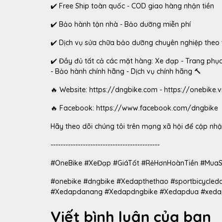
✔️ Free Ship toàn quốc - COD giao hàng nhận tiền
✔️ Bảo hành tận nhà - Bảo dưỡng miễn phí
✔️ Dịch vụ sửa chữa bảo dưỡng chuyên nghiệp theo
✔️ Đầy đủ tất cả các mặt hàng: Xe đạp - Trang phụ
- Bảo hành chính hãng - Dịch vụ chính hãng 🔨
🔥 Website: https://dngbike.com - https://onebike.
🔥 Facebook: https://www.facebook.com/dngbike
Hãy theo dõi chúng tôi trên mạng xã hội để cập nhật
--------------------------------------------
#OneBike #XeĐạp #GiáTốt #RẻHơnHoànTiền #Mua
#onebike #dngbike #Xedapthethao #sportbicycle
#Xedapdanang #Xedapdngbike #Xedapdua #xeda
Viết bình luận của bạn