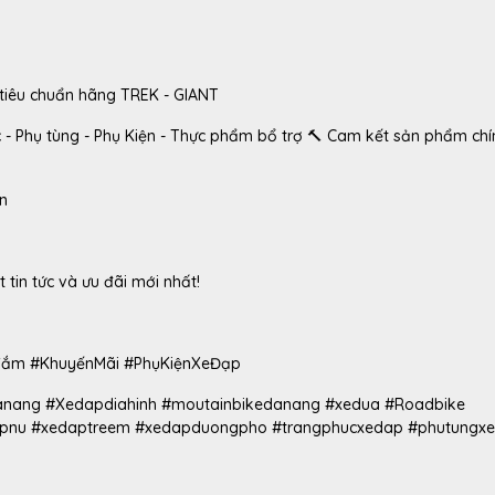
 tiêu chuẩn hãng TREK - GIANT
c - Phụ tùng - Phụ Kiện - Thực phẩm bổ trợ 🔨 Cam kết sản phẩm ch
vn
 tin tức và ưu đãi mới nhất!
Sắm #KhuyếnMãi #PhụKiệnXeĐạp
danang #Xedapdiahinh #moutainbikedanang #xedua #Roadbike
pnu #xedaptreem #xedapduongpho #trangphucxedap #phutungx