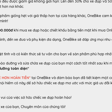
 đều được giảm giá không giới hạn: Lên đến 30% cho xe đạp và 5
t hơn nơi khác.
phẩm giống hệt với giá thấp hơn tại cửa hàng khác, OneBike cam k
mình!
00.000đ
khi mua xe đạp hoặc chiết khấu bằng tiền mặt khi mua Onl
 hình, đến xe đua và phụ kiện đa dạng, OneBike sẽ đáp ứng mọi nhu
ệt tình và có kiến thức sẽ tư vấn cho bạn về sản phẩm phù hợp nhất
bảo dưỡng và sửa chữa xe đạp của bạn một cách tốt nhất sau khi 
dưỡng toàn diện"
Ẻ HƠN HOÀN TIỀN"
tại OneBike và đảm bảo bạn đã tiết kiệm một cá
hội hiếm có này để sở hữu chiếc xe đạp mơ ước với mức giá ưu đãi
 vui của việc sở hữu chiếc xe đạp hoàn hảo!
 xe của bạn, Chuyên môn của chúng tôi!