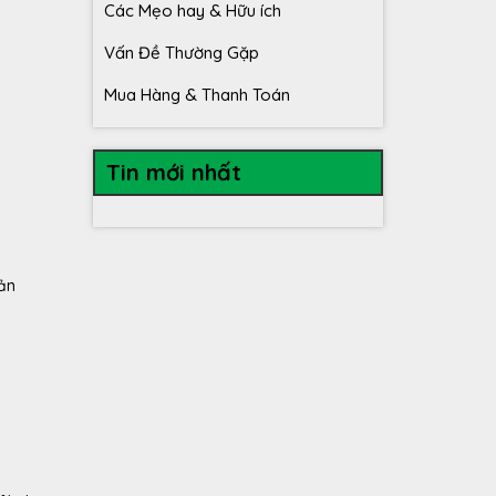
Các Mẹo hay & Hữu ích
Vấn Đề Thường Gặp
Mua Hàng & Thanh Toán
Tin mới nhất
ản