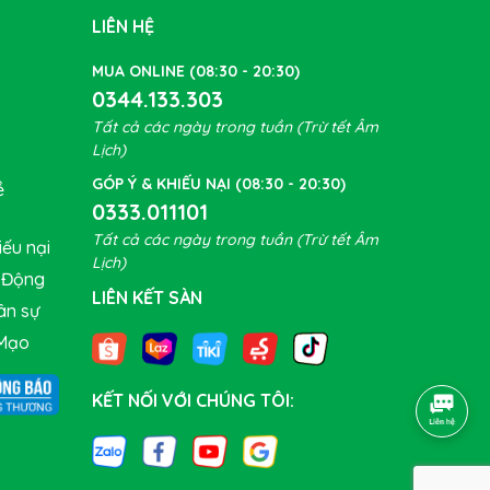
LIÊN HỆ
MUA ONLINE (08:30 - 20:30)
0344.133.303
Tất cả các ngày trong tuần (Trừ tết Âm
Lịch)
GÓP Ý & KHIẾU NẠI (08:30 - 20:30)
ề
0333.011101
Tất cả các ngày trong tuần (Trừ tết Âm
ếu nại
Lịch)
t Động
LIÊN KẾT SÀN
ân sự
Mạo
KẾT NỐI VỚI CHÚNG TÔI: