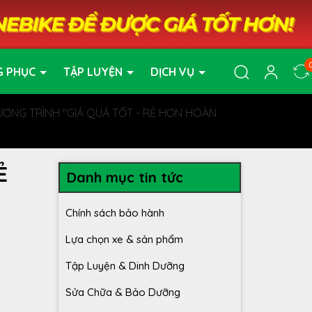
G PHỤC
TẬP LUYỆN
DỊCH VỤ
ƯƠNG TRÌNH "GIÁ QUÁ TỐT - RẺ HƠN HOÀN
Ẻ
Danh mục tin tức
Chính sách bảo hành
Lựa chọn xe & sản phẩm
Tập Luyện & Dinh Dưỡng
Sửa Chữa & Bảo Dưỡng