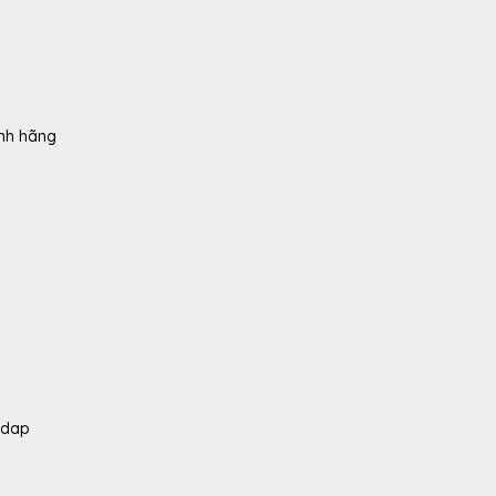
ính hãng
edap