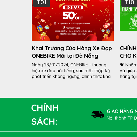
T01
T10
Khai Trương Cửa Hàng Xe Đạp
CHÍNH
ONEBIKE Mới tại Đà Nẵng
CHO 
THIẾT
Ngày 28/01/2024, ONEBIKE - thương
💝 Nhằm 
DNGBI
hiệu xe đạp nổi tiếng, sau một thập kỷ
và giúp
phát triển không ngừng, chính thức khai
hàng tạ
trương cửa hàng xe đạp mới tại 644 -...
những n
DNGBIKE
hàng...
CHÍNH
GIAO HÀNG M
Nội thành TP 
SÁCH: