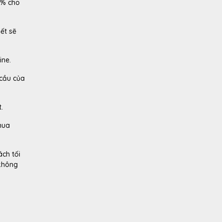
0% cho
ết sẽ
ine.
 cầu của
.
mua
ch tối
 không