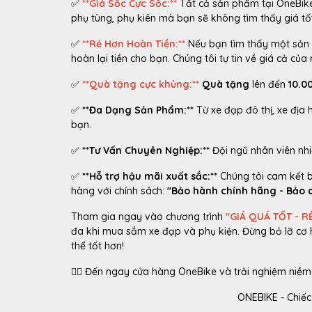
✅
**Giá Sốc Cực Sốc:**
Tất cả sản phẩm tại OneBike
phụ tùng, phụ kiên mà bạn sẽ không tìm thấy giá tố
✅
**Rẻ Hơn Hoàn Tiền:**
Nếu bạn tìm thấy một sản 
hoàn lại tiền cho bạn. Chúng tôi tự tin về giá cả của 
✅
**Quà tặng cực khủng:**
Quà tặng
lên đến
10.0
✅
**Đa Dạng Sản Phẩm:**
Từ xe đạp đô thị, xe địa
bạn.
✅
**Tư Vấn Chuyên Nghiệp:**
Đội ngũ nhân viên nhi
✅
**Hỗ trợ hậu mãi xuất sắc:**
Chúng tôi cam kết 
hàng với chính sách:
"Bảo hành chính hãng - Bảo 
Tham gia ngay vào chương trình
"GIÁ QUÁ TỐT - R
đa khi mua sắm xe đạp và phụ kiện. Đừng bỏ lỡ cơ 
thể tốt hơn!
🚴‍♂️ Đến ngay cửa hàng OneBike và trải nghiệm niềm
ONEBIKE - Chiếc