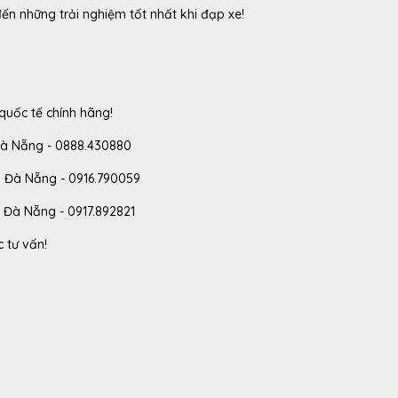
n những trải nghiệm tốt nhất khi đạp xe!
quốc tế chính hãng!
Đà Nẵng - 0888.430880
, Đà Nẵng - 0916.790059
 Đà Nẵng - 0917.892821
 tư vấn!