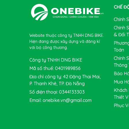
CHẾ ĐỘ
Chính 
Chính 
& Đổi T
Website thuộc công ty TNHH DNG BIKE.
Hiện đang được xây dựng và đăng kí
Phương
với bộ công thương.
Toán
Chính 
Công ty TNHH DNG BIKE
Thông 
Mã số thuế: 0401989856
Bảo Hà
Địa chỉ công ty: 42 Đặng Thai Mai,
Mua Hà
P. Thanh Khê, TP. Đà Nẵng
Khách 
Số điện thoại: 0344133303
Thiết V
Email: onebike.vn@gmail.com
Phục V