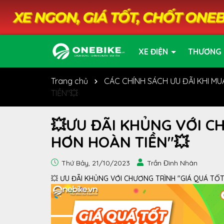
XE ĐIỆN
THƯƠNG 
Trang chủ
CÁC CHÍNH SÁCH ƯU ĐÃI KHI MU
TIỀN"💥
💥ƯU ĐÃI KHỦNG VỚI CH
HƠN HOÀN TIỀN"💥
Thứ Bảy, 21/10/2023
Trần Đình Nhân
💥 ƯU ĐÃI KHỦNG VỚI CHƯƠNG TRÌNH "GIÁ QUÁ TỐT