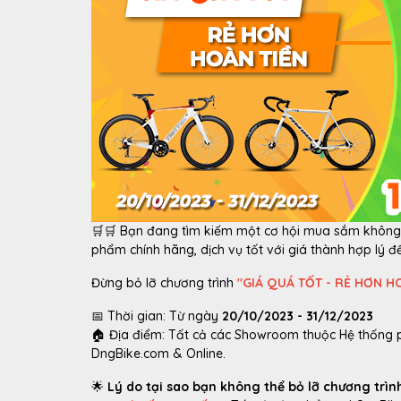
🛒️🛒 Bạn đang tìm kiếm một cơ hội mua sắm không
phẩm chính hãng, dịch vụ tốt với giá thành hợp lý đ
Đừng bỏ lỡ chương trình
"GIÁ QUÁ TỐT - RẺ HƠN H
📅 Thời gian: Từ ngày
20/10/2023 - 31/12/2023
🏠 Địa điểm: Tất cả các Showroom thuộc Hệ thống p
DngBike.com & Online.
🌟
Lý do tại sao bạn không thể bỏ lỡ chương trìn