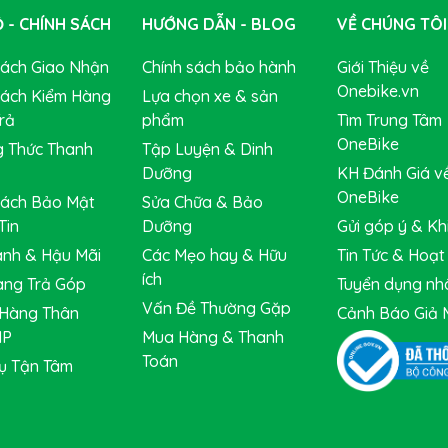
 - CHÍNH SÁCH
HƯỚNG DẪN - BLOG
VỀ CHÚNG TÔI
Sách Giao Nhận
Chính sách bảo hành
Giới Thiệu về
Onebike.vn
Sách Kiểm Hàng
Lựa chọn xe & sản
rả
phẩm
Tìm Trung Tâm
OneBike
 Thức Thanh
Tập Luyện & Dinh
Dưỡng
KH Đánh Giá v
OneBike
Sách Bảo Mật
Sửa Chữa & Bảo
Tin
Dưỡng
Gửi góp ý & Khi
nh & Hậu Mãi
Các Mẹo hay & Hữu
Tin Tức & Hoạ
ích
ng Trả Góp
Tuyển dụng nh
Vấn Đề Thường Gặp
Hàng Thân
Cảnh Báo Giả 
IP
Mua Hàng & Thanh
Toán
ụ Tận Tâm