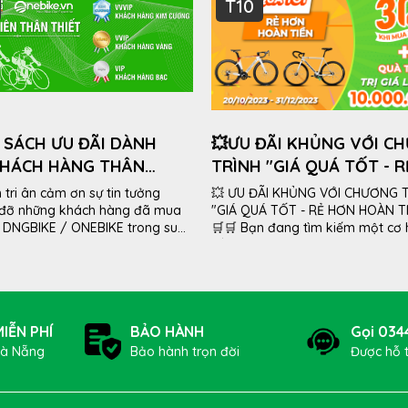
T10
 SÁCH ƯU ĐÃI DÀNH
💥ƯU ĐÃI KHỦNG VỚI C
KHÁCH HÀNG THÂN
TRÌNH "GIÁ QUÁ TỐT - 
 CỦA ONEBIKE &
HOÀN TIỀN"💥
tri ân cảm ơn sự tin tưởng
💥 ƯU ĐÃI KHỦNG VỚI CHƯƠNG 
KE
 đỡ những khách hàng đã mua
"GIÁ QUÁ TỐT - RẺ HƠN HOÀN TI
i DNGBIKE / ONEBIKE trong suốt
🛒️🛒 Bạn đang tìm kiếm một cơ
ăm vừa qua. ONEBIKE /
sắm không giới hạn? Cảm thấy 
 áp dụng chương trình Khách
khoăn...
IỄN PHÍ
BẢO HÀNH
Gọi 034
Đà Nẵng
Bảo hành trọn đời
Được hỗ 