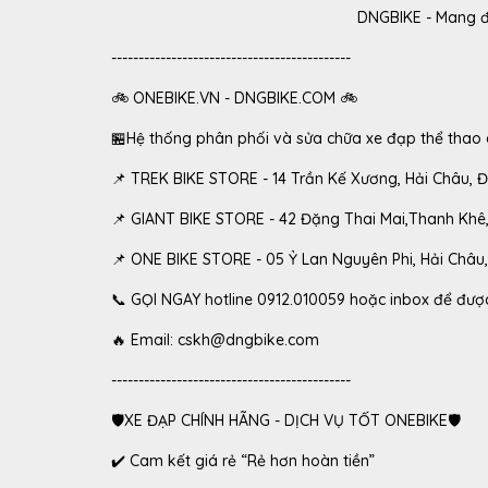
DNGBIKE - Mang đế
--------------------------------------------
🚲 ONEBIKE.VN - DNGBIKE.COM 🚲
🏪Hệ thống phân phối và sửa chữa xe đạp thể thao 
📌 TREK BIKE STORE - 14 Trần Kế Xương, Hải Châu, 
📌 GIANT BIKE STORE - 42 Đặng Thai Mai,Thanh Khê
📌 ONE BIKE STORE - 05 Ỷ Lan Nguyên Phi, Hải Châu,
📞 GỌI NGAY hotline 0912.010059 hoặc inbox để được
🔥 Email: cskh@dngbike.com
--------------------------------------------
🛡XE ĐẠP CHÍNH HÃNG - DỊCH VỤ TỐT ONEBIKE🛡
✔️ Cam kết giá rẻ “Rẻ hơn hoàn tiền”