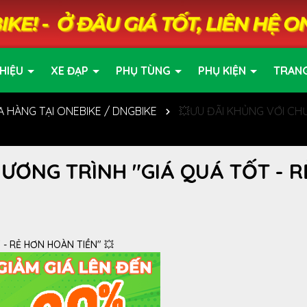
HIỆU
XE ĐẠP
PHỤ TÙNG
PHỤ KIỆN
TRAN
A HÀNG TẠI ONEBIKE / DNGBIKE
💥ƯU ĐÃI KHỦNG VỚI CH
ƯƠNG TRÌNH "GIÁ QUÁ TỐT - R
 - RẺ HƠN HOÀN TIỀN" 💥