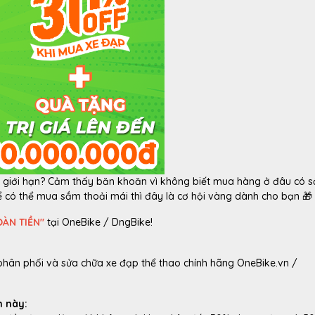
 giới hạn? Cảm thấy băn khoăn vì không biết mua hàng ở đâu có s
ể có thể mua sắm thoải mái thì đây là cơ hội vàng dành cho bạn ️🎁
OÀN TIỀN"
tại OneBike / DngBike!
hân phối và sửa chữa xe đạp thể thao chính hãng OneBike.vn /
h này: