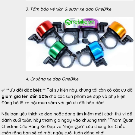
3. Tấm bảo vệ xích & sườn xe đạp OneBike
4. Chuông xe đạp OneBike
✅
**Ưu đãi đặc biệt:**
Tại sự kiện này, chúng tôi còn có các ưu đãi
giảm giá lên đến 50%
cho các sản phẩm xe đạp và phụ kiện.
Đừng bỏ lỡ cơ hội mua sắm với giá ưu đãi hấp dẫn!
Nếu bạn yêu thích xe đạp hoặc đang tìm kiếm một cách thú vị để
dành cuối tuần, hãy tham gia ngay vào chương trình "Tham Quan
Check-in Cửa Hàng Xe Đạp và Nhận Quà" của chúng tôi. Chắc
chắn rằng bạn sẽ có một ngày cuối tuần đáng nhớ!