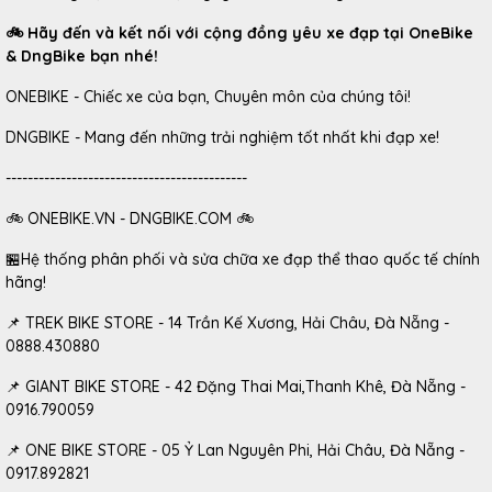
🚲 Hãy đến và kết nối với cộng đồng yêu xe đạp tại OneBike
& DngBike bạn nhé!
ONEBIKE - Chiếc xe của bạn, Chuyên môn của chúng tôi!
DNGBIKE - Mang đến những trải nghiệm tốt nhất khi đạp xe!
--------------------------------------------
🚲 ONEBIKE.VN - DNGBIKE.COM 🚲
🏪Hệ thống phân phối và sửa chữa xe đạp thể thao quốc tế chính
hãng!
📌 TREK BIKE STORE - 14 Trần Kế Xương, Hải Châu, Đà Nẵng -
0888.430880
📌 GIANT BIKE STORE - 42 Đặng Thai Mai,Thanh Khê, Đà Nẵng -
0916.790059
📌 ONE BIKE STORE - 05 Ỷ Lan Nguyên Phi, Hải Châu, Đà Nẵng -
0917.892821