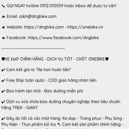
📞 GỌI NGAY hotline 0912.010059 hoặc inbox để được tư vấn!
🔥 Email: cskh@dngbike.com
🔥 Website: https://dngbike.com - https://onebike.vn
🔥 Facebook: https://www.facebook.com/dngbike
--------------------------------------------
🛡XE ĐẠP CHÍNH HÃNG - DỊCH VỤ TỐT - CHỐT ONEBIKE🛡
✔️ Cam kết giá rẻ “Rẻ hơn hoàn tiền”
✔️ Free Ship toàn quốc - COD giao hàng nhận tiền
✔️ Bảo hành tận nhà - Bảo dưỡng miễn phí
✔️ Dịch vụ sửa chữa bảo dưỡng chuyên nghiệp theo tiêu chuẩn
hãng TREK - GIANT
✔️ Đầy đủ tất cả các mặt hàng: Xe đạp - Trang phục - Phụ tùng -
Phụ Kiện - Thực phẩm bổ trợ 🔨 Cam kết sản phẩm chính hãng -