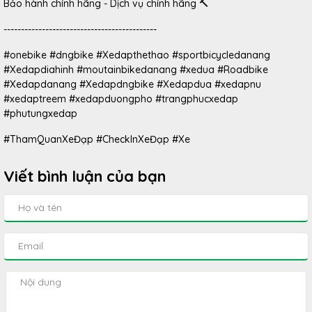
Bảo hành chính hãng - Dịch vụ chính hãng 🔨
--------------------------------------------
#onebike #dngbike #Xedapthethao #sportbicycledanang
#Xedapdiahinh #moutainbikedanang #xedua #Roadbike
#Xedapdanang #Xedapdngbike #Xedapdua #xedapnu
#xedaptreem #xedapduongpho #trangphucxedap
#phutungxedap
#ThamQuanXeĐạp #CheckInXeĐạp #Xe
Viết bình luận của bạn