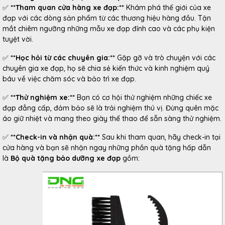
✅
**Tham quan cửa hàng xe đạp:**
Khám phá thế giới của xe
đạp với các dòng sản phẩm từ các thương hiệu hàng đầu. Tận
mắt chiêm ngưỡng những mẫu xe đạp đỉnh cao và các phụ kiện
tuyệt vời.
✅
**Học hỏi từ các chuyên gia:**
Gặp gỡ và trò chuyện với các
chuyên gia xe đạp, họ sẽ chia sẻ kiến thức và kinh nghiệm quý
báu về việc chăm sóc và bảo trì xe đạp.
✅
**Thử nghiệm xe:**
Bạn có cơ hội thử nghiệm những chiếc xe
đạp đẳng cấp, đảm bảo sẽ là trải nghiệm thú vị. Đừng quên mặc
áo giữ nhiệt và mang theo giày thể thao để sẵn sàng thử nghiệm.
✅
**Check-in và nhận quà:**
Sau khi tham quan, hãy check-in tại
cửa hàng và bạn sẽ nhận ngay những phần quà tặng hấp dẫn
là
Bộ quà tặng bảo dưỡng xe đạp
gồm: