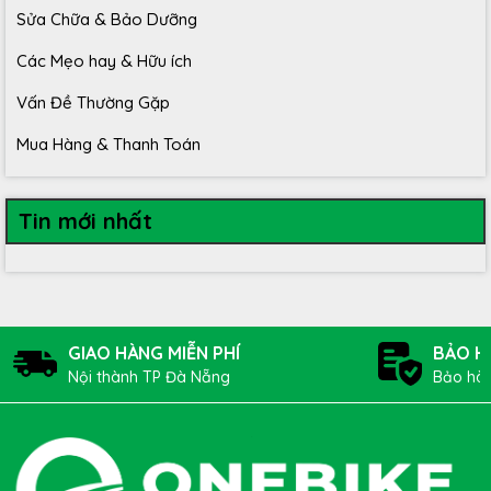
Sửa Chữa & Bảo Dưỡng
Các Mẹo hay & Hữu ích
Vấn Đề Thường Gặp
Mua Hàng & Thanh Toán
Tin mới nhất
GIAO HÀNG MIỄN PHÍ
BẢO H
Nội thành TP Đà Nẵng
Bảo hàn