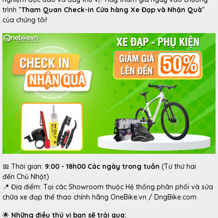
trình "
Tham Quan Check-in Cửa hàng Xe Đạp và Nhận Quà
"
của chúng tôi!
📅 Thời gian:
9:00 - 18h00 Các ngày trong tuần
(Từ thứ hai
đến Chủ Nhật)
📍 Địa điểm: Tại các Showroom thuộc Hệ thống phân phối và sửa
chữa xe đạp thể thao chính hãng OneBike.vn / DngBike.com
🌟
Những điều thú vị bạn sẽ trải qua: