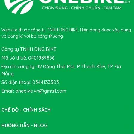
Website thuộc công ty TNHH DNG BIKE. Hiện đang được xây dựng
và đăng kí với bộ công thương.
Công ty TNHH DNG BIKE
Mã số thuế: 0401989856
Địa chỉ công ty: 42 Đặng Thai Mai, P. Thanh Khê, TP. Đà
Nẵng
Số điện thoại: 0344133303
Email: onebike.vn@gmail.com
CHẾ ĐỘ - CHÍNH SÁCH
HƯỚNG DẪN - BLOG