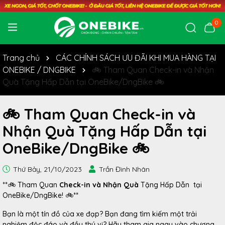
0
Trang chủ
CÁC CHÍNH SÁCH ƯU ĐÃI KHI MUA HÀNG TẠI
ONEBIKE / DNGBIKE
🚲 Tham Quan Check-in và Nhận
Quà Tặng Hấp Dẫn tại OneBike/DngBike 🚲
🚲 Tham Quan Check-in và
Nhận Quà Tặng Hấp Dẫn tại
OneBike/DngBike 🚲
Thứ Bảy, 21/10/2023
Trần Đình Nhân
**🚲 Tham Quan
Check-in và Nhận Quà
Tặng Hấp Dẫn tại
OneBike/DngBike! 🚲**
Bạn là một tín đồ của xe đạp? Bạn đang tìm kiếm một trải
nghiệm độc đáo và đầy thú vị? Hãy tham gia ngay vào chương