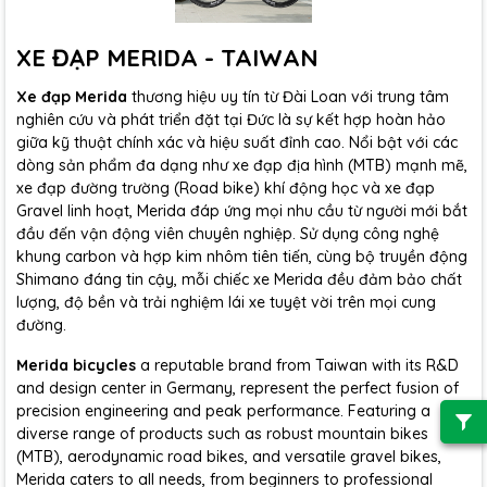
XE ĐẠP MERIDA - TAIWAN
Xe đạp Merida
thương hiệu uy tín từ Đài Loan với trung tâm
nghiên cứu và phát triển đặt tại Đức là sự kết hợp hoàn hảo
giữa kỹ thuật chính xác và hiệu suất đỉnh cao. Nổi bật với các
dòng sản phẩm đa dạng như xe đạp địa hình (MTB) mạnh mẽ,
xe đạp đường trường (Road bike) khí động học và xe đạp
Gravel linh hoạt, Merida đáp ứng mọi nhu cầu từ người mới bắt
đầu đến vận động viên chuyên nghiệp. Sử dụng công nghệ
khung carbon và hợp kim nhôm tiên tiến, cùng bộ truyền động
Shimano đáng tin cậy, mỗi chiếc xe Merida đều đảm bảo chất
lượng, độ bền và trải nghiệm lái xe tuyệt vời trên mọi cung
đường.
Merida bicycles
a reputable brand from Taiwan with its R&D
and design center in Germany, represent the perfect fusion of
precision engineering and peak performance. Featuring a
diverse range of products such as robust mountain bikes
(MTB), aerodynamic road bikes, and versatile gravel bikes,
Merida caters to all needs, from beginners to professional