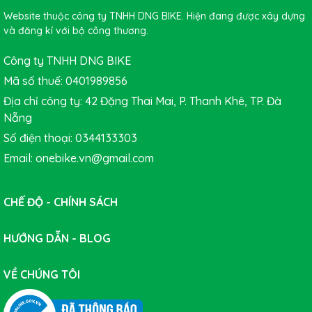
Website thuộc công ty TNHH DNG BIKE. Hiện đang được xây dựng
và đăng kí với bộ công thương.
Công ty TNHH DNG BIKE
Mã số thuế: 0401989856
Địa chỉ công ty: 42 Đặng Thai Mai, P. Thanh Khê, TP. Đà
Nẵng
Số điện thoại: 0344133303
Email: onebike.vn@gmail.com
CHẾ ĐỘ - CHÍNH SÁCH
HƯỚNG DẪN - BLOG
VỀ CHÚNG TÔI