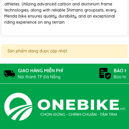
athletes. Utilizing advanced carbon and aluminum frame
technologies, along with reliable Shimano groupsets, every
Merida bike ensures quality, durability, and an exceptional
riding experience on any terrain.
Sản phẩm đang được cập nhật.
GIAO HÀNG MIỄN PHÍ
BẢO H
Nội thành TP Đà Nẵng
Bảo hàn