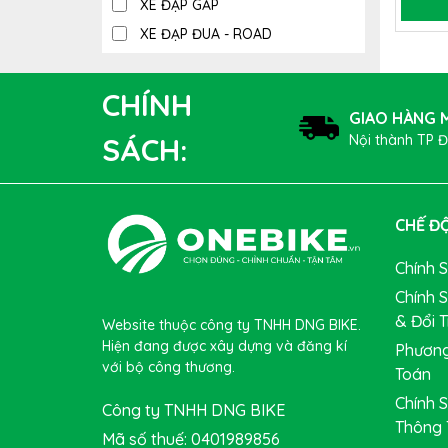
XE ĐẠP GẤP
XE ĐẠP ĐUA - ROAD
CHÍNH
GIAO HÀNG M
Nội thành TP 
SÁCH:
CHẾ ĐỘ
Chính 
Chính 
& Đổi T
Website thuộc công ty TNHH DNG BIKE.
Hiện đang được xây dựng và đăng kí
Phương
với bộ công thương.
Toán
Chính 
Công ty TNHH DNG BIKE
Thông 
Mã số thuế: 0401989856