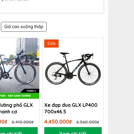
Giá cao xuống thấp
Sale
đường phố GLX
Xe đạp đua GLX LP400
hanh cơ
700x46.5
000₫
4.450.000₫
6.410.000₫
6.560.000₫
m chi tiết
Xem chi tiết