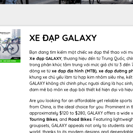
XE ĐẠP GALAXY
Bạn đang tìm kiếm một chiếc xe đạp thể thao với 
Xe đạp GALAXY
, thương hiệu đến từ Trung Quốc, chí
trong phân khúc tầm trung với mức giá chỉ từ 3 đến
dòng xe từ
xe đạp địa hình (MTB)
,
xe đạp đường ph
khung xe chủ yếu làm từ hợp kim nhôm siêu nhẹ, kế
GALAXY không chỉ chinh phục người dùng là học sinh
đam mê bộ môn xe đạp bởi thiết kế hiện đại và hiệu
Are you looking for an affordable yet reliable sports
from China, is the ideal choice for you. Prominent i
approximately $120 to $280, GALAXY offers a wide v
Touring Bikes
, and
Road Bikes
. Featuring lightwei
groupsets, GALAXY appeals not only to students and
world, thanks to its modern designs and dependabl