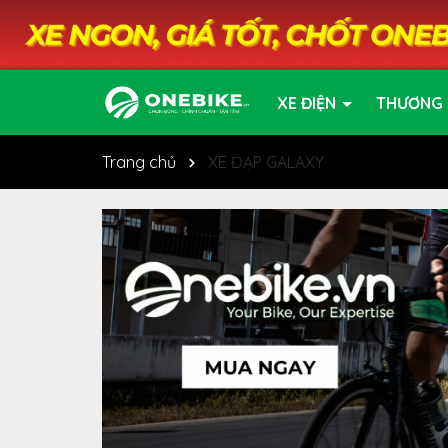
XE ĐIỆN
THƯƠNG 
Trang chủ
XE ĐẠP GALAXY