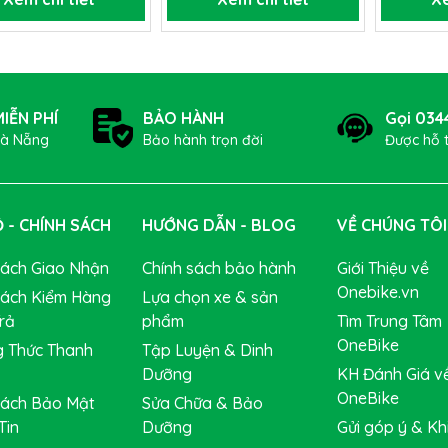
IỄN PHÍ
BẢO HÀNH
Gọi 034
Đà Nẵng
Bảo hành trọn đời
Được hỗ 
 - CHÍNH SÁCH
HƯỚNG DẪN - BLOG
VỀ CHÚNG TÔI
Sách Giao Nhận
Chính sách bảo hành
Giới Thiệu về
Onebike.vn
Sách Kiểm Hàng
Lựa chọn xe & sản
rả
phẩm
Tìm Trung Tâm
OneBike
 Thức Thanh
Tập Luyện & Dinh
Dưỡng
KH Đánh Giá v
OneBike
Sách Bảo Mật
Sửa Chữa & Bảo
Tin
Dưỡng
Gửi góp ý & Khi