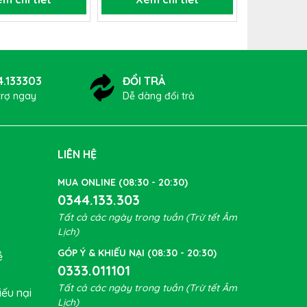
4.133303
ĐỔI TRẢ
trợ ngay
Dễ dàng đổi trả
LIÊN HỆ
MUA ONLINE (08:30 - 20:30)
0344.133.303
Tất cả các ngày trong tuần (Trừ tết Âm
Lịch)
GÓP Ý & KHIẾU NẠI (08:30 - 20:30)
ề
0333.011101
Tất cả các ngày trong tuần (Trừ tết Âm
ếu nại
Lịch)