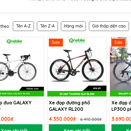
Tên A-Z
Tên Z-A
Hàng mới
Giá thấp đến cao
theo:
Sale
Sale
p đua GALAXY
Xe đạp đường phố
Xe đạp 
0
GALAXY RL200
LP300 p
.000₫
4.350.000₫
3.690.
6.410.000₫
Xem chi tiết
Xem chi tiết
Xe