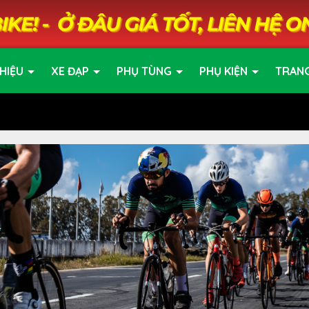
HIỆU
XE ĐẠP
PHỤ TÙNG
PHỤ KIỆN
TRAN