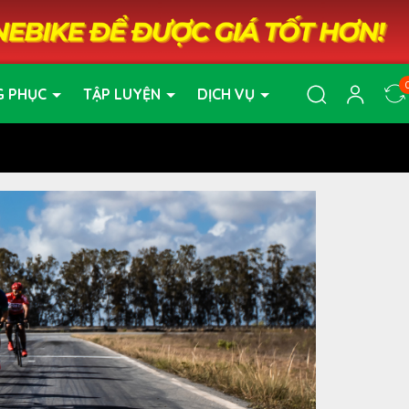
G PHỤC
TẬP LUYỆN
DỊCH VỤ