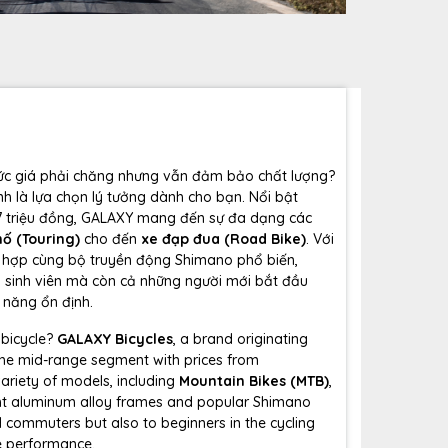
mức giá phải chăng nhưng vẫn đảm bảo chất lượng?
nh là lựa chọn lý tưởng dành cho bạn. Nổi bật
 7 triệu đồng, GALAXY mang đến sự đa dạng các
ố (Touring)
cho đến
xe đạp đua (Road Bike)
. Với
t hợp cùng bộ truyền động Shimano phổ biến,
, sinh viên mà còn cả những người mới bắt đầu
 năng ổn định.
 bicycle?
GALAXY Bicycles
, a brand originating
n the mid-range segment with prices from
ariety of models, including
Mountain Bikes (MTB)
,
ght aluminum alloy frames and popular Shimano
 commuters but also to beginners in the cycling
e performance.