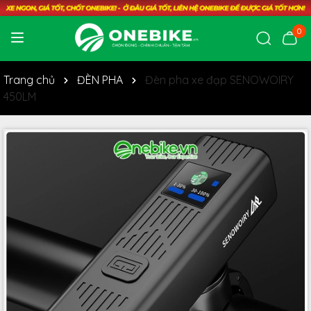
0
Trang chủ
ĐÈN PHA
Đèn pha xe đạp SENOWOIRY
450LM