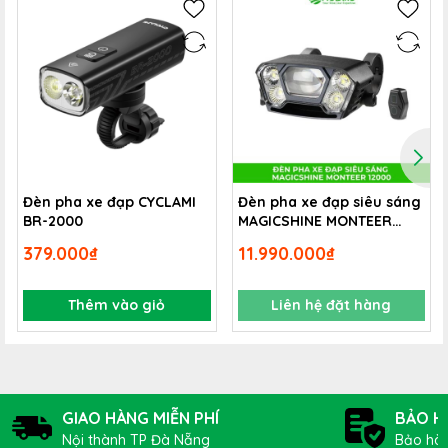
Đèn pha xe đạp CYCLAMI
Đèn pha xe đạp siêu sáng
BR-2000
MAGICSHINE MONTEER
12000
379.000₫
11.990.000₫
Thêm vào giỏ
Liên hệ đặt hàng
GIAO HÀNG MIỄN PHÍ
BẢO H
Nội thành TP Đà Nẵng
Bảo hàn