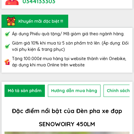
0344133303
Khuyến mãi đặc biệt !!!
Áp dụng Phiếu quà tặng/ Mã giảm giá theo ngành hàng.
Giảm giá 10% khi mua từ 5 sản phẩm trở lên. (Áp dụng: Đối
với phụ kiện & trang phục)
Tặng 100.000₫ mua hàng tại website thành viên Onebike,
áp dụng khi mua Online trên website
Mô tả sản phẩm
Hướng dẫn mua hàng
Chính sách b
Đặc điểm nổi bật của Đèn pha xe đạp
SENOWOIRY 450LM