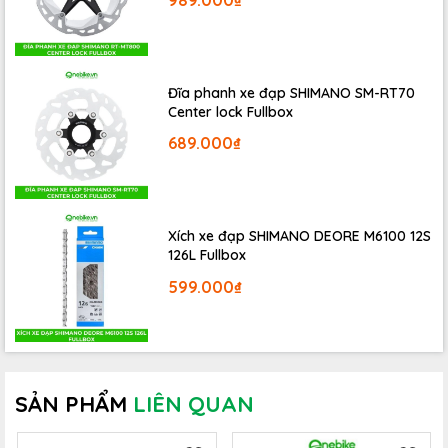
989.000₫
Đĩa phanh xe đạp SHIMANO SM-RT70
Center lock Fullbox
689.000₫
Xích xe đạp SHIMANO DEORE M6100 12S
126L Fullbox
599.000₫
SẢN PHẨM
LIÊN QUAN