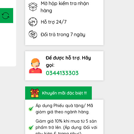
Mở hộp kiểm tra nhận
hàng
Hỗ trợ 24/7
Đổi trả trong 7 ngày
Để được hỗ trợ. Hãy
gọi:
0344133303
Khuyến mãi đặc biệt !!!
Áp dụng Phiếu quà tặng/ Mã
giảm giá theo ngành hàng.
Giảm giá 10% khi mua từ 5 sản
phẩm trở lên. (Áp dụng: Đối với
phụ kiện & trang phục)