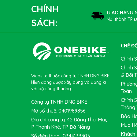
CHÍNH
GIAO HÀNG M
Nội thành TP 
SÁCH:
CHẾ ĐỘ
Chính 
Chính 
& Đổi T
Website thuộc công ty TNHH DNG BIKE.
Hiện đang được xây dựng và đăng kí
Phương
với bộ công thương.
Toán
Chính 
Công ty TNHH DNG BIKE
Thông 
Mã số thuế: 0401989856
Bảo Hà
Địa chỉ công ty: 42 Đặng Thai Mai,
Mua Hà
P. Thanh Khê, TP. Đà Nẵng
Khách 
Số điện thoại: 0344133303