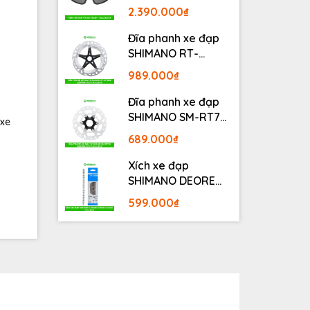
BLACKOUT
2.390.000₫
Đĩa phanh xe đạp
SHIMANO RT-
MT800 Center lock
989.000₫
Fullbox
Đĩa phanh xe đạp
SHIMANO SM-RT70
 xe
Center lock Fullbox
689.000₫
Xích xe đạp
SHIMANO DEORE
M6100 12S 126L
599.000₫
Fullbox