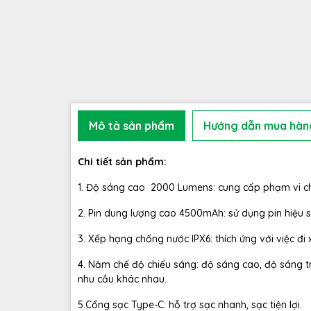
Mô tả sản phẩm
Hướng dẫn mua hàn
Chi tiết sản phẩm:
1. Độ sáng cao 2000 Lumens: cung cấp phạm vi ch
2. Pin dung lượng cao 4500mAh: sử dụng pin hiệu su
3. Xếp hạng chống nước IPX6: thích ứng với việc đ
4. Năm chế độ chiếu sáng: độ sáng cao, độ sáng tru
nhu cầu khác nhau.
5.Cổng sạc Type-C: hỗ trợ sạc nhanh, sạc tiện lợi.