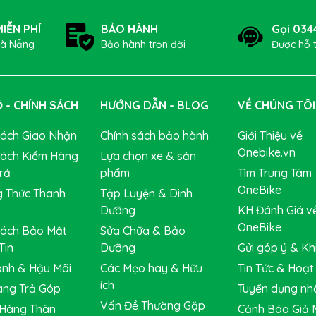
IỄN PHÍ
BẢO HÀNH
Gọi 034
Đà Nẵng
Bảo hành trọn đời
Được hỗ 
 - CHÍNH SÁCH
HƯỚNG DẪN - BLOG
VỀ CHÚNG TÔI
Sách Giao Nhận
Chính sách bảo hành
Giới Thiệu về
Onebike.vn
Sách Kiểm Hàng
Lựa chọn xe & sản
rả
phẩm
Tìm Trung Tâm
OneBike
 Thức Thanh
Tập Luyện & Dinh
Dưỡng
KH Đánh Giá v
OneBike
Sách Bảo Mật
Sửa Chữa & Bảo
Tin
Dưỡng
Gửi góp ý & Khi
nh & Hậu Mãi
Các Mẹo hay & Hữu
Tin Tức & Hoạ
ích
ng Trả Góp
Tuyển dụng nh
Vấn Đề Thường Gặp
Hàng Thân
Cảnh Báo Giả 