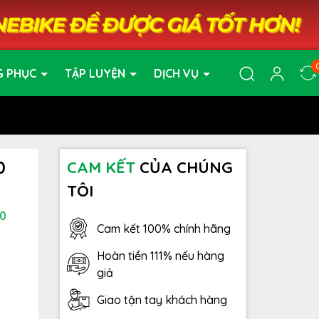
G PHỤC
TẬP LUYỆN
DỊCH VỤ
0
CAM KẾT
CỦA CHÚNG
TÔI
0
Cam kết 100% chính hãng
Hoàn tiền 111% nếu hàng
giả
Giao tận tay khách hàng