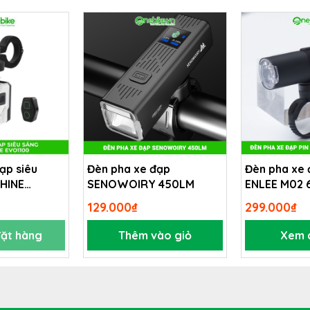
ạp siêu
Đèn pha xe đạp
Đèn pha xe 
HINE
SENOWOIRY 450LM
ENLEE M02 
129.000₫
299.000₫
đặt hàng
Thêm vào giỏ
Xem c