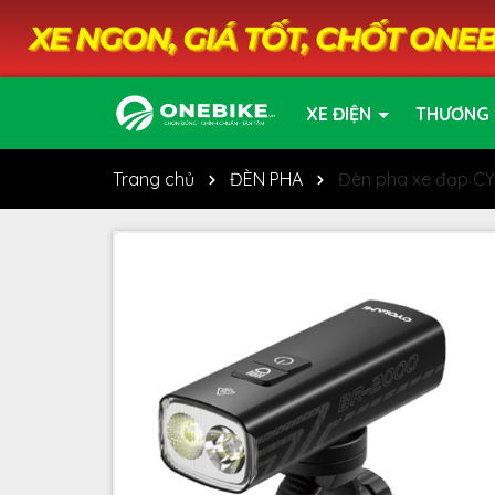
XE ĐIỆN
THƯƠNG 
Trang chủ
ĐÈN PHA
Đèn pha xe đạp C