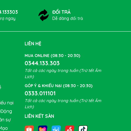
4.133303
ĐỔI TRẢ
trợ ngay
Dễ dàng đổi trả
LIÊN HỆ
MUA ONLINE (08:30 - 20:30)
0344.133.303
Tất cả các ngày trong tuần (Trừ tết Âm
Lịch)
GÓP Ý & KHIẾU NẠI (08:30 - 20:30)
ề
0333.011101
Tất cả các ngày trong tuần (Trừ tết Âm
ếu nại
Lịch)
t Động
LIÊN KẾT SÀN
ân sự
Mạo