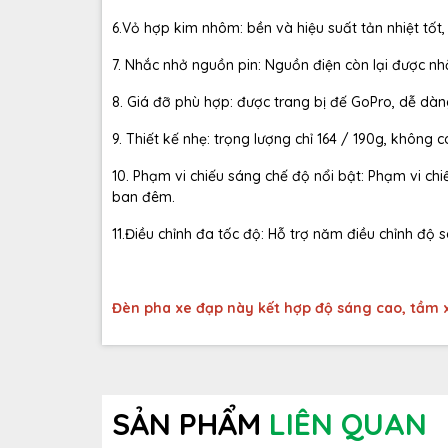
6.Vỏ hợp kim nhôm: bền và hiệu suất tản nhiệt tốt,
7. Nhắc nhở nguồn pin: Nguồn điện còn lại được nh
8. Giá đỡ phù hợp: được trang bị đế GoPro, dễ dàn
9. Thiết kế nhẹ: trọng lượng chỉ 164 / 190g, không c
10. Phạm vi chiếu sáng chế độ nổi bật: Phạm vi chi
ban đêm.
11.Điều chỉnh đa tốc độ: Hỗ trợ năm điều chỉnh độ
Đèn pha xe đạp này kết hợp độ sáng cao, tầm x
SẢN PHẨM
LIÊN QUAN