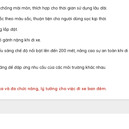
 chống mài mòn, thích hợp cho thời gian sử dụng lâu dài.
ắc theo màu sắc, thuận tiện cho người dùng sạc kịp thời.
g lắp đặt.
ó gánh nặng khi đi xe.
ếu sáng chế độ nổi bật lên đến 200 mét, nâng cao sự an toàn khi đi
 sáng để đáp ứng nhu cầu của các môi trường khác nhau.
a và đa chức năng, lý tưởng cho việc đi xe ban đêm.