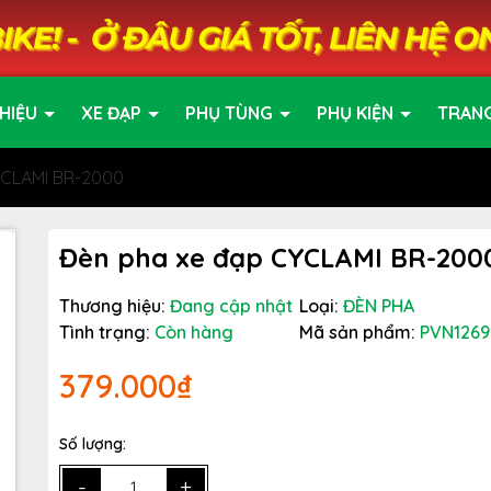
HIỆU
XE ĐẠP
PHỤ TÙNG
PHỤ KIỆN
TRAN
YCLAMI BR-2000
Đèn pha xe đạp CYCLAMI BR-200
Thương hiệu:
Đang cập nhật
Loại:
ĐÈN PHA
Tình trạng:
Còn hàng
Mã sản phẩm:
PVN1269
379.000₫
Số lượng:
-
+