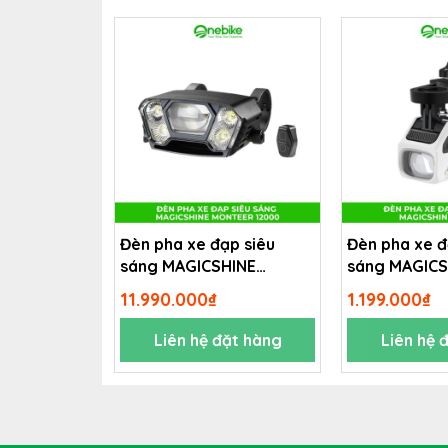
Đèn pha xe đạp siêu
Đèn pha xe đ
sáng MAGICSHINE
sáng MAGICS
MONTEER 12000
EVO1100
11.990.000₫
1.199.000₫
Liên hệ đặt hàng
Liên hệ 