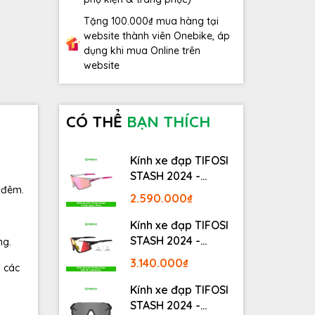
Tặng 100.000₫ mua hàng tại
website thành viên Onebike, áp
dụng khi mua Online trên
website
CÓ THỂ
BẠN THÍCH
Kính xe đạp TIFOSI
STASH 2024 -
 đêm.
STASH, RACE PINK
2.590.000₫
Kính xe đạp TIFOSI
STASH 2024 -
ng.
MATTE GUNMETAL
3.140.000₫
i các
Kính xe đạp TIFOSI
STASH 2024 -