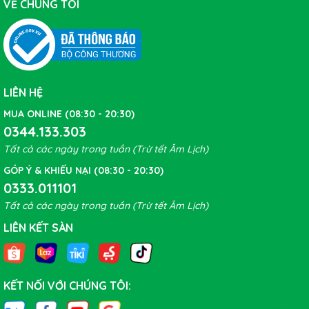
VỀ CHÚNG TÔI
LIÊN HỆ
App điện thoại Magicshine
Với ứng dụng Magicshine, bạn có thể tải và cài đặt trên điện
MUA ONLINE (08:30 - 20:30)
thoại để tùy chỉnh các chế độ sáng của đèn một cách dễ dàng
0344.133.303
và chính xác.
Tất cả các ngày trong tuần (Trừ tết Âm Lịch)
GÓP Ý & KHIẾU NẠI (08:30 - 20:30)
0333.011101
Tất cả các ngày trong tuần (Trừ tết Âm Lịch)
LIÊN KẾT SÀN
KẾT NỐI VỚI CHÚNG TÔI: