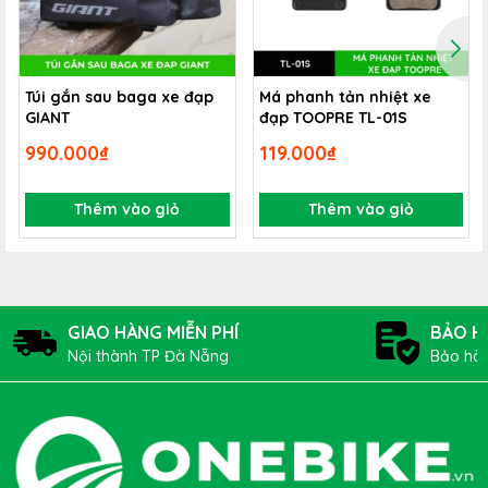
Túi gắn sau baga xe đạp
Má phanh tản nhiệt xe
GIANT
đạp TOOPRE TL-01S
990.000₫
119.000₫
Quầng sáng rộng hai bên
Ngoài quầng sáng chính giữa mạnh mẽ, 4 LED bên hông đèn
sẽ chiếu sáng rộng, giúp bạn dễ dàng quan sát các khu vực
Thêm vào giỏ
Thêm vào giỏ
xung quanh khi di chuyển trên địa hình off-road, trail, hoặc các
đoạn đường nhiều chướng ngại vật.
GIAO HÀNG MIỄN PHÍ
BẢO H
Nội thành TP Đà Nẵng
Bảo hàn