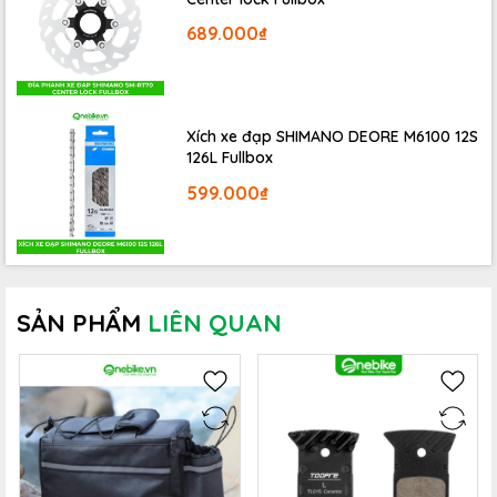
689.000₫
Quầng sáng cắt vạch chống chói
Xích xe đạp SHIMANO DEORE M6100 12S
126L Fullbox
Được trang bị công nghệ cắt vạch chống chói tiên tiến,
Đèn
pha xe đạp siêu sáng MAGICSHINE MONTEER 12000
không
599.000₫
chỉ cung cấp ánh sáng mạnh mẽ mà còn bảo vệ sự an toàn
khi di chuyển trên đường, tránh gây chói mắt cho các phương
tiện đi ngược chiều.
SẢN PHẨM
LIÊN QUAN