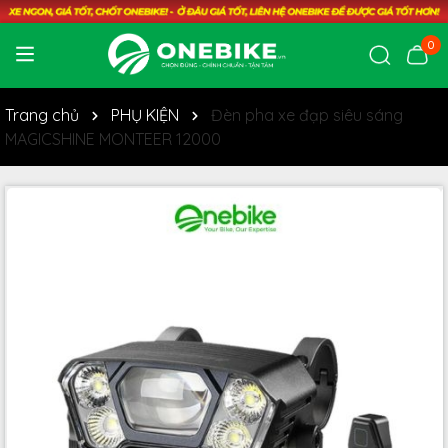
0
Trang chủ
PHỤ KIỆN
Đèn pha xe đạp siêu sáng
MAGICSHINE MONTEER 12000