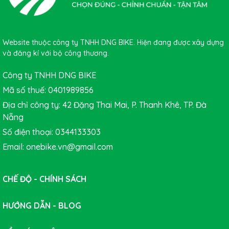
Website thuộc công ty TNHH DNG BIKE. Hiện đang được xây dựng
và đăng kí với bộ công thương.
Điều khiển dễ dàng
Công ty TNHH DNG BIKE
Đèn pha xe đạp siêu sáng MAGICSHINE MONTEER 12000
hỗ
Mã số thuế: 0401989856
trợ cả công tắc bấm trực tiếp trên thân đèn và công tắc điều
khiển từ xa không dây. Bạn có thể thay đổi chế độ sáng mà
Địa chỉ công ty: 42 Đặng Thai Mai, P. Thanh Khê, TP. Đà
không cần rời tay khỏi ghi đông, rất tiện lợi khi đang đạp xe.
Nẵng
Số điện thoại: 0344133303
Email: onebike.vn@gmail.com
CHẾ ĐỘ - CHÍNH SÁCH
HƯỚNG DẪN - BLOG