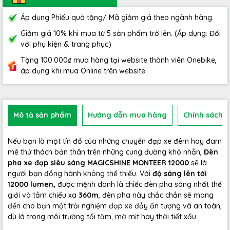
Áp dụng Phiếu quà tặng/ Mã giảm giá theo ngành hàng.
Giảm giá 10% khi mua từ 5 sản phẩm trở lên. (Áp dụng: Đối
với phụ kiện & trang phục)
Tặng 100.000₫ mua hàng tại website thành viên Onebike,
áp dụng khi mua Online trên website
Mô tả sản phẩm
Hướng dẫn mua hàng
Chính sách b
Nếu bạn là một tín đồ của những chuyến đạp xe đêm hay đam
mê thử thách bản thân trên những cung đường khó nhằn,
Đèn
pha xe đạp siêu sáng MAGICSHINE MONTEER 12000
sẽ là
người bạn đồng hành không thể thiếu. Với
độ sáng lên tới
12000 lumen,
được mệnh danh là chiếc đèn pha sáng nhất thế
giới và tầm chiếu xa
360m
, đèn pha này chắc chắn sẽ mang
đến cho bạn một trải nghiệm đạp xe đầy ấn tượng và an toàn,
dù là trong môi trường tối tăm, mờ mịt hay thời tiết xấu.