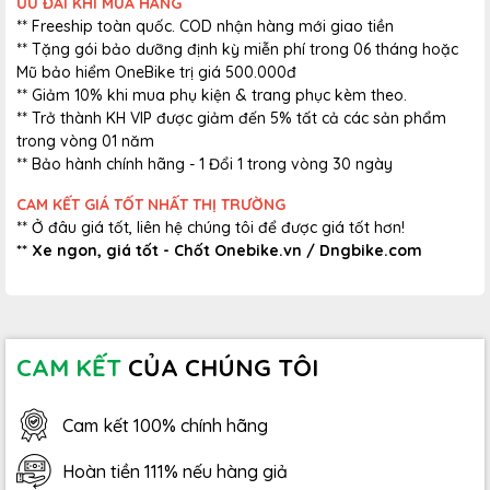
ƯU ĐÃI KHI MUA HÀNG
** Freeship toàn quốc. COD nhận hàng mới giao tiền
** Tặng gói bảo dưỡng định kỳ miễn phí trong 06 tháng hoặc
Mũ bảo hiểm OneBike trị giá 500.000đ
** Giảm 10% khi mua phụ kiện & trang phục kèm theo.
** Trở thành KH VIP được giảm đến 5% tất cả các sản phẩm
trong vòng 01 năm
** Bảo hành chính hãng - 1 Đổi 1 trong vòng 30 ngày
CAM KẾT GIÁ TỐT NHẤT THỊ TRƯỜNG
** Ở đâu giá tốt, liên hệ chúng tôi để được giá tốt hơn!
** Xe ngon, giá tốt - Chốt Onebike.vn / Dngbike.com
CAM KẾT
CỦA CHÚNG TÔI
Cam kết 100% chính hãng
Hoàn tiền 111% nếu hàng giả