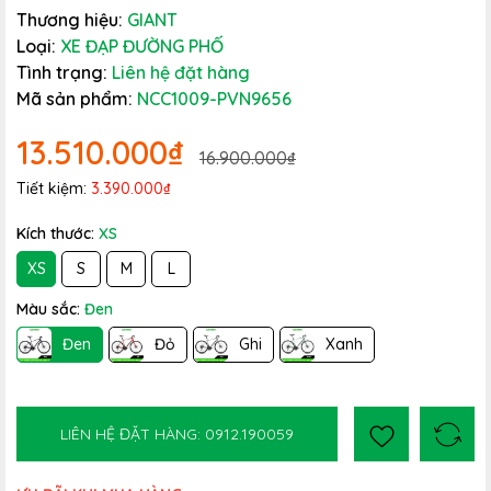
Thương hiệu:
GIANT
Loại:
XE ĐẠP ĐƯỜNG PHỐ
Tình trạng:
Liên hệ đặt hàng
Mã sản phẩm:
NCC1009-PVN9656
13.510.000₫
16.900.000₫
Tiết kiệm:
3.390.000₫
Kích thước:
XS
XS
S
M
L
Màu sắc:
Đen
Đen
Đỏ
Ghi
Xanh
LIÊN HỆ ĐẶT HÀNG: 0912.190059