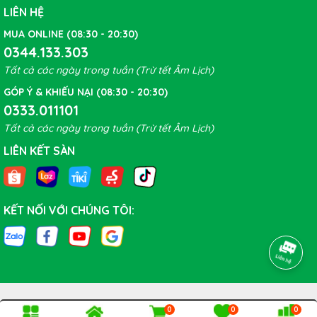
LIÊN HỆ
MUA ONLINE (08:30 - 20:30)
0344.133.303
Tất cả các ngày trong tuần (Trừ tết Âm Lịch)
GÓP Ý & KHIẾU NẠI (08:30 - 20:30)
0333.011101
Tất cả các ngày trong tuần (Trừ tết Âm Lịch)
LIÊN KẾT SÀN
KẾT NỐI VỚI CHÚNG TÔI:
Xe đạp Touring GIANT ESCAPE RX 2 Disc 2023 - Xanh
0
0
0