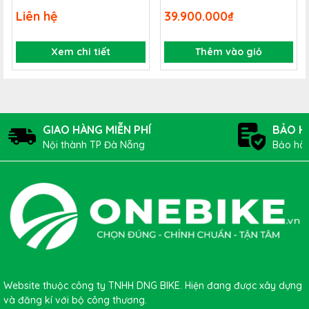
ALR 4
2025
Liên hệ
39.900.000₫
Xem chi tiết
Thêm vào giỏ
GIAO HÀNG MIỄN PHÍ
BẢO H
Mẫu xe này được trang bị bộ truyền động
Shimano
nổi
Nội thành TP Đà Nẵng
Bảo hàn
tiếng đến từ Nhật Bản. Trong đó, bộ đề bao gồm củ đề
trước sau
Shimano
kết hợp cùng đùi đĩa
Forged alloy,
30/46T
cho xe vận hành trơn tru, mượt mà, đáp ứng mọi
địa hình với các tốc độ khác nhau.
Kích thước khung
Xe đạp Touring GIANT ESCAPE RX 2
Disc 2023
Website thuộc công ty TNHH DNG BIKE. Hiện đang được xây dựng
và đăng kí với bộ công thương.