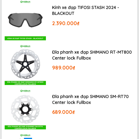
Kính xe đạp TIFOSI STASH 2024 -
BLACKOUT
2.390.000₫
Đĩa phanh xe đạp SHIMANO RT-MT800
Center lock Fullbox
Cấu trúc bánh xe vành 2 lớp bền bỉ, giúp bạn tự tin chinh
989.000₫
phục nhiều cung đường.
Đĩa phanh xe đạp SHIMANO SM-RT70
Center lock Fullbox
689.000₫