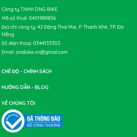
Công ty TNHH DNG BIKE
Mã số thuế: 0401989856
Địa chỉ công ty: 42 Đặng Thai Mai, P. Thanh Khê, TP. Đà
Nẵng
Số điện thoại: 0344133303
Email: onebike.vn@gmail.com
Chiều cao trung bình
160 - 170 cm
CHẾ ĐỘ - CHÍNH SÁCH
170 - 180 cm
HƯỚNG DẪN - BLOG
180 - 190 cm
VỀ CHÚNG TÔI
190 - 200 cm