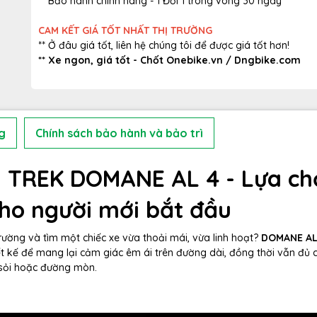
** Bảo hành chính hãng - 1 Đổi 1 trong vòng 30 ngày
CAM KẾT GIÁ TỐT NHẤT THỊ TRƯỜNG
** Ở đâu giá tốt, liên hệ chúng tôi để được giá tốt hơn!
** Xe ngon, giá tốt - Chốt Onebike.vn /
Dngbike.com
g
Chính sách bảo hành và bảo trì
g TREK DOMANE AL 4 - Lựa ch
ho người mới bắt đầu
ờng và tìm một chiếc xe vừa thoải mái, vừa linh hoạt?
DOMANE AL
ết kế để mang lại cảm giác êm ái trên đường dài, đồng thời vẫn đủ 
 sỏi hoặc đường mòn.