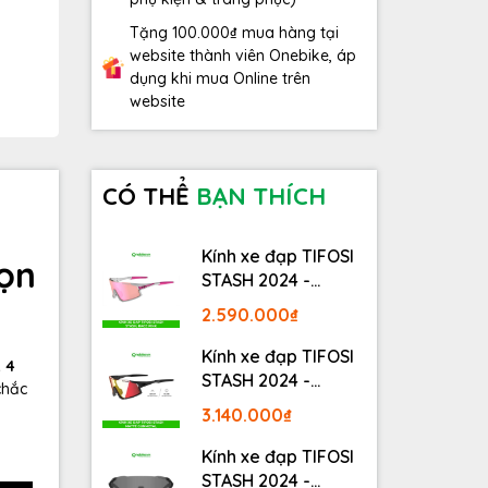
Tặng 100.000₫ mua hàng tại
website thành viên Onebike, áp
dụng khi mua Online trên
website
CÓ THỂ
BẠN THÍCH
Kính xe đạp TIFOSI
ọn
STASH 2024 -
STASH, RACE PINK
2.590.000₫
Kính xe đạp TIFOSI
 4
STASH 2024 -
chắc
MATTE GUNMETAL
3.140.000₫
Kính xe đạp TIFOSI
STASH 2024 -