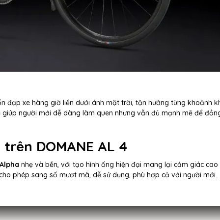
n đạp xe hàng giờ liền dưới ánh mặt trời, tận hưởng từng khoảnh k
, xe giúp người mới dễ dàng làm quen nhưng vẫn đủ mạnh mẽ để đồn
ị trên DOMANE AL 4
 Alpha
nhẹ và bền, với tạo hình ống hiện đại mang lại cảm giác cao
cho phép sang số mượt mà, dễ sử dụng, phù hợp cả với người mới.