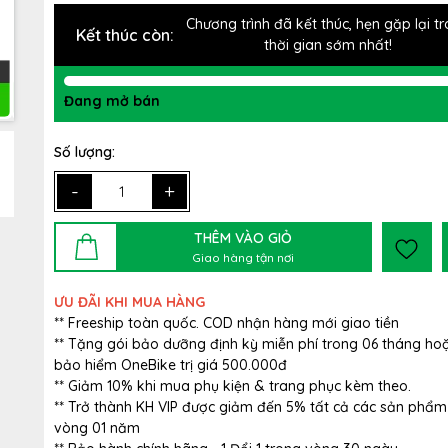
Chương trình đã kết thúc, hẹn gặp lại t
Kết thúc còn:
thời gian sớm nhất!
Đang mở bán
Số lượng:
-
+
THÊM VÀO GIỎ
Giao hàng tận nơi
ƯU ĐÃI KHI MUA HÀNG
** Freeship toàn quốc. COD nhận hàng mới giao tiền
** Tặng gói bảo dưỡng định kỳ miễn phí trong 06 tháng ho
bảo hiểm OneBike trị giá 500.000đ
** Giảm 10% khi mua phụ kiện & trang phục kèm theo.
** Trở thành KH VIP được giảm đến 5% tất cả các sản phẩm
vòng 01 năm