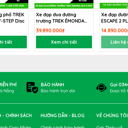
g phố TREK
Xe đạp đua đường
Xe đạp đườ
-STEP Disc
trường TREK ÉMONDA
ESCAPE 2 P
ALR 4 Disc
39.890.000₫
14.890.000
i tiết
Xem chi tiết
Liên hệ
IỄN PHÍ
BẢO HÀNH
Gọi 034
Đà Nẵng
Bảo hành trọn đời
Được hỗ 
 - CHÍNH SÁCH
HƯỚNG DẪN - BLOG
VỀ CHÚNG TÔI
Sách Giao Nhận
Chính sách bảo hành
Giới Thiệu về