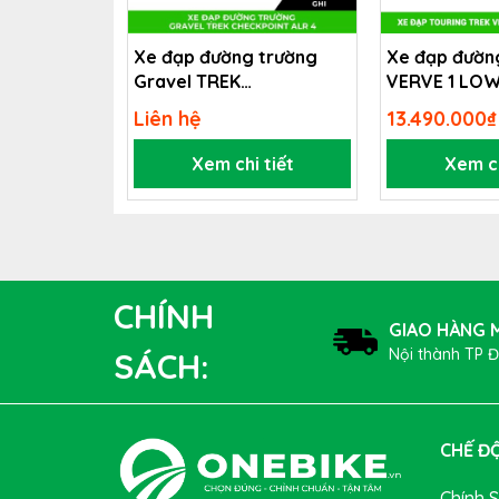
Xe đạp đường trường
Xe đạp đườn
Gravel TREK
VERVE 1 LOW
CHECKPOINT ALR 4
Liên hệ
13.490.000₫
Xem chi tiết
Xem ch
CHÍNH
GIAO HÀNG M
Nội thành TP 
SÁCH:
CHẾ ĐỘ
Chính 