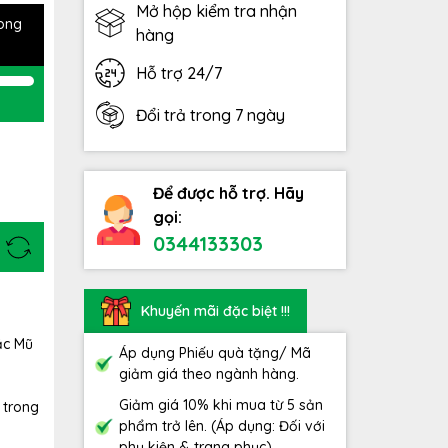
Mở hộp kiểm tra nhận
rong
hàng
Hỗ trợ 24/7
Đổi trả trong 7 ngày
Để được hỗ trợ. Hãy
gọi:
0344133303
Khuyến mãi đặc biệt !!!
ặc Mũ
Áp dụng Phiếu quà tặng/ Mã
giảm giá theo ngành hàng.
Giảm giá 10% khi mua từ 5 sản
 trong
phẩm trở lên. (Áp dụng: Đối với
phụ kiện & trang phục)