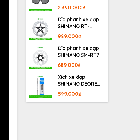
BLACKOUT
2.390.000₫
Đĩa phanh xe đạp
SHIMANO RT-
MT800 Center lock
989.000₫
Fullbox
Đĩa phanh xe đạp
SHIMANO SM-RT70
Center lock Fullbox
689.000₫
Xích xe đạp
SHIMANO DEORE
M6100 12S 126L
599.000₫
Fullbox