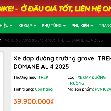
HIỆU
XE ĐẠP
PHỤ TÙNG
PHỤ KIỆN
TRAN
Xe đạp đường trường gravel TREK DOMANE AL 4 2025
Xe đạp đường trường gravel TRE
DOMANE AL 4 2025
Thương hiệu:
TREK
Loại:
XE ĐẠP ĐƯỜNG
TRƯỜNG
Tình trạng:
Còn hàng
Mã sản phẩm:
PVN1024
39.900.000₫