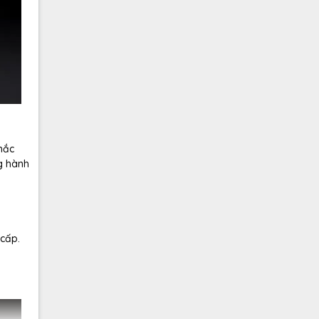
hắc
g hành
 cấp.