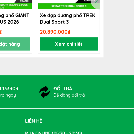
ng phố GIANT
Xe đạp đường phố TREK
Xe đạp đườ
LUS 2026
Dual Sport 3
TREK 520
₫
20.890.000₫
35.890.00
 đặt hàng
Xem chi tiết
Xem 
4.133303
ĐỔI TRẢ
trợ ngay
Dễ dàng đổi trả
LIÊN HỆ
MUA ONLINE (08:30 - 20:30)