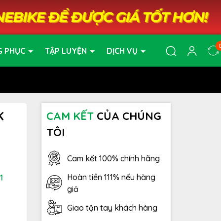
G PHỤC
TẬP LUYỆN
DỊCH VỤ
K
CAM KẾT
CỦA CHÚNG
TÔI
Cam kết 100% chính hãng
Hoàn tiền 111% nếu hàng
1
giả
Giao tận tay khách hàng