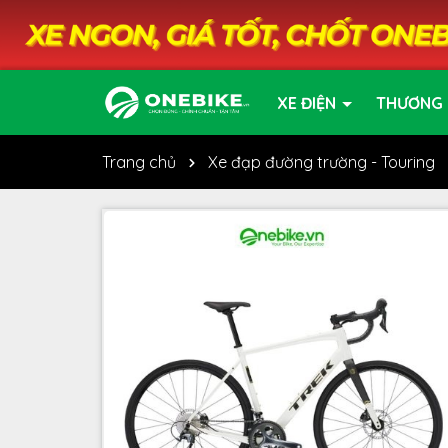
XE ĐIỆN
THƯƠNG 
Trang chủ
Xe đạp đường trường - Touring