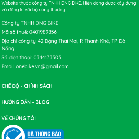
Website thuộc công ty TNHH DNG BIKE. Hiện đang được xây dựng
và đăng kí với bộ công thương.
Công ty TNHH DNG BIKE
Mã số thuế: 0401989856
Địa chỉ công ty: 42 Đặng Thai Mai, P. Thanh Khê, TP. Đà
Nẵng
Số điện thoại: 0344133303
Email: onebike.vn@gmail.com
CHẾ ĐỘ - CHÍNH SÁCH
HƯỚNG DẪN - BLOG
VỀ CHÚNG TÔI