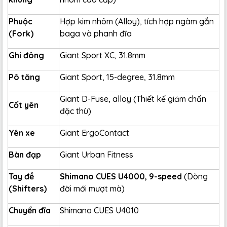
Phuộc
Hợp kim nhôm (Alloy), tích hợp ngàm gắn
(Fork)
baga và phanh đĩa
Ghi đông
Giant Sport XC, 31.8mm
Pô tăng
Giant Sport, 15-degree, 31.8mm
Giant D-Fuse, alloy (Thiết kế giảm chấn
Cốt yên
đặc thù)
Yên xe
Giant ErgoContact
Bàn đạp
Giant Urban Fitness
Tay đề
Shimano CUES U4000, 9-speed
(Dòng
(Shifters)
đời mới mượt mà)
Chuyển đĩa
Shimano CUES U4010