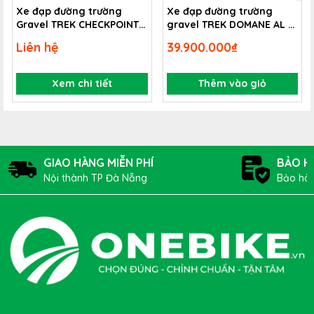
Xe đạp đường trường
Xe đạp đường trường
Gravel TREK CHECKPOINT
gravel TREK DOMANE AL 4
ALR 4
2025
Liên hệ
39.900.000₫
Xem chi tiết
Thêm vào giỏ
GIAO HÀNG MIỄN PHÍ
BẢO H
Nội thành TP Đà Nẵng
Bảo hàn