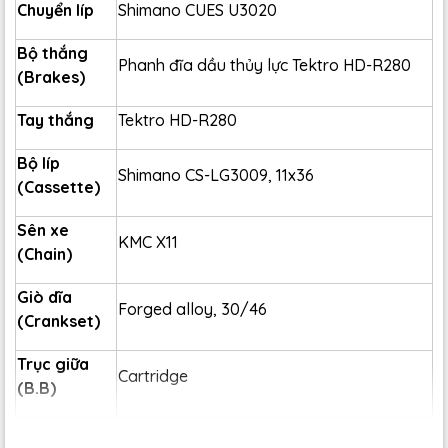
Chuyển líp
Shimano CUES U3020
Bộ thắng
Phanh đĩa dầu thủy lực Tektro HD-R280
(Brakes)
Tay thắng
Tektro HD-R280
Bộ líp
Shimano CS-LG3009, 11x36
(Cassette)
Sên xe
KMC X11
(Chain)
Giò dĩa
Forged alloy, 30/46
(Crankset)
Trục giữa
Cartridge
(B.B)
Vành xe
Giant double wall aluminum (Nhôm 2 lớp)