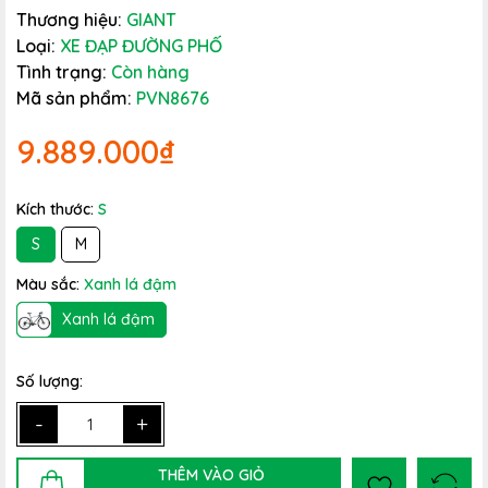
Thương hiệu:
GIANT
Loại:
XE ĐẠP ĐƯỜNG PHỐ
Tình trạng:
Còn hàng
Mã sản phẩm:
PVN8676
9.889.000₫
Kích thước:
S
S
M
Màu sắc:
Xanh lá đậm
Xanh lá đậm
Số lượng:
-
+
THÊM VÀO GIỎ