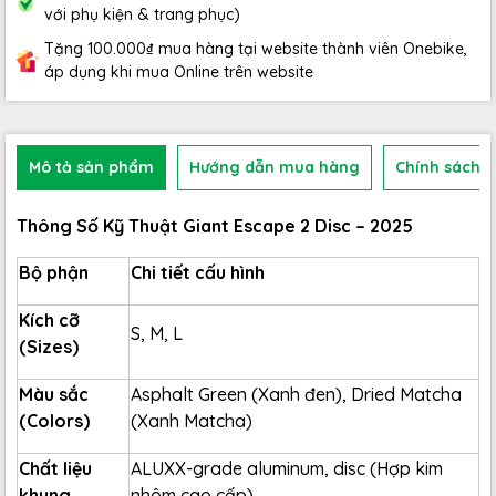
với phụ kiện & trang phục)
Tặng 100.000₫ mua hàng tại website thành viên Onebike,
áp dụng khi mua Online trên website
Mô tả sản phẩm
Hướng dẫn mua hàng
Chính sách b
Thông Số Kỹ Thuật Giant Escape 2 Disc – 2025
Bộ phận
Chi tiết cấu hình
Kích cỡ
S, M, L
(Sizes)
Màu sắc
Asphalt Green (Xanh đen), Dried Matcha
(Colors)
(Xanh Matcha)
Chất liệu
ALUXX-grade aluminum, disc (Hợp kim
khung
nhôm cao cấp)