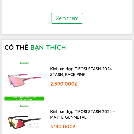
(Rims)
Lốp xe
Giant S-X2, puncture protect, 700x38c
Xem thêm
(Tires)
(Chống đâm thủng)
CÓ THỂ
BẠN THÍCH
Kính xe đạp TIFOSI STASH 2024 -
STASH, RACE PINK
2.590.000₫
Kính xe đạp TIFOSI STASH 2024 -
MATTE GUNMETAL
3.140.000₫