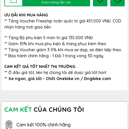
Giao hàng tận nơi
ƯU ĐÃI KHI MUA HÀNG
** Tặng Voucher Freeship toàn quốc trị giá 451.000 VNĐ. COD
nhận hàng mới giao tiền
** Tặng Bộ phụ kiện 5 món trị giá 135.000 VNĐ
** Giảm 10% khi mua phụ kiện & trang phục kèm theo
** Tặng Voucher giảm 3-5% khi mua xe đạp, xe điện tiếp theo.
** Bảo hành chính hãng - 1 Đổi 1 trong vòng 30 ngày
CAM KẾT GIÁ TỐT NHẤT THỊ TRƯỜNG
** Ở đâu giá tốt, liên hệ chúng tôi để được giá tốt hơn!
** Xe ngon, giá tốt - Chốt Onebike.vn / Dngbike.com
CAM KẾT
CỦA CHÚNG TÔI
Cam kết 100% chính hãng