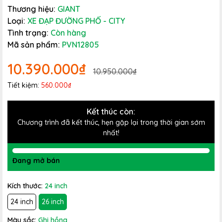
Thương hiệu:
GIANT
Loại:
XE ĐẠP ĐƯỜNG PHỐ - CITY
Tình trạng:
Còn hàng
Mã sản phẩm:
PVN12805
10.390.000₫
10.950.000₫
Tiết kiệm:
560.000₫
Kết thúc còn:
Chương trình đã kết thúc, hẹn gặp lại trong thời gian sớm
nhất!
Đang mở bán
Kích thước:
24 inch
24 inch
26 inch
Màu sắc:
Ghi hồng