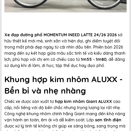
Xe đạp đường phố MOMENTUM INEED LATTE 24/26 2026
sở
hữu thiết kế mới mẻ, xinh xắn và hiện đại, ghi điểm tuyệt đối
trong mắt phái đẹp ngay từ cái nhìn đầu tiên. Phiên bản 2026
mang đến sự kết hợp giữa màu sắc tinh tế và kiểu dáng thanh
lịch, phù hợp với chị em có chiều cao từ
1m55 - 1m80
, dễ dàng
sử dụng khi đi làm, đi học, tập thể dục hay dạo phố.
Khung hợp kim nhôm ALUXX -
Bền bỉ và nhẹ nhàng
Chiếc xe được sản xuất từ
hợp kim nhôm Giant ALUXX
cao
cấp, nổi tiếng với độ bền chắc nhưng trọng lượng lại rất nhẹ.
Công nghệ khung nhôm chính hãng Giant mang đến khả năng
vận hành an toàn, êm ái và dễ kiểm soát. Lớp
sơn tĩnh điện
được xử lý tinh tế không chỉ giúp xe sáng bóng, sang trọng mà