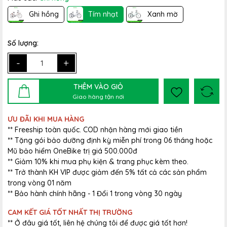
Ghi hồng
Tím nhạt
Xanh mờ
Số lượng:
-
+
THÊM VÀO GIỎ
Giao hàng tận nơi
ƯU ĐÃI KHI MUA HÀNG
** Freeship toàn quốc. COD nhận hàng mới giao tiền
** Tặng gói bảo dưỡng định kỳ miễn phí trong 06 tháng hoặc
Mũ bảo hiểm OneBike trị giá 500.000đ
** Giảm 10% khi mua phụ kiện & trang phục kèm theo.
** Trở thành KH VIP được giảm đến 5% tất cả các sản phẩm
trong vòng 01 năm
** Bảo hành chính hãng - 1 Đổi 1 trong vòng 30 ngày
CAM KẾT GIÁ TỐT NHẤT THỊ TRƯỜNG
** Ở đâu giá tốt, liên hệ chúng tôi để được giá tốt hơn!