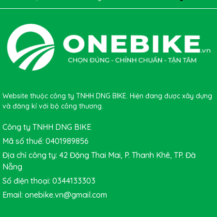
Website thuộc công ty TNHH DNG BIKE. Hiện đang được xây dựng
và đăng kí với bộ công thương.
Công ty TNHH DNG BIKE
Với thiết kế thanh lịch, khung nhôm nhẹ bền, hệ truyền động
Mã số thuế: 0401989856
Shimano Tourney 7 tốc độ và hàng loạt tiện ích thân thiện với
phái đẹp,
MOMENTUM INEED LATTE 2026
chính là lựa chọn
Địa chỉ công ty: 42 Đặng Thai Mai, P. Thanh Khê, TP. Đà
hoàn hảo cho những ai yêu thích sự tinh tế, hiện đại và thoải
Nẵng
mái trong từng chuyến đi.
Số điện thoại: 0344133303
Email: onebike.vn@gmail.com
Hãy đến
ONEBIKE
ngay để sở hữu ngay 1 chiếc
xe