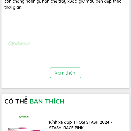
còn chống hoen gỉ, hạn chế trầy xước, giữ màu bền đẹp theo
thời gian.
Xem thêm
CÓ THỂ
BẠN THÍCH
Kính xe đạp TIFOSI STASH 2024 -
STASH, RACE PINK