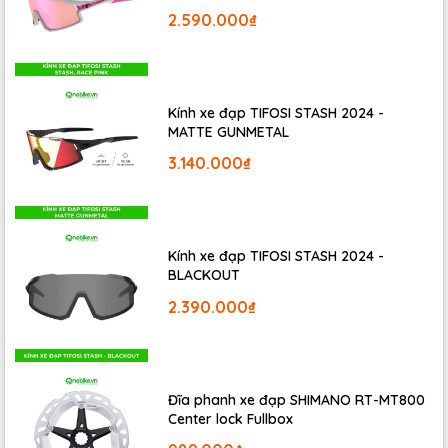
2.590.000₫
Shimano Tourney 7 tốc độ - Dễ
dàng điều chỉnh
Kính xe đạp TIFOSI STASH 2024 -
MATTE GUNMETAL
MOMENTUM INEED LATTE 2026
được trang bị
bộ truyền động
Shimano Tourney 7 tốc độ
. Đây là bộ groupset đáng tin cậy,
3.140.000₫
cho phép người dùng dễ dàng điều chỉnh tốc độ phù hợp với
nhiều cung đường khác nhau. Dù bạn đi trong phố, tập luyện
thể thao hay đơn giản là dạo chơi cuối tuần, chiếc xe đều
mang đến sự nhẹ nhàng và linh hoạt.
Kính xe đạp TIFOSI STASH 2024 -
BLACKOUT
2.390.000₫
Đĩa phanh xe đạp SHIMANO RT-MT800
Center lock Fullbox