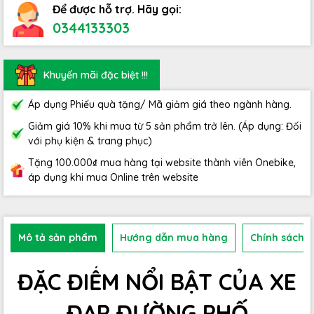
Để được hỗ trợ. Hãy gọi:
0344133303
Khuyến mãi đặc biệt !!!
Áp dụng Phiếu quà tặng/ Mã giảm giá theo ngành hàng.
Giảm giá 10% khi mua từ 5 sản phẩm trở lên. (Áp dụng: Đối
với phụ kiện & trang phục)
Tặng 100.000₫ mua hàng tại website thành viên Onebike,
áp dụng khi mua Online trên website
Mô tả sản phẩm
Hướng dẫn mua hàng
Chính sách b
ĐẶC ĐIỂM NỔI BẬT CỦA XE
ĐẠP ĐƯỜNG PHỐ