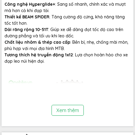
Công nghệ Hyperglide+
: Sang số nhanh, chính xác và mượt
mà hơn cả khi đạp tải.
Thiết kế BEAM SPIDER
: Tăng cường độ cứng, khả năng tăng
tốc tốt hơn.
Dải răng rộng 10-51T
: Giúp xe dễ dàng đạt tốc độ cao trên
đường phẳng và tối ưu khi leo dốc.
Chất liệu nhôm & thép cao cấp
: Bền bỉ, nhẹ, chống mài mòn,
phù hợp với mọi địa hình MTB.
Tương thích hệ truyền động 1x12
: Lựa chọn hoàn hảo cho xe
đạp leo núi hiện đại.
Xem thêm