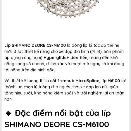
Líp SHIMANO DEORE CS-M6100
là dòng líp 12 tốc độ thế hệ
mới, được thiết kế riêng cho xe đạp địa hình (MTB). Sản phẩm
áp dụng công nghệ
Hyperglide+ tiên tiến
, mang đến khả
năng sang số nhanh, chính xác và mượt mà ngay cả khi đang
tải nặng trên địa hình dốc.
Với thiết kế tương thích
cối freehub MicroSpline
,
líp M6100
trở
thành lựa chọn lý tưởng cho người chơi xe đạp leo núi, giúp
tăng hiệu suất, khả năng kiểm soát và trải nghiệm lái an toàn
hơn.
🔹 Đặc điểm nổi bật của líp
SHIMANO DEORE CS-M6100