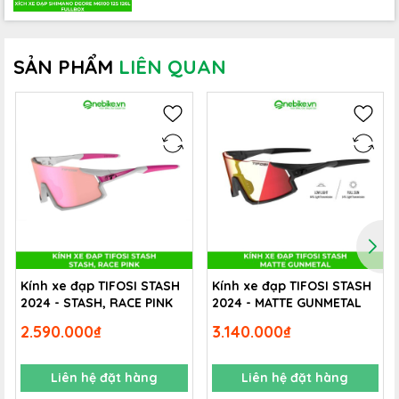
SHIMANO DEORE CS-M6100
✔ Sang số siêu mượt, giảm thiểu gián đoạn khi thay đổi tốc
SẢN PHẨM
LIÊN QUAN
độ.
✔ Dải răng rộng hỗ trợ tốt cả tốc độ lẫn leo dốc.
✔ Độ bền cao, hoạt động ổn định trên địa hình gồ ghề.
✔ Thiết kế tối ưu cho các chuyến đi off-road dài ngày.
Kính xe đạp TIFOSI STASH
Kính xe đạp TIFOSI STASH
2024 - STASH, RACE PINK
2024 - MATTE GUNMETAL
2.590.000₫
3.140.000₫
Liên hệ đặt hàng
Liên hệ đặt hàng