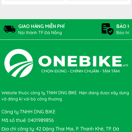
GIAO HÀNG MIỄN PHÍ
BẢO H
Nội thành TP Đà Nẵng
Bảo hàn
🔹 Lưu ý khi sử dụng
Chỉ tương thích với
cối freehub MicroSpline
.
Nên sử dụng đồng bộ với xích và hệ truyền động Shimano để
đạt hiệu suất tốt nhất.
Bảo dưỡng định kỳ, làm sạch và bôi trơn líp để kéo dài tuổi
thọ.
Website thuộc công ty TNHH DNG BIKE. Hiện đang được xây dựng
và đăng kí với bộ công thương.
Công ty TNHH DNG BIKE
Mã số thuế: 0401989856
Địa chỉ công ty: 42 Đặng Thai Mai, P. Thanh Khê, TP. Đà