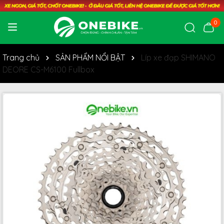
0
Trang chủ
SẢN PHẨM NỔI BẬT
Líp xe đạp SHIMANO
DEORE CS-M6100 Fullbox