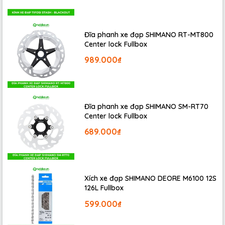
Sử dụng
: MTB - xe đạp địa hình, off-road
Đĩa phanh xe đạp SHIMANO RT-MT800
Center lock Fullbox
989.000₫
Đĩa phanh xe đạp SHIMANO SM-RT70
Center lock Fullbox
689.000₫
Xích xe đạp SHIMANO DEORE M6100 12S
126L Fullbox
599.000₫
🔹 Ưu điểm khi sử dụng líp