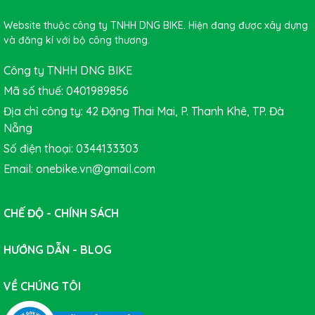
Website thuộc công ty TNHH DNG BIKE. Hiện đang được xây dựng
và đăng kí với bộ công thương.
Công ty TNHH DNG BIKE
Mã số thuế: 0401989856
Địa chỉ công ty: 42 Đặng Thai Mai, P. Thanh Khê, TP. Đà
Nẵng
Số điện thoại: 0344133303
Email: onebike.vn@gmail.com
CHẾ ĐỘ - CHÍNH SÁCH
Xe đạp touring GIANT CROSTAR 2023 - Trắng
HƯỚNG DẪN - BLOG
Xe đạp touring GIANT CROSTAR 2023 - Xanh
VỀ CHÚNG TÔI
Hãy đến
DNGBIKE
ngay để sở hữu cho mình một con
Xe
đạp touring GIANT CROSTAR 2023
cùng bạn khám