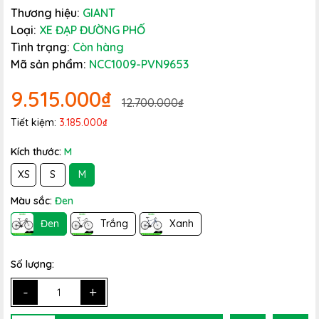
Thương hiệu:
GIANT
Loại:
XE ĐẠP ĐƯỜNG PHỐ
Tình trạng:
Còn hàng
Mã sản phẩm:
NCC1009-PVN9653
9.515.000₫
12.700.000₫
Tiết kiệm:
3.185.000₫
Kích thước:
M
XS
S
M
Màu sắc:
Đen
Đen
Trắng
Xanh
Số lượng:
-
+