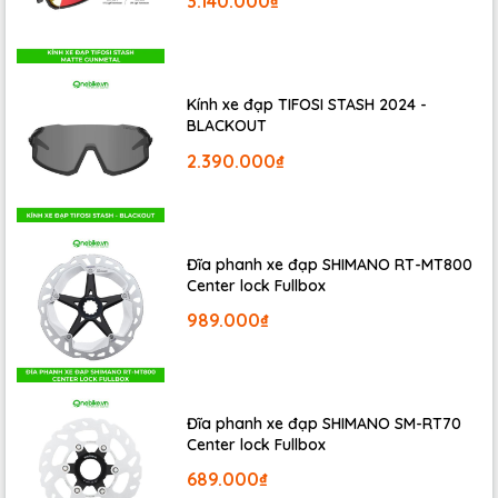
3.140.000₫
hãng trang bị cho mẫu xe này, giúp người dùng xử lý các
tình huống bất ngờ rất an toàn. Tay phanh mềm, lực bóp
phanh không quá mạnh nhưng rất ăn.
Kính xe đạp TIFOSI STASH 2024 -
BLACKOUT
2.390.000₫
Đĩa phanh xe đạp SHIMANO RT-MT800
Center lock Fullbox
989.000₫
Đĩa phanh xe đạp SHIMANO SM-RT70
Center lock Fullbox
GIANT CROSTAR 2023
được trang bị bộ truyền động
689.000₫