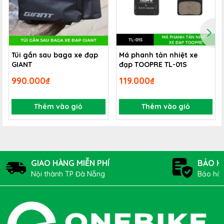
Túi gắn sau baga xe đạp
Má phanh tản nhiệt xe
GIANT
đạp TOOPRE TL-01S
990.000₫
119.000₫
Thêm vào giỏ
Thêm vào giỏ
GIAO HÀNG MIỄN PHÍ
BẢO H
Nội thành TP Đà Nẵng
Bảo hàn