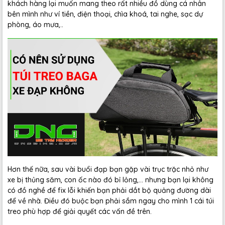
khách hàng lại muốn mang theo rất nhiều đồ dùng cá nhân
bên mình như ví tiền, điện thoại, chìa khoá, tai nghe, sạc dự
phòng, áo mưa,..
Hơn thế nữa, sau vài buổi đạp bạn gặp vài trục trặc nhỏ như
xe bị thủng săm, con ốc nào đó bỉ lỏng,... nhưng bạn lại không
có đồ nghề để fix lỗi khiến bạn phải dắt bộ quảng đường dài
để về nhà. Điều đó buộc bạn phải sắm ngay cho mình 1 cái túi
treo phù hợp để giải quyết các vấn đề trên.