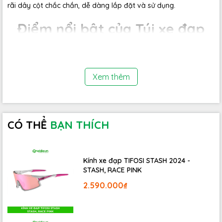
rãi dây cột chắc chắn, dễ dàng lắp đặt và sử dụng.
Điểm nổi bật của Túi xe đạp
gắn trên baga sau ESLNF
Xem thêm
CÓ THỂ
BẠN THÍCH
Kính xe đạp TIFOSI STASH 2024 -
STASH, RACE PINK
2.590.000₫