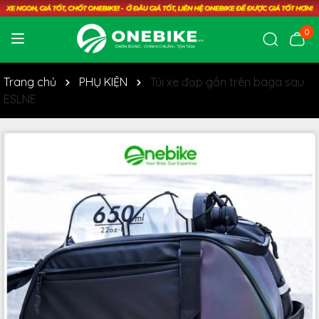
0
Trang chủ
PHỤ KIỆN
Túi xe đạp gắn trên baga sau
ESLNE