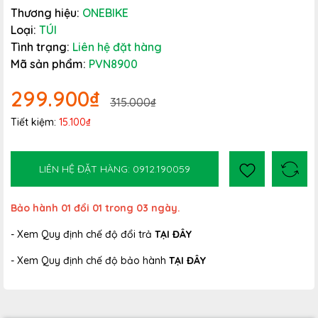
Thương hiệu:
ONEBIKE
Loại:
TÚI
Tình trạng:
Liên hệ đặt hàng
Mã sản phẩm:
PVN8900
299.900₫
315.000₫
Tiết kiệm:
15.100₫
LIÊN HỆ ĐẶT HÀNG: 0912.190059
Bảo hành 01 đổi 01 trong 03 ngày.
- Xem Quy định chế độ đổi trả
TẠI ĐÂY
- Xem Quy định chế độ bảo hành
TẠI ĐÂY