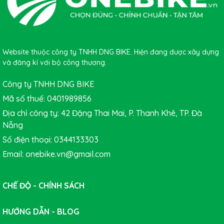
Website thuộc công ty TNHH DNG BIKE. Hiện đang được xây dựng
và đăng kí với bộ công thương.
Công ty TNHH DNG BIKE
Mã số thuế: 0401989856
Địa chỉ công ty: 42 Đặng Thai Mai, P. Thanh Khê, TP. Đà
Nẵng
Số điện thoại: 0344133303
Email: onebike.vn@gmail.com
CHẾ ĐỘ - CHÍNH SÁCH
HƯỚNG DẪN - BLOG