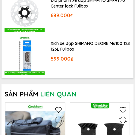
Đĩa phanh xe đạp SHIMANO SM-RT70
Center lock Fullbox
689.000₫
Xích xe đạp SHIMANO DEORE M6100 12S
126L Fullbox
599.000₫
SẢN PHẨM
LIÊN QUAN