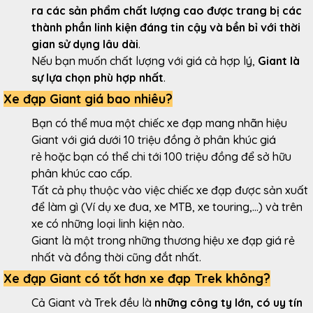
ra các sản phẩm chất lượng cao được trang bị các
thành phần linh kiện đáng tin cậy và bền bỉ với thời
gian sử dụng lâu dài
.
Nếu bạn muốn chất lượng với giá cả hợp lý,
Giant là
sự lựa chọn phù hợp nhất
.
Xe đạp Giant giá bao nhiêu?
Bạn có thể mua một chiếc xe đạp mang nhãn hiệu
Giant với giá dưới 10 triệu đồng ở phân khúc giá
rẻ hoặc bạn có thể chi tới 100 triệu đồng để sở hữu
phân khúc cao cấp.
Tất cả phụ thuộc vào việc chiếc xe đạp được sản xuất
để làm gì (Ví dụ xe đua, xe MTB, xe touring,...) và trên
xe có những loại linh kiện nào.
Giant là một trong những thương hiệu xe đạp giá rẻ
nhất và đồng thời cũng đắt nhất.
Xe đạp Giant có tốt hơn xe đạp Trek không?
Cả Giant và Trek đều là
những công ty lớn, có uy tín