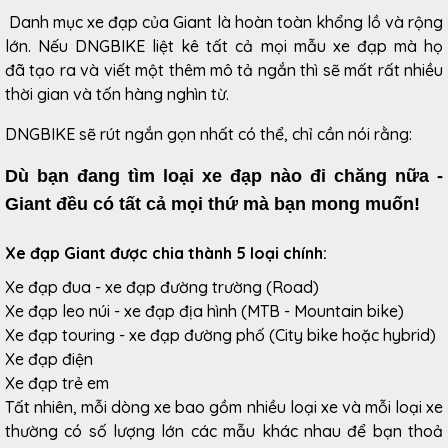
Danh mục xe đạp của Giant là hoàn toàn khổng lồ và rộng
lớn. Nếu DNGBIKE liệt kê tất cả mọi mẫu xe đạp mà họ
đã tạo ra và viết một thêm mô tả ngắn thì sẽ mất rất nhiều
thời gian và tốn hàng nghìn từ.
DNGBIKE sẽ rút ngắn gọn nhất có thể, chỉ cần nói rằng:
Dù bạn đang tìm loại xe đạp nào đi chăng nữa -
Giant đều có tất cả mọi thứ mà bạn mong muốn!
Xe đạp Giant được chia thành 5 loại chính:
Xe đạp đua - xe đạp đường trường (Road)
Xe đạp leo núi - xe đạp địa hình (MTB - Mountain bike)
Xe đạp touring - xe đạp đường phố (City bike hoặc hybrid)
Xe đạp điện
Xe đạp trẻ em
Tất nhiên, mỗi dòng xe bao gồm nhiều loại xe và mỗi loại xe
thường có số lượng lớn các mẫu khác nhau để bạn thoả