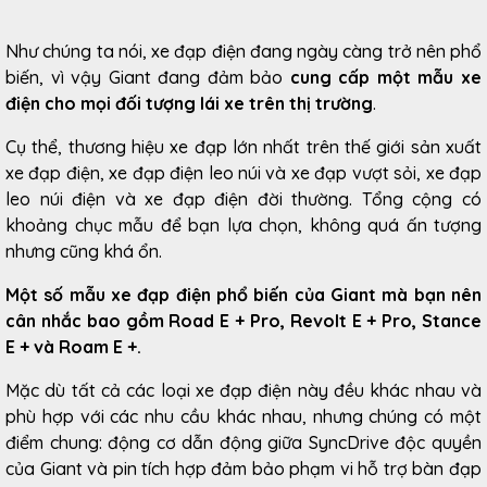
Như chúng ta nói, xe đạp điện đang ngày càng trở nên phổ
biến, vì vậy Giant đang đảm bảo
cung cấp một mẫu xe
điện cho mọi đối tượng lái xe trên thị trường
.
Cụ thể, thương hiệu xe đạp lớn nhất trên thế giới sản xuất
xe đạp điện, xe đạp điện leo núi và xe đạp vượt sỏi, xe đạp
leo núi điện và xe đạp điện đời thường. Tổng cộng có
khoảng chục mẫu để bạn lựa chọn, không quá ấn tượng
nhưng cũng khá ổn.
Một số mẫu xe đạp điện phổ biến của Giant mà bạn nên
cân nhắc bao gồm Road E + Pro, Revolt E + Pro, Stance
E + và Roam E +.
Mặc dù tất cả các loại xe đạp điện này đều khác nhau và
phù hợp với các nhu cầu khác nhau, nhưng chúng có một
điểm chung: động cơ dẫn động giữa SyncDrive độc ​​quyền
của Giant và pin tích hợp đảm bảo phạm vi hỗ trợ bàn đạp