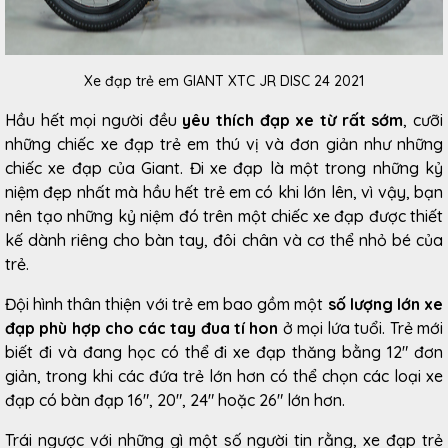
Xe đạp trẻ em GIANT XTC JR DISC 24 2021
Hầu hết mọi người đều
yêu thích đạp xe từ rất sớm
, cưỡi
những chiếc xe đạp trẻ em thú vị và đơn giản như những
chiếc xe đạp của Giant. Đi xe đạp là một trong những kỷ
niệm đẹp nhất mà hầu hết trẻ em có khi lớn lên, vì vậy, bạn
nên tạo những kỷ niệm đó trên một chiếc xe đạp được thiết
kế dành riêng cho bàn tay, đôi chân và cơ thể nhỏ bé của
trẻ.
Đội hình thân thiện với trẻ em bao gồm một
số lượng lớn xe
đạp phù hợp cho các tay đua tí hon
ở mọi lứa tuổi. Trẻ mới
biết đi và đang học có thể đi xe đạp thăng bằng 12" đơn
giản, trong khi các đứa trẻ lớn hơn có thể chọn các loại xe
đạp có bàn đạp 16", 20", 24" hoặc 26" lớn hơn.
Trái ngược với những gì một số người tin rằng, xe đạp trẻ