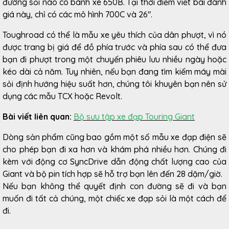
đường sỏi nào có bánh xe 650B. Tại thời điểm viết bài đánh
giá này, chỉ có các mô hình 700C và 26″.
Toughroad có thể là mẫu xe yêu thích của dân phượt, vì nó
được trang bị giá để đồ phía trước và phía sau có thể đưa
bạn đi phượt trong một chuyến phiêu lưu nhiều ngày hoặc
kéo dài cả năm. Tuy nhiên, nếu bạn đang tìm kiếm máy mài
sỏi định hướng hiệu suất hơn, chúng tôi khuyên bạn nên sử
dụng các mẫu TCX hoặc Revolt.
Bài viết liên quan:
Bộ sưu tập xe đạp Touring Giant
Dòng sản phẩm cũng bao gồm một số mẫu xe đạp điện sẽ
cho phép bạn đi xa hơn và khám phá nhiều hơn. Chúng đi
kèm với động cơ SyncDrive dẫn động chất lượng cao của
Giant và bộ pin tích hợp sẽ hỗ trợ bạn lên đến 28 dặm/giờ.
Nếu bạn không thể quyết định con đường sẽ đi và bạn
muốn đi tất cả chúng, một chiếc xe đạp sỏi là một cách để
đi.