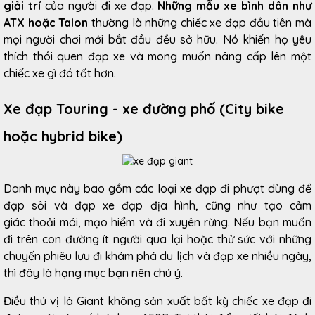
giải trí
của người đi xe đạp.
Những mẫu xe bình dân như
ATX hoặc Talon
thường là những chiếc xe đạp đầu tiên mà
mọi người chơi mới bắt đầu đều sở hữu. Nó khiến họ yêu
thích thói quen đạp xe và mong muốn nâng cấp lên một
chiếc xe gì đó tốt hơn.
Xe đạp Touring - xe đường phố (City bike
hoặc hybrid bike)
Danh mục này bao gồm các loại xe đạp đi phượt dùng để
đạp sỏi và đạp xe đạp địa hình, cũng như tạo cảm
giác thoải mái, mạo hiểm và đi xuyên rừng. Nếu bạn muốn
đi trên con đường ít người qua lại hoặc thử sức với những
chuyến phiêu lưu đi khám phá du lịch và đạp xe nhiều ngày,
thì đây là hạng mục bạn nên chú ý.
Điều thú vị là Giant không sản xuất bất kỳ chiếc xe đạp đi