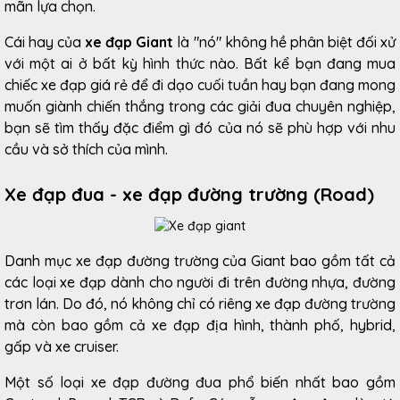
mãn lựa chọn.
Cái hay của
xe đạp Giant
là "nó" không hề phân biệt đối xử
với một ai ở bất kỳ hình thức nào. Bất kể bạn đang mua
chiếc xe đạp giá rẻ để đi dạo cuối tuần hay bạn đang mong
muốn giành chiến thắng trong các giải đua chuyên nghiệp,
bạn sẽ tìm thấy đặc điểm gì đó của nó sẽ phù hợp với nhu
cầu và sở thích của mình.
Xe đạp đua - xe đạp đường trường (Road)
Danh mục xe đạp đường trường của Giant bao gồm tất cả
các loại xe đạp dành cho người đi trên đường nhựa, đường
trơn lán. Do đó, nó không chỉ có riêng xe đạp đường trường
mà còn bao gồm cả xe đạp địa hình, thành phố, hybrid,
gấp và xe cruiser.
Một số loại xe đạp đường đua phổ biến nhất bao gồm