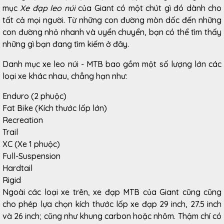
mục
Xe đạp leo núi
của Giant có một chút gì đó dành cho
tất cả mọi người. Từ những con đường mòn dốc đến những
con đường nhỏ nhanh và uyển chuyển, bạn có thể tìm thấy
những gì bạn đang tìm kiếm ở đây.
Danh mục xe leo núi - MTB bao gồm một số lượng lớn các
loại xe khác nhau, chẳng hạn như:
Enduro (2 phuộc)
Fat Bike (Kích thước lốp lớn)
Recreation
Trail
XC (Xe 1 phuộc)
Full-Suspension
Hardtail
Rigid
Ngoài các loại xe trên, xe đạp MTB của Giant cũng cũng
cho phép lựa chọn kích thước lốp xe đạp 29 inch, 27.5 inch
và 26 inch; cũng như khung carbon hoặc nhôm. Thậm chí có