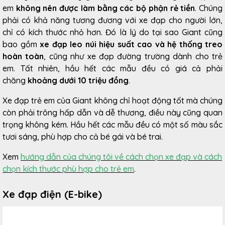
em
không nên được làm bằng các bộ phận rẻ tiền
. Chúng
phải có khả năng tương đương với xe đạp cho người lớn,
chỉ có kích thước nhỏ hơn. Đó là lý do tại sao Giant cũng
bao gồm
xe đạp leo núi hiệu suất cao và hệ thống treo
hoàn toàn
, cũng như xe đạp đường trường dành cho trẻ
em. Tất nhiên, hầu hết các mẫu đều có giá cả phải
chăng
khoảng dưới 10 triệu đồng
.
Xe đạp trẻ em của Giant không chỉ hoạt động tốt mà chúng
còn phải trông hấp dẫn và dễ thương, điều này cũng quan
trọng không kém. Hầu hết các mẫu đều có một số màu sắc
tươi sáng, phù hợp cho cả bé gái và bé trai.
Xem
hướng dẫn của chúng tôi về cách chọn xe đạp và cách
chọn kích thước phù hợp cho trẻ em
.
Xe đạp điện (E-bike)