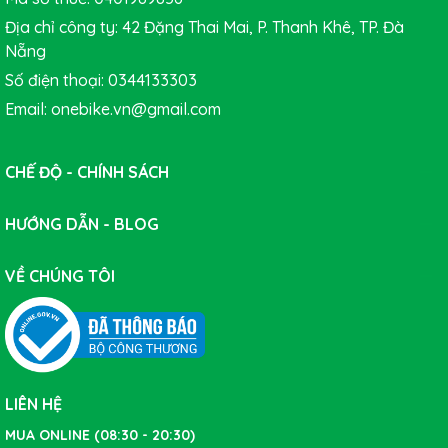
Địa chỉ công ty: 42 Đặng Thai Mai, P. Thanh Khê, TP. Đà
Nẵng
Số điện thoại: 0344133303
Email: onebike.vn@gmail.com
CHẾ ĐỘ - CHÍNH SÁCH
HƯỚNG DẪN - BLOG
VỀ CHÚNG TÔI
LIÊN HỆ
MUA ONLINE (08:30 - 20:30)