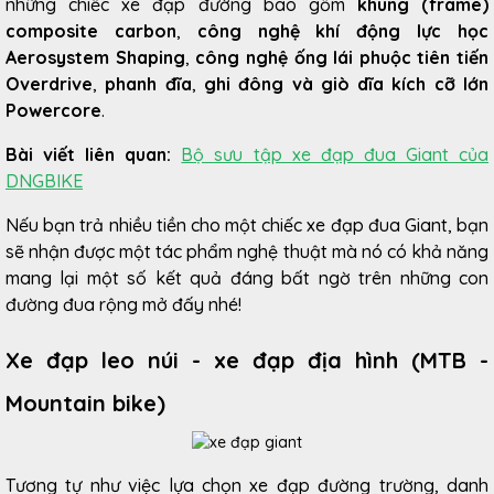
những chiếc xe đạp đường bao gồm
khung (frame)
composite carbon
,
công nghệ khí động lực học
Aerosystem Shaping
,
công nghệ ống lái phuộc tiên tiến
Overdrive
,
phanh đĩa
,
ghi đông và giò dĩa kích cỡ lớn
Powercore
.
Bài viết liên quan:
Bộ sưu tập xe đạp đua Giant của
DNGBIKE
Nếu bạn trả nhiều tiền cho một chiếc xe đạp đua Giant, bạn
sẽ nhận được một tác phẩm nghệ thuật mà nó có khả năng
mang lại một số kết quả đáng bất ngờ trên những con
đường đua rộng mở đấy nhé!
Xe đạp leo núi - xe đạp địa hình (MTB -
Mountain bike)
Tương tự như việc lựa chọn xe đạp đường trường, danh