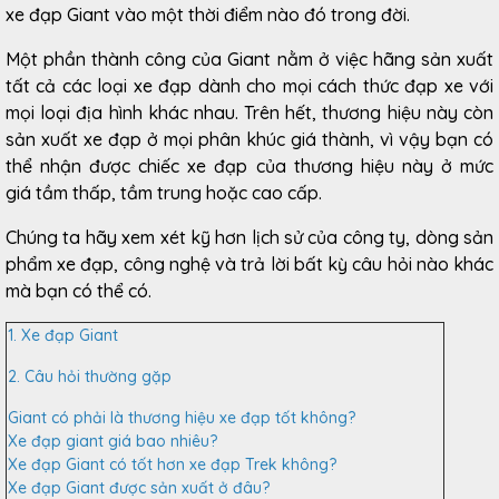
xe đạp Giant vào một thời điểm nào đó trong đời.
Một phần thành công của Giant nằm ở việc hãng sản xuất
tất cả các loại xe đạp dành cho mọi cách thức đạp xe với
mọi loại địa hình khác nhau. Trên hết, thương hiệu này còn
sản xuất xe đạp ở mọi phân khúc giá thành, vì vậy bạn có
thể nhận được chiếc xe đạp của thương hiệu này ở mức
giá tầm thấp, tầm trung hoặc cao cấp.
Chúng ta hãy xem xét kỹ hơn lịch sử của công ty, dòng sản
phẩm xe đạp, công nghệ và trả lời bất kỳ câu hỏi nào khác
mà bạn có thể có.
1. Xe đạp Giant
2. Câu hỏi thường gặp
Giant có phải là thương hiệu xe đạp tốt không?
Xe đạp giant giá bao nhiêu?
Xe đạp Giant có tốt hơn xe đạp Trek không?
Xe đạp Giant được sản xuất ở đâu?