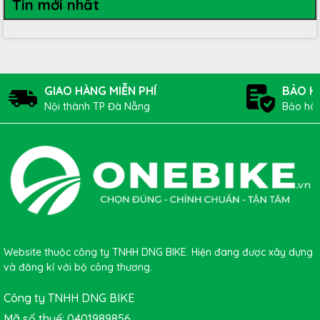
Tin mới nhất
GIAO HÀNG MIỄN PHÍ
BẢO H
Nội thành TP Đà Nẵng
Bảo hàn
Website thuộc công ty TNHH DNG BIKE. Hiện đang được xây dựng
và đăng kí với bộ công thương.
Công ty TNHH DNG BIKE
Mã số thuế: 0401989856