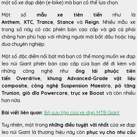
một số xe đạp điện (e-bike) mà bạn có thể lựa chọn.
Một số
mẫu xe tiên tiến
như là
Anthem
,
XTC
,
Trance
,
Stance
và
Reign
. Nhiều mẫu xe
trong số này có các phiên bản cao cấp và giá cả phải
chăng hơn phù hợp với những người mới bắt đầu hoặc tay
đua chuyên nghiệp.
Một số đặc điểm nổi bật mà bạn có thể mong muốn xe đạp
leo núi Giant phiên bản cao cấp của bạn để đi kèm với
những công nghệ như
ống lái phuộc tiên
tiến Overdrive
,
khung Advanced-Grade vật liệu
composite
,
công nghệ Suspension Maestro
,
pô tăng
Trunion
,
giò dĩa Powercore
,
trục xe Boost
và còn nhiều
hơn nữa.
Bài viết liên quan:
Bộ sưu tập của xe đạp MTB Giant
Tuy nhiên, một trong
những điều tuyệt vời nhất
của xe đạp
leo núi Giant là thương hiệu này còn
phục vụ cho nhu cầu