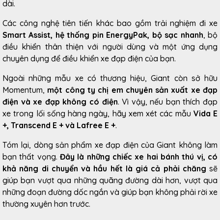
dài.
Các công nghệ tiên tiến khác bao gồm trải nghiệm đi xe
Smart Assist,
hệ thống pin EnergyPak, bộ sạc nhanh
, bộ
điều khiển thân thiện với người dùng và một ứng dụng
chuyên dụng để điều khiển xe đạp điện của bạn.
Ngoài những mẫu xe có thương hiệu, Giant còn sở hữu
Momentum,
một công ty chị em chuyên sản xuất xe đạp
điện và xe đạp không có điện
. Vì vậy, nếu bạn thích đạp
xe trong lối sống hàng ngày, hãy xem xét các mẫu
Vida E
+, Transcend E + và Lafree E +
.
Tóm lại, dòng sản phẩm xe đạp điện của Giant không làm
bạn thất vọng.
Đây là những chiếc xe hai bánh thú vị, có
khả năng di chuyển và hầu hết là giá cả phải chăng
sẽ
giúp bạn vượt qua những quãng đường dài hơn, vượt qua
những đoạn đường dốc ngắn và giúp bạn không phải rời xe
thường xuyên hơn trước.