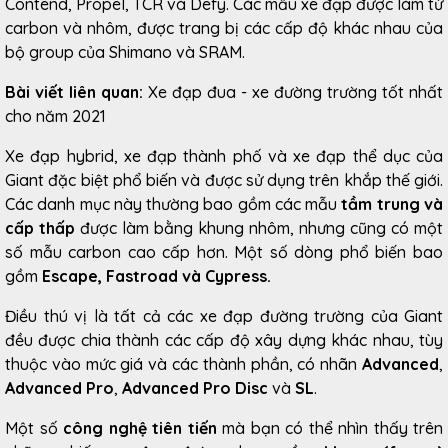
Contend, Propel, TCR và Defy. Các mẫu xe đạp được làm từ
carbon và nhôm, được trang bị các cấp độ khác nhau của
bộ group của Shimano và SRAM.
Bài viết liên quan:
Xe đạp đua - xe đường trường tốt nhất
cho năm 2021
Xe đạp hybrid, xe đạp thành phố và xe đạp thể dục của
Giant đặc biệt phổ biến và được sử dụng trên khắp thế giới.
Các danh mục này thường bao gồm các mẫu
tầm trung và
cấp thấp
được làm bằng khung nhôm, nhưng cũng có một
số mẫu carbon cao cấp hơn. Một số dòng phổ biến bao
gồm
Escape, Fastroad và Cypress.
Điều thú vị là tất cả các xe đạp đường trường của Giant
đều được chia thành các cấp độ xây dựng khác nhau, tùy
thuộc vào mức giá và các thành phần, có nhãn
Advanced
,
Advanced Pro
,
Advanced Pro Disc
và
SL
.
Một số
công nghệ tiên tiến
mà bạn có thể nhìn thấy trên