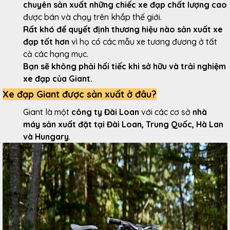
chuyên sản xuất những chiếc xe đạp chất lượng cao
được bán và chạy trên khắp thế giới.
Rất khó để quyết định thương hiệu nào sản xuất xe
đạp tốt hơn
vì họ có các mẫu xe tương đương ở tất
cả các hạng mục.
Bạn sẽ không phải hối tiếc khi sở hữu và trải nghiệm
xe đạp của Giant.
Xe đạp Giant được sản xuất ở đâu?
Giant là một
công ty Đài Loan
với các cơ sở
nhà
máy sản xuất đặt tại Đài Loan, Trung Quốc, Hà Lan
và Hungary
.