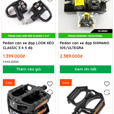
Pedan can xe đạp LOOK KÉO
Pedan can xe đạp SHIMANO
CLASSIC 3 4.5 độ
105/ULTEGRA
1.399.000₫
2.389.000₫
1.440.000₫
Thêm vào giỏ
Xem chi tiết
Sale
Sale