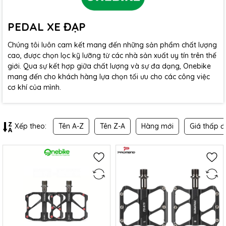
PEDAL XE ĐẠP
Chúng tôi luôn cam kết mang đến những sản phẩm chất lượng
cao, được chọn lọc kỹ lưỡng từ các nhà sản xuất uy tín trên thế
giới. Qua sự kết hợp giữa chất lượng và sự đa dạng, Onebike
mang đến cho khách hàng lựa chọn tối ưu cho các công việc
cơ khí của mình.
Tên A-Z
Tên Z-A
Hàng mới
Giá thấp đ
Xếp theo: