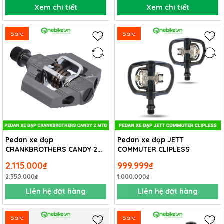
Xem chi tiết
Xem chi tiết
Sale
Sale
Pedan xe đạp
Pedan xe đạp JETT
CRANKBROTHERS CANDY 2
COMMUTER CLIPLESS
MTB
2.115.000₫
999.999₫
2.350.000₫
1.000.000₫
Liên hệ đặt hàng
Liên hệ đặt hàng
Sale
Sale