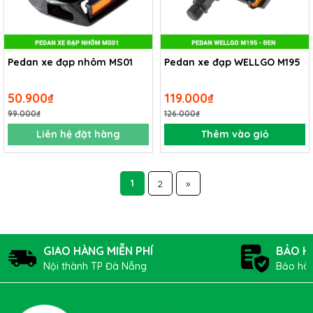
Pedan xe đạp nhôm MS01
Pedan xe đạp WELLGO M195
50.900₫
119.000₫
99.000₫
126.000₫
Liên hệ đặt hàng
Thêm vào giỏ
1
2
»
GIAO HÀNG MIỄN PHÍ
BẢO H
Nội thành TP Đà Nẵng
Bảo hàn