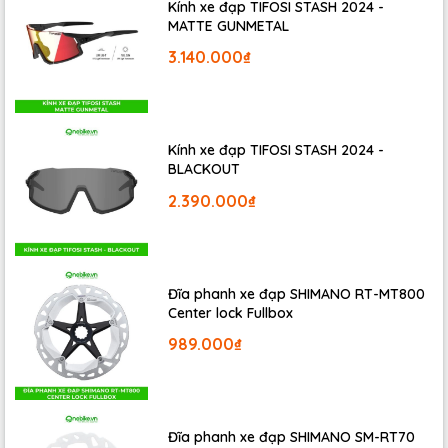
Kính xe đạp TIFOSI STASH 2024 -
MATTE GUNMETAL
3.140.000₫
Kính xe đạp TIFOSI STASH 2024 -
Pedan
Eggbeater 2
là dòng pedal can (cá / clipless)
BLACKOUT
cho MTB hiệu năng cao của hãng Crankbrothers, với
2.390.000₫
thiết kế đơn giản, độc đáo và trọng lượng nhẹ, phù hơp
cho các thể loại XC, Trail, Cyclocross, Gravel.
Đĩa phanh xe đạp SHIMANO RT-MT800
Center lock Fullbox
989.000₫
Đĩa phanh xe đạp SHIMANO SM-RT70