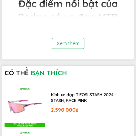
Đặc điểm nổi bật của
Pedan cá xe đạp MTB
CRANKBROTHERS-
EGGBEATER 2
Xem thêm
CÓ THỂ
BẠN THÍCH
Kính xe đạp TIFOSI STASH 2024 -
STASH, RACE PINK
2.590.000₫