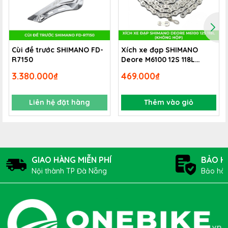
Cùi đề trước SHIMANO FD-
Xích xe đạp SHIMANO
R7150
Deore M6100 12S 118L
(không hộp)
3.380.000₫
469.000₫
Liên hệ đặt hàng
Thêm vào giỏ
GIAO HÀNG MIỄN PHÍ
BẢO H
Pedan
có thể điều chỉnh được góc độ ra vô can
Nội thành TP Đà Nẵng
Bảo hàn