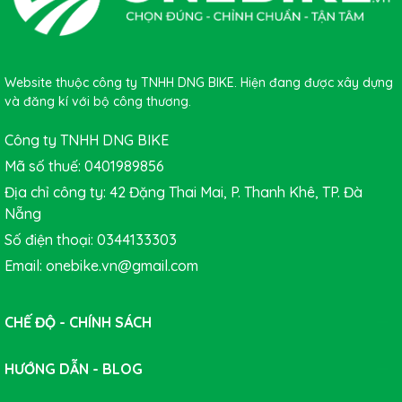
Website thuộc công ty TNHH DNG BIKE. Hiện đang được xây dựng
và đăng kí với bộ công thương.
Công ty TNHH DNG BIKE
Mã số thuế: 0401989856
Địa chỉ công ty: 42 Đặng Thai Mai, P. Thanh Khê, TP. Đà
Nẵng
Số điện thoại: 0344133303
Email: onebike.vn@gmail.com
CHẾ ĐỘ - CHÍNH SÁCH
Pedan cá xe đạp MTB CRANKBROTHERS-EGGBEATER
2
sử dụng vật liệu cao cấp như bạc đạn Enduro, trục lót
Igus
HƯỚNG DẪN - BLOG