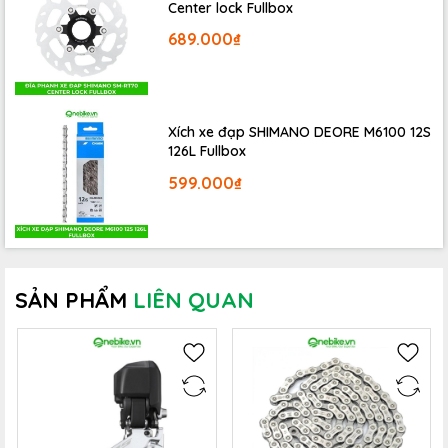
Center lock Fullbox
689.000₫
Xích xe đạp SHIMANO DEORE M6100 12S
126L Fullbox
599.000₫
Pedan cá xe đạp MTB CRANKBROTHERS-EGGBEATER
2
được thiết kế để ra vào can từ 4 phía - với khả năng
SẢN PHẨM
LIÊN QUAN
thoát bùn đất cực kì hiệu quả.