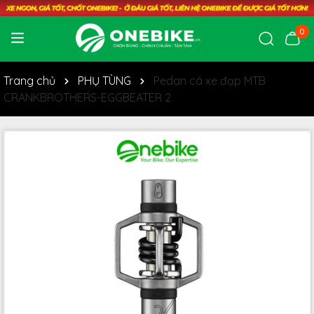
0
Trang chủ
PHỤ TÙNG
Pedan cá xe đạp MTB
CRANKBROTHERS-EGGBEATER 2