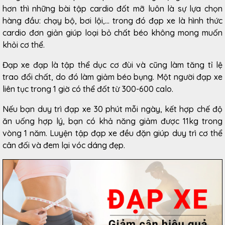
hơn thì những bài tập cardio đốt mỡ luôn là sự lựa chọn
hàng đầu: chạy bộ, bơi lội,... trong đó đạp xe là hình thức
cardio đơn giản giúp loại bỏ chất béo không mong muốn
khỏi cơ thể.
Đạp xe đạp là tập thể dục cơ đùi và cũng làm tăng tỉ lệ
trao đổi chất, do đó làm giảm béo bụng. Một người đạp xe
liên tục trong 1 giờ có thể đốt từ 300-600 calo.
Nếu bạn duy trì đạp xe 30 phút mỗi ngày, kết hợp chế độ
ăn uống hợp lý, bạn có khả năng giảm được 11kg trong
vòng 1 năm. Luyện tập đạp xe đều đặn giúp duy trì cơ thể
cân đối và đem lại vóc dáng đẹp.