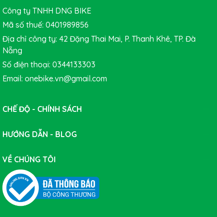
Công ty TNHH DNG BIKE
Mã số thuế: 0401989856
Địa chỉ công ty: 42 Đặng Thai Mai, P. Thanh Khê, TP. Đà
Nẵng
Số điện thoại: 0344133303
Email: onebike.vn@gmail.com
CHẾ ĐỘ - CHÍNH SÁCH
HƯỚNG DẪN - BLOG
VỀ CHÚNG TÔI