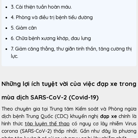
3. Cải thiện tuần hoàn máu.
4. Phòng và điều trị bệnh tiểu đường
5. Giảm cân
6. Chữa bệnh xương khớp, đau lưng
7. Giảm căng thẳng, thư giãn tinh thần, tăng cường thị
lực.
Những lợi ích tuyệt vời của việc đạp xe trong
mùa dịch SARS-CoV-2 (Covid-19)
Theo chuyên gia tại Trung tâm Kiểm soát và Phòng ngừa
dịch bệnh Trung Quốc (CDC) khuyến nghị
đạp xe
chính là
hình thức
tập luyện thể thao
có nguy cơ lây nhiễm Virus
corona (
SARS-CoV-2
) thấp nhất. Gần như đây là phương