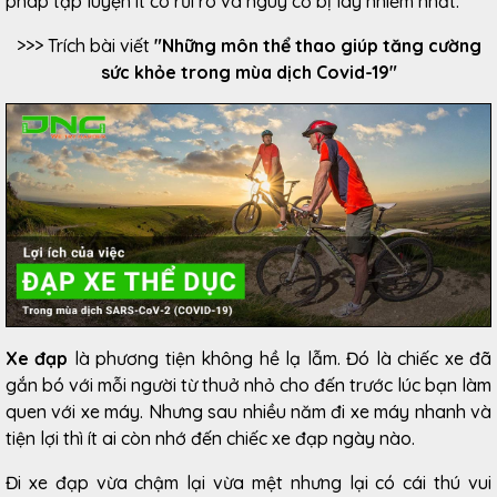
pháp tập luyện ít có rủi ro và nguy cơ bị lây nhiễm nhất.
>>> Trích bài viết
"
Những môn thể thao giúp tăng cường
sức khỏe trong mùa dịch Covid-19
"
Xe đạp
là phương tiện không hề lạ lẫm. Đó là chiếc xe đã
gắn bó với mỗi người từ thuở nhỏ cho đến trước lúc bạn làm
quen với xe máy. Nhưng sau nhiều năm đi xe máy nhanh và
tiện lợi thì ít ai còn nhớ đến chiếc xe đạp ngày nào.
Đi xe đạp vừa chậm lại vừa mệt nhưng lại có cái thú vui