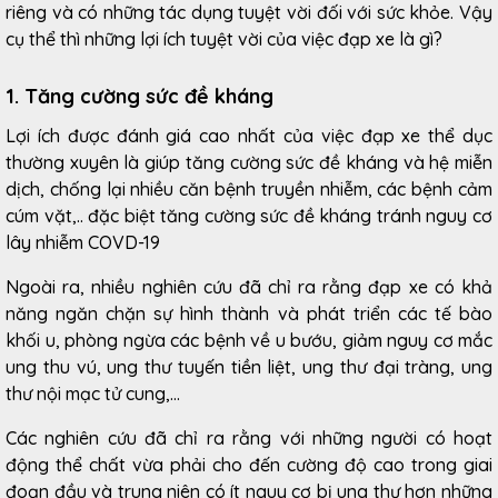
riêng và có những tác dụng tuyệt vời đối với sức khỏe. Vậy
cụ thể thì những lợi ích tuyệt vời của việc đạp xe là gì?
1. Tăng cường sức đề kháng
Lợi ích được đánh giá cao nhất của việc đạp xe thể dục
thường xuyên là giúp tăng cường sức đề kháng và hệ miễn
dịch, chống lại nhiều căn bệnh truyền nhiễm, các bệnh cảm
cúm vặt,.. đặc biệt tăng cường sức đề kháng tránh nguy cơ
lây nhiễm COVD-19
Ngoài ra, nhiều nghiên cứu đã chỉ ra rằng đạp xe có khả
năng ngăn chặn sự hình thành và phát triển các tế bào
khối u, phòng ngừa các bệnh về u bướu, giảm nguy cơ mắc
ung thu vú, ung thư tuyến tiền liệt, ung thư đại tràng, ung
thư nội mạc tử cung,...
Các nghiên cứu đã chỉ ra rằng với những người có hoạt
động thể chất vừa phải cho đến cường độ cao trong giai
đoạn đầu và trung niên có ít nguy cơ bị ung thư hơn những