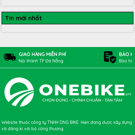
Tin mới nhất
GIAO HÀNG MIỄN PHÍ
BẢO H
Nội thành TP Đà Nẵng
Bảo hàn
Website thuộc công ty TNHH DNG BIKE. Hiện đang được xây dựng
và đăng kí với bộ công thương.