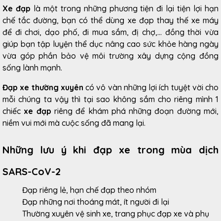
Xe đạp
là một trong những phương tiện đi lại tiện lợi hạn
chế tắc đường, bạn có thể dùng xe đạp thay thế xe máy
để đi chơi, dạo phố, đi mua sắm, đị chợ,... đồng thời vừa
giúp bạn tập luyện thể dục nâng cao sức khỏe hàng ngày
vừa góp phần bảo vệ môi trường xây dựng cộng đồng
sống lành mạnh.
Đạp xe thường xuyên
có vô vàn những lợi ích tuyệt vời cho
mỗi chúng ta vậy thì tại sao không sắm cho riêng mình 1
chiếc
xe đạp
riêng để khám phá những đoạn đường mới,
niềm vui mới mà cuộc sống đã mang lại.
Những lưu ý khi đạp xe trong mùa dịch
SARS-CoV-2
Đạp riêng lẻ, hạn chế đạp theo nhóm
Đạp những nơi thoáng mát, ít người đi lại
Thường xuyên vệ sinh xe, trang phục đạp xe và phụ