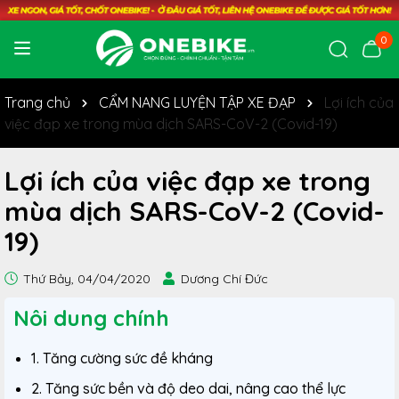
0
Trang chủ
CẨM NANG LUYỆN TẬP XE ĐẠP
Lợi ích của
việc đạp xe trong mùa dịch SARS-CoV-2 (Covid-19)
Lợi ích của việc đạp xe trong
mùa dịch SARS-CoV-2 (Covid-
19)
Thứ Bảy, 04/04/2020
Dương Chí Đức
Nôi dung chính
1. Tăng cường sức đề kháng
2. Tăng sức bền và độ deo dai, nâng cao thể lực