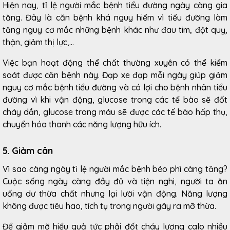
Hiện nay, tỉ lệ người mắc bệnh tiểu đường ngày càng gia
tăng. Đây là căn bệnh khá nguy hiểm vì tiểu đường làm
tăng nguy cơ mắc những bệnh khác như đau tim, đột quỵ,
thận, giảm thị lực,…
Việc bạn hoạt động thể chất thường xuyên có thể kiểm
soát được căn bệnh này. Đạp xe đạp mỗi ngày giúp giảm
nguy cơ mắc bệnh tiểu đường và có lợi cho bệnh nhân tiểu
đường vì khi vận động, glucose trong các tế bào sẽ đốt
cháy dần, glucose trong máu sẽ được các tế bào hấp thụ,
chuyển hóa thanh các năng lượng hữu ích.
5. Giảm cân
Vì sao càng ngày tỉ lệ người mắc bệnh béo phì càng tăng?
Cuộc sống ngày càng đầy đủ và tiện nghi, người ta ăn
uống dư thừa chất nhưng lại lười vận động. Năng lượng
không được tiêu hao, tích tụ trong người gây ra mỡ thừa.
Để giảm mỡ hiểu quả tức phải đốt cháy lượng calo nhiều