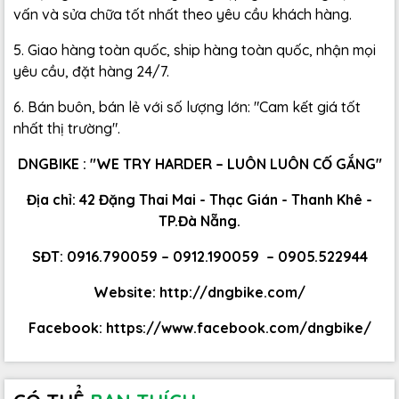
vấn và sửa chữa tốt nhất theo yêu cầu khách hàng.
5. Giao hàng toàn quốc, ship hàng toàn quốc, nhận mọi
yêu cầu, đặt hàng 24/7.
6. Bán buôn, bán lẻ với số lượng lớn: "Cam kết giá tốt
nhất thị trường".
DNGBIKE : "WE TRY HARDER – LUÔN LUÔN CỐ GẮNG"
Địa chỉ: 42 Đặng Thai Mai - Thạc Gián - Thanh Khê -
TP.Đà Nẵng.
SĐT: 0916.790059 – 0912.190059 – 0905.522944
Website:
http://dngbike.com/
Facebook:
https://www.facebook.com/dngbike/