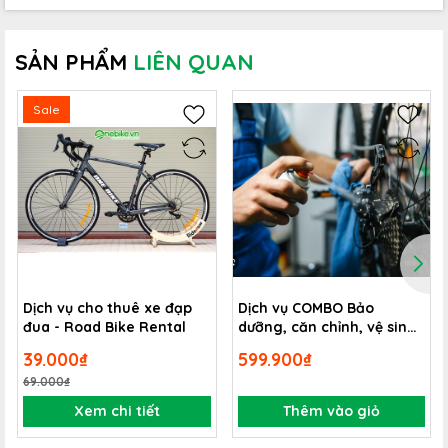
SẢN PHẨM
LIÊN QUAN
Sale
Dịch vụ cho thuê xe đạp
Dịch vụ COMBO Bảo
đua - Road Bike Rental
dưỡng, căn chỉnh, vệ sinh
rỉ sét & làm mới
39.000₫
599.900₫
69.000₫
Xem chi tiết
Thêm vào giỏ