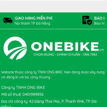
GIAO HÀNG MIỄN PHÍ
BẢO H
Nội thành TP Đà Nẵng
Bảo hàn
Website thuộc công ty TNHH DNG BIKE. Hiện đang được xây dựng
và đăng kí với bộ công thương.
Công ty TNHH DNG BIKE
Mã số thuế: 0401989856
Địa chỉ công ty: 42 Đặng Thai Mai, P. Thanh Khê, TP. Đà