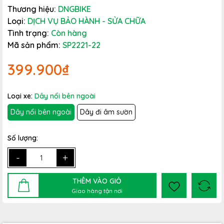
Thương hiệu:
DNGBIKE
Loại:
DỊCH VỤ BẢO HÀNH - SỬA CHỮA
Tình trạng:
Còn hàng
Mã sản phẩm:
SP2221-22
399.900₫
Loại xe:
Dây nổi bên ngoài
Dây nổi bên ngoài
Dây đi âm sườn
Số lượng:
-
+
THÊM VÀO GIỎ
Giao hàng tận nơi