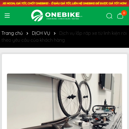
0
Trang chủ
DỊCH VỤ
Dịch vụ lắp ráp xe từ linh kiện rời
theo yêu cầu của khách hàng