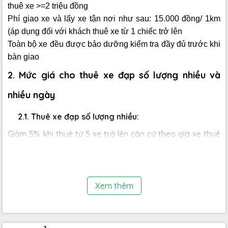
thuê xe >=2 triệu đồng
Phí giao xe và lấy xe tận nơi như sau: 15.000 đồng/ 1km
(áp dụng đối với khách thuê xe từ 1 chiếc trở lên
Toàn bộ xe đều được bảo dưỡng kiểm tra đầy đủ trước khi
bàn giao
2. Mức giá cho thuê xe đạp số lượng nhiều và
nhiều ngày
2.1. Thuê xe đạp số lượng nhiều:
Giảm 5% khi thuê từ 5 xe trở lên căn cứ theo giá xe thuê
của từng loại
Giảm 10% khi thuê từ 10 xe trở lên căn cứ theo giá xe
thuê của từng loại
Giảm 15% khi thuê trên 15 xe căn cứ theo giá xe thuê của
Xem thêm
từng loại.
2.2. Thuê xe đạp theo số ngày