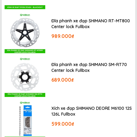
4. Dịch vụ giao/ nhận xe đạp
Phương tiện
Số KM từ CH đến
Số tiền
giao
KH
Đĩa phanh xe đạp SHIMANO RT-MT800
Center lock Fullbox
Giao bằng xe
50.000đ/ một
< 5km
máy
989.000₫
chuyến
( 1 - 2 xe)
50.000 + 10.000/
> 5km
1km
Đĩa phanh xe đạp SHIMANO SM-RT70
150.000đ/ 1 chuyến
< 5km
Center lock Fullbox
689.000₫
150.000 + 30.000/
> 5km
Giao bằng xe
1km
tải
150.000 + 25.000/
>= 30km
( 5 xe trở lên)
1km
Xích xe đạp SHIMANO DEORE M6100 12S
150.000 + 20.000/
126L Fullbox
>=20km
1km
599.000₫
THE SERVICE OF RENTING SPORTS