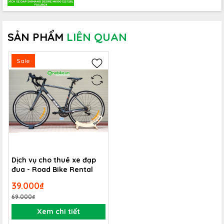
BICYCLES IN DA NANG
To meet the demand for bicycle rental in Da Nang,
SẢN PHẨM
LIÊN QUAN
ONEBIKE
bicycle store system is offering sports bicycle
rental service in Da Nang with various types of sports
Sale
bicycles that have been trusted by customers for many
years. The rental bicycles offered by
ONEBIKE
are
regularly maintained before being delivered to
customers for use.
1. The price of sports bicycle rental service at
ONEBIKE
Dịch vụ cho thuê xe đạp
Bicycle rentals
Rental price
Quantity
đua - Road Bike Rental
39.000₫
150.000đ/ngày
TRINX TEMPO 2.0 Bike
1
69.000₫
GIANT RINCON 1
150.000 VND
Xem chi tiết
19
Mountain Bike
per day