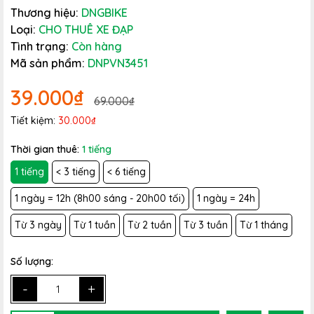
Thương hiệu:
DNGBIKE
Loại:
CHO THUÊ XE ĐẠP
Tình trạng:
Còn hàng
Mã sản phẩm:
DNPVN3451
39.000₫
69.000₫
Tiết kiệm:
30.000₫
Thời gian thuê:
1 tiếng
1 tiếng
< 3 tiếng
< 6 tiếng
1 ngày = 12h (8h00 sáng - 20h00 tối)
1 ngày = 24h
Từ 3 ngày
Từ 1 tuần
Từ 2 tuần
Từ 3 tuần
Từ 1 tháng
Số lượng:
-
+