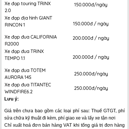
Xe đạp touring TRINX
150.000đ/ngày
2.0
Xe đạp địa hình GIANT
150.000đ / ngày
RINCON 1
Xe đạp đua CALIFORNIA
200.000đ / ngày
R2000
Xe đạp đua TRINX
200.000đ / ngày
TEMPO 1.1
Xe đạp đua TOTEM
250.000đ/ngày
AURORA 14S
Xe đạp đua TITANTEC
250.000đ/ngày
WINDFIRE6.2
Lưu ý:
Giá trên chưa bao gồm các loại phí sau: Thuế GTGT, phí
sửa chữa kỹ thuật đi kèm, phí giao xe và lấy xe tận nơi
Chỉ xuất hoá đơn bán hàng VAT khi tổng giá trị đơn hàng