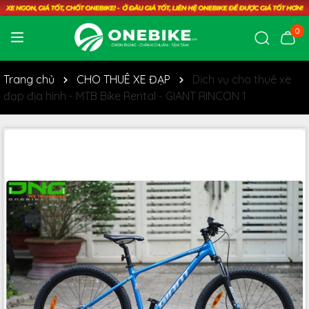
0
Trang chủ
CHO THUÊ XE ĐẠP
Dịch vụ cho thuê xe
đạp địa hình - MTB Bike Rental - GIANT RINCON 1