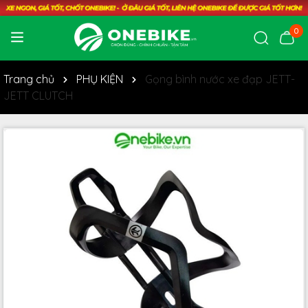
0
Trang chủ
PHỤ KIỆN
Gọng bình nước xe đạp JETT-
JETT CLUTCH