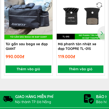
Túi gắn sau baga xe đạp
Má phanh tản nhiệt xe
GIANT
đạp TOOPRE TL-01S
990.000₫
119.000₫
Thêm vào giỏ
Thêm vào giỏ
GIAO HÀNG MIỄN PHÍ
BẢO H
Nội thành TP Đà Nẵng
Bảo hàn