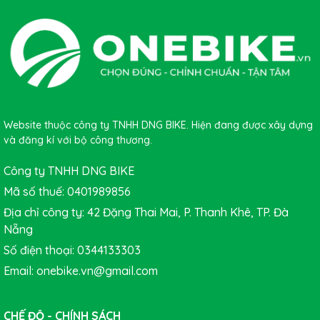
Website thuộc công ty TNHH DNG BIKE. Hiện đang được xây dựng
và đăng kí với bộ công thương.
Công ty TNHH DNG BIKE
Mã số thuế: 0401989856
Địa chỉ công ty: 42 Đặng Thai Mai, P. Thanh Khê, TP. Đà
Nẵng
Số điện thoại: 0344133303
Email: onebike.vn@gmail.com
CHẾ ĐỘ - CHÍNH SÁCH