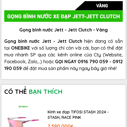
Gọng bình nước Jett - Jett Clutch - Vàng
Gọng bình nước Jett - Jett Clutch
hiện đang có sẵn
tại
ONEBIKE
với số lượng chỉ còn vài cái, bạn có thể đặt
mua nhanh SP qua các kênh online của Cty (Website,
Facebook, Zalo,..) hoặc
GỌI NGAY 0916 790 059 - 0912
190 059
để đặt mua sản phẩm này ngay bây giờ nhé!
CÓ THỂ
BẠN THÍCH
Kính xe đạp TIFOSI STASH 2024 -
STASH, RACE PINK
2.590.000₫