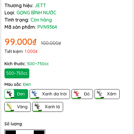
Thương hiệu:
JETT
Loại:
GỌNG BÌNH NƯỚC
Tình trạng:
Còn hàng
Mã sản phẩm:
PVN9364
99.000₫
100.000₫
Tiết kiệm:
1.000₫
Kích thước:
500~750cc
500~750cc
Màu sắc:
Đen
Đen
Xanh da trời
Đỏ
Xám
Vàng
Xanh lá
Số lượng: