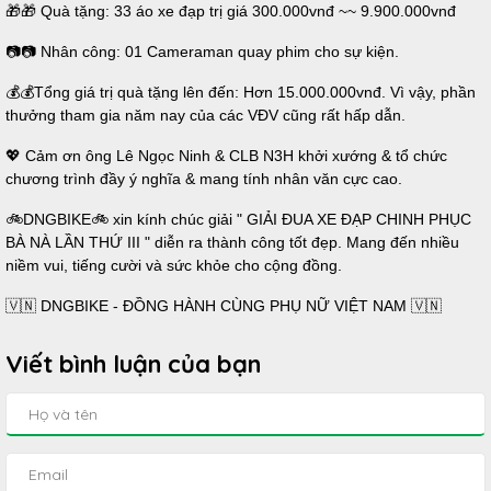
🎁🎁 Quà tặng: 33 áo xe đạp trị giá 300.000vnđ ~~ 9.900.000vnđ
📷📷 Nhân công: 01 Cameraman quay phim cho sự kiện.
💰💰Tổng giá trị quà tặng lên đến: Hơn 15.000.000vnđ. Vì vậy, phần
thưởng tham gia năm nay của các VĐV cũng rất hấp dẫn.
💖 Cảm ơn ông Lê Ngọc Ninh & CLB N3H khởi xướng & tổ chức
chương trình đầy ý nghĩa & mang tính nhân văn cực cao.
🚲DNGBIKE🚲 xin kính chúc giải " GIẢI ĐUA XE ĐẠP CHINH PHỤC
BÀ NÀ LẦN THỨ III " diễn ra thành công tốt đẹp. Mang đến nhiều
niềm vui, tiếng cười và sức khỏe cho cộng đồng.
🇻🇳 DNGBIKE - ĐỒNG HÀNH CÙNG PHỤ NỮ VIỆT NAM 🇻🇳
Viết bình luận của bạn