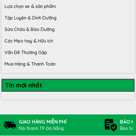
Lựa chọn xe & sản phẩm
Tập Luyện & Dinh Dưỡng
Sửa Chữa & Bảo Dưỡng
Các Mẹo hay & Hữu ích
Vấn Đề Thường Gặp
Mua Hàng & Thanh Toán
Tin mới nhất
GIAO HÀNG MIỄN PHÍ
BẢO H
Nội thành TP Đà Nẵng
Bảo hàn