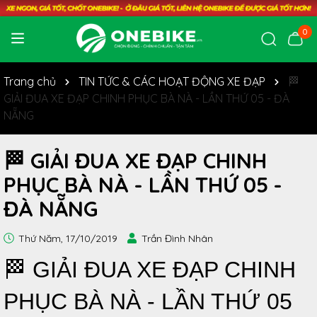
0
Trang chủ
TIN TỨC & CÁC HOẠT ĐỘNG XE ĐẠP
🏁
GIẢI ĐUA XE ĐẠP CHINH PHỤC BÀ NÀ - LẦN THỨ 05 - ĐÀ
NẴNG
🏁 GIẢI ĐUA XE ĐẠP CHINH
PHỤC BÀ NÀ - LẦN THỨ 05 -
ĐÀ NẴNG
Thứ Năm, 17/10/2019
Trần Đình Nhân
🏁 GIẢI ĐUA XE ĐẠP CHINH
PHỤC BÀ NÀ - LẦN THỨ 05