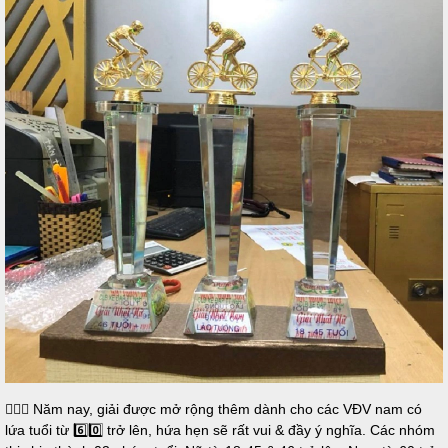
🚴🏻‍♂️ Năm nay, giải được mở rộng thêm dành cho các VĐV nam có
lứa tuổi từ 6️⃣0️⃣ trở lên, hứa hẹn sẽ rất vui & đầy ý nghĩa. Các nhóm