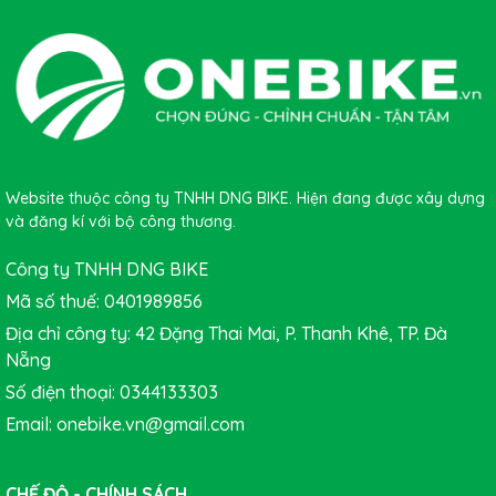
Website thuộc công ty TNHH DNG BIKE. Hiện đang được xây dựng
và đăng kí với bộ công thương.
Công ty TNHH DNG BIKE
Mã số thuế: 0401989856
Địa chỉ công ty: 42 Đặng Thai Mai, P. Thanh Khê, TP. Đà
Nẵng
Số điện thoại: 0344133303
Email: onebike.vn@gmail.com
CHẾ ĐỘ - CHÍNH SÁCH