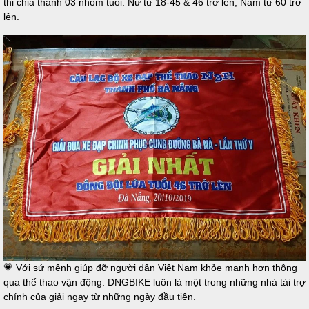
thi chia thành 03 nhóm tuổi: Nữ từ 18-45 & 46 trở lên, Nam từ 60 trở
lên.
💗 Với sứ mệnh giúp đỡ người dân Việt Nam khỏe mạnh hơn thông
qua thể thao vận động. DNGBIKE luôn là một trong những nhà tài trợ
chính của giải ngay từ những ngày đầu tiên.