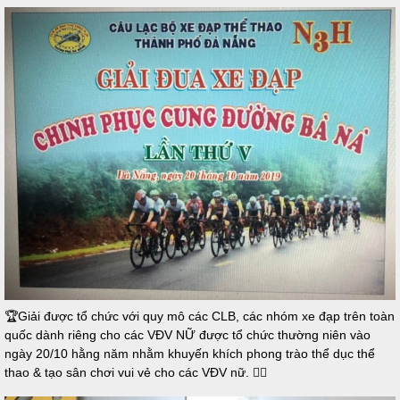
🏆Giải được tổ chức với quy mô các CLB, các nhóm xe đạp trên toàn
quốc dành riêng cho các VĐV NỮ được tổ chức thường niên vào
ngày 20/10 hằng năm nhằm khuyến khích phong trào thể dục thể
thao & tạo sân chơi vui vẻ cho các VĐV nữ. 🚴‍♀️