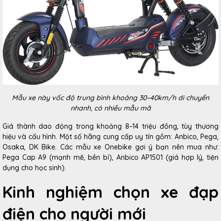
Mẫu xe này vốc độ trung bình khoảng 30–40km/h di chuyển
nhanh, có nhiều mẫu mã
Giá thành dao động trong khoảng 8–14 triệu đồng, tùy thương
hiệu và cấu hình. Một số hãng cung cấp uy tín gồm: Anbico, Pega,
Osaka, DK Bike. Các mẫu xe Onebike gợi ý bạn nên mua như:
Pega Cap A9 (mạnh mẽ, bền bỉ), Anbico AP1501 (giá hợp lý, tiện
dụng cho học sinh).
Kinh nghiệm chọn xe đạp
điện cho người mới