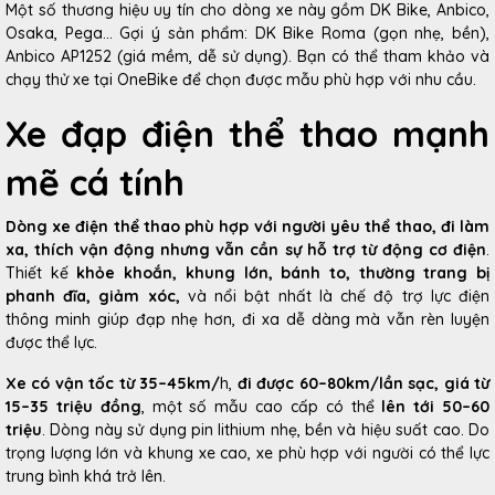
Một số thương hiệu uy tín cho dòng xe này gồm DK Bike, Anbico,
Osaka, Pega... Gợi ý sản phẩm: DK Bike Roma (gọn nhẹ, bền),
Anbico AP1252 (giá mềm, dễ sử dụng). Bạn có thể tham khảo và
chạy thử xe tại OneBike để chọn được mẫu phù hợp với nhu cầu.
Xe đạp điện thể thao mạnh
mẽ cá tính
Dòng xe điện thể thao phù hợp với người yêu thể thao, đi làm
xa, thích vận động nhưng vẫn cần sự hỗ trợ từ động cơ điện
.
Thiết kế
khỏe khoắn, khung lớn, bánh to, thường trang bị
phanh đĩa, giảm xóc,
và nổi bật nhất là chế độ trợ lực điện
thông minh giúp đạp nhẹ hơn, đi xa dễ dàng mà vẫn rèn luyện
được thể lực.
Xe có vận tốc từ 35–45km/
h,
đi được 60–80km/lần sạc, giá từ
15–35 triệu đồng
, một số mẫu cao cấp có thể
lên tới 50–60
triệu
. Dòng này sử dụng pin lithium nhẹ, bền và hiệu suất cao. Do
trọng lượng lớn và khung xe cao, xe phù hợp với người có thể lực
trung bình khá trở lên.