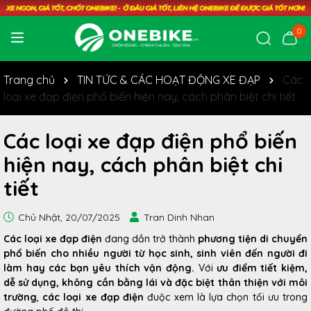
0
Trang chủ
TIN TỨC & CÁC HOẠT ĐỘNG XE ĐẠP
Các
loại xe đạp điện phổ biến hiện nay, cách phân biệt chi tiết
Các loại xe đạp điện phổ biến
hiện nay, cách phân biệt chi
tiết
Chủ Nhật, 20/07/2025
Tran Dinh Nhan
Các loại xe đạp điện
đang dần trở thành
phương tiện di chuyển
phổ biến cho nhiều người từ học sinh, sinh viên đến người đi
làm hay các bạn yêu thích vận động.
Với
ưu điểm tiết kiệm,
dễ sử dụng, không cần bằng lái và đặc biệt thân thiện với môi
trường
,
các loại xe đạp điện
đuộc xem là lựa chọn tối ưu trong