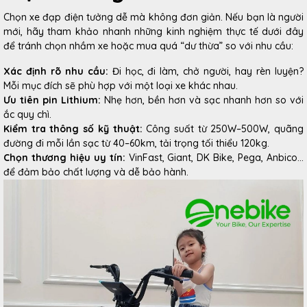
Chọn xe đạp điện tưởng dễ mà không đơn giản. Nếu bạn là người
mới, hãy tham khảo nhanh những kinh nghiệm thực tế dưới đây
để tránh chọn nhầm xe hoặc mua quá “dư thừa” so với nhu cầu:
Xác định rõ nhu cầu:
Đi học, đi làm, chở người, hay rèn luyện?
Mỗi mục đích sẽ phù hợp với một loại xe khác nhau.
Ưu tiên pin Lithium:
Nhẹ hơn, bền hơn và sạc nhanh hơn so với
ắc quy chì.
Kiểm tra thông số kỹ thuật:
Công suất từ 250W–500W, quãng
đường đi mỗi lần sạc từ 40–60km, tải trọng tối thiểu 120kg.
Chọn thương hiệu uy tín:
VinFast, Giant, DK Bike, Pega, Anbico...
để đảm bảo chất lượng và dễ bảo hành.