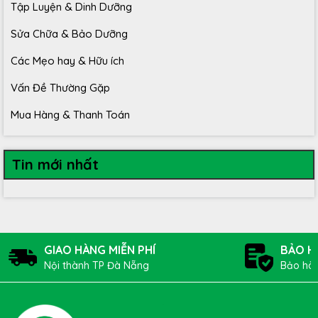
Tập Luyện & Dinh Dưỡng
Sửa Chữa & Bảo Dưỡng
Các Mẹo hay & Hữu ích
Vấn Đề Thường Gặp
Mua Hàng & Thanh Toán
Tin mới nhất
GIAO HÀNG MIỄN PHÍ
BẢO H
Nội thành TP Đà Nẵng
Bảo hàn