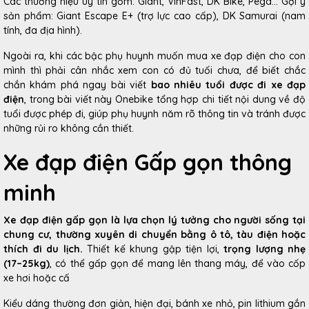
Các thương hiệu uy tín gồm: Giant, VinFast, DK Bike, Pega... Gợi ý
sản phẩm: Giant Escape E+ (trợ lực cao cấp), DK Samurai (nam
tính, đa địa hình).
Ngoài ra, khi các bậc phụ huynh muốn mua xe đạp điện cho con
mình thì phải cân nhắc xem con có đủ tuối chưa, để biết chắc
chắn khám phá ngay bài viết
bao nhiêu tuổi được đi xe đạp
điện
, trong bài viết này Onebike tổng hợp chi tiết nội dung về độ
tuổi được phép đi, giúp phụ huynh năm rõ thông tin và tránh được
những rủi ro không cần thiết.
Xe đạp điện Gấp gọn thông
minh
Xe đạp điện gấp gọn là lựa chọn lý tưởng cho người sống tại
chung cư, thường xuyên di chuyển bằng ô tô, tàu điện hoặc
thích đi du lịch.
Thiết kế khung gập tiện lợi,
trọng lượng nhẹ
(17–25kg)
, có thể gấp gọn để mang lên thang máy, để vào cốp
xe hơi hoặc cấ
Kiểu dáng thường đơn giản, hiện đại, bánh xe nhỏ, pin lithium gắn