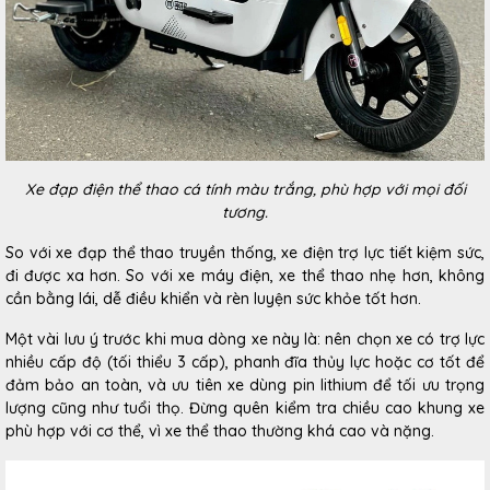
Xe đạp điện thể thao cá tính màu trắng, phù hợp với mọi đối
tương.
So với xe đạp thể thao truyền thống, xe điện trợ lực tiết kiệm sức,
đi được xa hơn. So với xe máy điện, xe thể thao nhẹ hơn, không
cần bằng lái, dễ điều khiển và rèn luyện sức khỏe tốt hơn.
Một vài lưu ý trước khi mua dòng xe này là: nên chọn xe có trợ lực
nhiều cấp độ (tối thiểu 3 cấp), phanh đĩa thủy lực hoặc cơ tốt để
đảm bảo an toàn, và ưu tiên xe dùng pin lithium để tối ưu trọng
lượng cũng như tuổi thọ. Đừng quên kiểm tra chiều cao khung xe
phù hợp với cơ thể, vì xe thể thao thường khá cao và nặng.