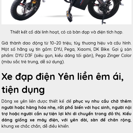
Thiết kết cổ dài linh hoạt, có cả bàn đạp và điện tích hợp.
Giá thành dao động từ 10–20 triệu, tùy thương hiệu và cấu hình.
Một số hãng uy tín gồm: DYU, Pega, Xiaomi, DK Bike. Gợi ý sản
phẩm: DYU D3F (siêu gọn, kiểu dáng tối giản), Pega Zinger Color
(màu sắc trẻ trung, dễ sử dụng).
Xe đạp điện Yên liền êm ái,
tiện dụng
Dòng xe yên liền được thiết kế để
phục vụ nhu cầu chở thêm
người hoặc hàng hóa nhẹ, rất phổ biến với học sinh, người nội
trợ hoặc người cần sự tiện lợi khi di chuyển trong đô thị. Kiểu
dáng giống xe máy điện, với yên dài, sàn để chân rộng
,
khung xe chắc chắn, dễ điều khiển.