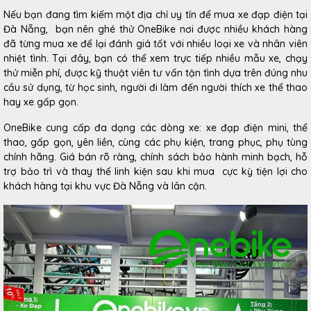
Nếu bạn đang tìm kiếm một địa chỉ uy tín để mua xe đạp điện tại
Đà Nẵng, bạn nên ghé thử OneBike nơi được nhiều khách hàng
đã từng mua xe để lại đánh giá tốt với nhiều loại xe và nhân viên
nhiệt tình. Tại đây, bạn có thể xem trực tiếp nhiều mẫu xe, chạy
thử miễn phí, được kỹ thuật viên tư vấn tận tình dựa trên đúng nhu
cầu sử dụng, từ học sinh, người đi làm đến người thích xe thể thao
hay xe gấp gọn.
OneBike cung cấp đa dạng các dòng xe: xe đạp điện mini, thể
thao, gấp gọn, yên liền, cùng các phụ kiện, trang phục, phụ tùng
chính hãng. Giá bán rõ ràng, chính sách bảo hành minh bạch, hỗ
trợ bảo trì và thay thế linh kiện sau khi mua cực kỳ tiện lợi cho
khách hàng tại khu vực Đà Nẵng và lân cận.