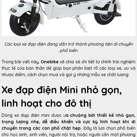
Các loại xe đạp điện đang dần trở thành phương tiện di chuyển
phổ biến
Trong bài viết này,
Onebike
sẽ chia sẻ chi tiết từ chính trải nghiệm
thực tế của bản thân để giúp bạn phân biệt rõ các loại xe, ưu và
nhược điểm, cách chọn mua và gợi ý những mẫu xe chất lượng.
Xe đạp điện Mini nhỏ gọn,
linh hoạt cho đô thị
Dòng
xe đạp
điện mini được ư
a chuộng bởi thiết kế nhỏ gọn,
trọng lượng nhẹ, dễ điều khiển và cực kỳ linh hoạt khi di
chuyển trong các con phố chật hẹp.
Đây là lựa chọn phổ biến
cho học sinh, sinh viên, người nội trợ, hoặc người cần một phương