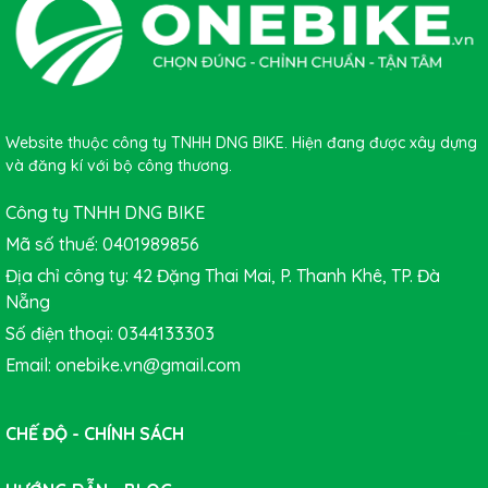
Website thuộc công ty TNHH DNG BIKE. Hiện đang được xây dựng
và đăng kí với bộ công thương.
Công ty TNHH DNG BIKE
Mã số thuế: 0401989856
Địa chỉ công ty: 42 Đặng Thai Mai, P. Thanh Khê, TP. Đà
Nẵng
Số điện thoại: 0344133303
Email: onebike.vn@gmail.com
CHẾ ĐỘ - CHÍNH SÁCH