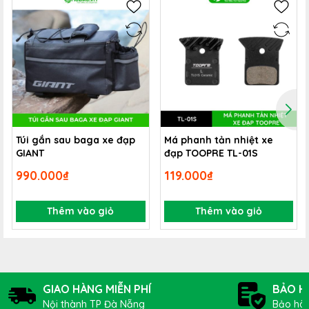
Túi gắn sau baga xe đạp
Má phanh tản nhiệt xe
GIANT
đạp TOOPRE TL-01S
990.000₫
119.000₫
Thêm vào giỏ
Thêm vào giỏ
GIAO HÀNG MIỄN PHÍ
BẢO H
Nội thành TP Đà Nẵng
Bảo hàn