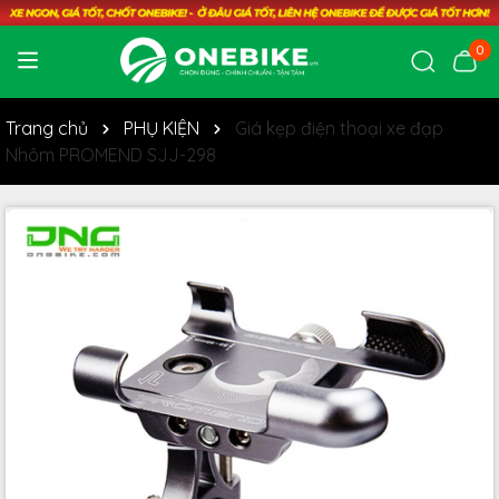
0
Trang chủ
PHỤ KIỆN
Giá kẹp điện thoại xe đạp
Nhôm PROMEND SJJ-298