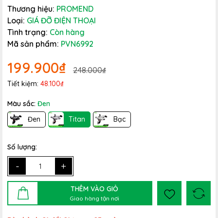
Thương hiệu:
PROMEND
Loại:
GIÁ ĐỠ ĐIỆN THOẠI
Tình trạng:
Còn hàng
Mã sản phẩm:
PVN6992
199.900₫
248.000₫
Tiết kiệm:
48.100₫
Màu sắc:
Đen
Đen
Titan
Bạc
Số lượng:
-
+
THÊM VÀO GIỎ
Giao hàng tận nơi