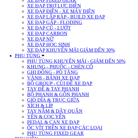
XE ĐẠP FIXED GEAR
XE ĐẠP TRỢ LỰC ĐIỆN
XE ĐẠP ĐIỆN - XE MÁY ĐIỆN
XE ĐẠP LẮP RÁP - BUILD XE ĐẠP
XE ĐẠP GẤP - FLODING
XE ĐẠP CŨ - LƯỚT
XE ĐẠP CARBON
XE ĐẠP NỮ
XE ĐẠP HỌC SINH
XE ĐẠP KHUYẾN MÃI GIẢM ĐẾN 30%
PHỤ TÙNG
PHỤ TÙNG KHUYẾN MÃI - GIẢM ĐẾN 50%
KHUNG - PHUỘC - CHÉN CỔ
GHI ĐÔNG - PÔ TĂNG
VÀNH - BÁNH XE ĐẠP
BỘ GROUP - CÙI ĐỀ XE ĐẠP
TAY ĐỀ & TAY PHANH
BỘ PHANH & GÔN PHANH
GIÒ DĨA & TRỤC GIỮA
XÍCH & LÍP
TAY NẮM & DÂY QUẤN
YÊN & CỌC YÊN
PEDAL & CAN XE ĐẠP
ỐC VÍT TRÊN XE ĐẠP CÁC LOẠI
PHỤ TÙNG FIXED GEAR