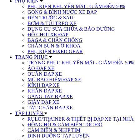
PHỤ KIỆN
PHỤ KIỆN KHUYẾN MÃI - GIẢM ĐẾN 50%
GỌNG & BÌNH NƯỚC XE ĐẠP
ĐÈN TRƯỚC & SAU
BƠM & TÚI TREO XE
DỤNG CỤ SỬA CHỮA & BẢO DƯỠNG
ĐỒ CHƠI XE ĐẠP
BAGA & CHÂN CHỐNG
CHẮN BÙN & Ổ KHÓA
PHỤ KIỆN FIXED GEAR
TRANG PHỤC
TRANG PHỤC KHUYẾN MÃI - GIẢM ĐẾN 50%
ÁO ĐẠP XE
QUẦN ĐẠP XE
MŨ BẢO HIỂM ĐẠP XE
KÍNH ĐẠP XE
KHĂN ĐẠP XE
GĂNG TAY ĐẠP XE
GIÀY ĐẠP XE
TẤT CHÂN ĐẠP XE
TẬP LUYỆN
RULO/TRAINER & THIẾT BỊ ĐẠP XE TẠI NHÀ
ĐỒNG HỒ & CẢM BIẾN TỐC ĐỘ
CẢM BIẾN & NHỊP TIM
DINH DƯỠNG TẬP LUYỆN