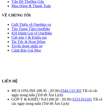
Vấn Đề Thường Gặp
Mua Hàng & Thanh Toán
VỀ CHÚNG TÔI
Giới Thiệu về Onebike.vn
Tìm Trung Tâm OneBike
KH Đánh Giá về OneBike
Gửi góp ý & Khiếu nại
Tin Tức & Hoạt Động
Tuyển dụng nhân sự
Cảnh Báo Giả Mạo
LIÊN HỆ
MUA ONLINE (08:30 - 20:30)
0344.133.303
Tất cả các
ngày trong tuần (Trừ tết Âm Lịch)
GÓP Ý & KHIẾU NẠI (08:30 - 20:30)
0333.011101
Tất cả
các ngày trong tuần (Trừ tết Âm Lịch)