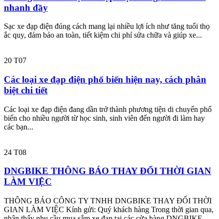
nhanh đầy
Sạc xe đạp điện đúng cách mang lại nhiều lợi ích như tăng tuổi thọ
ắc quy, đảm bảo an toàn, tiết kiệm chi phí sửa chữa và giúp xe...
20
T07
Các loại xe đạp điện phổ biến hiện nay, cách phân
biệt chi tiết
Các loại xe đạp điện đang dần trở thành phương tiện di chuyển phổ
biến cho nhiều người từ học sinh, sinh viên đến người đi làm hay
các bạn...
24
T08
DNGBIKE THÔNG BÁO THAY ĐỔI THỜI GIAN
LÀM VIỆC
THÔNG BÁO CÔNG TY TNHH DNGBIKE THAY ĐỔI THỜI
GIAN LÀM VIỆC Kính gửi: Quý khách hàng Trong thời gian qua,
nhận thấy nhu cầu mua sắm xe đạp tại các cửa hàng DNGBIKE...