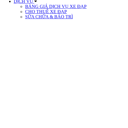
DỊCH VỤ
BẢNG GIÁ DỊCH VỤ XE ĐẠP
CHO THUÊ XE ĐẠP
SỮA CHỮA & BẢO TRÌ