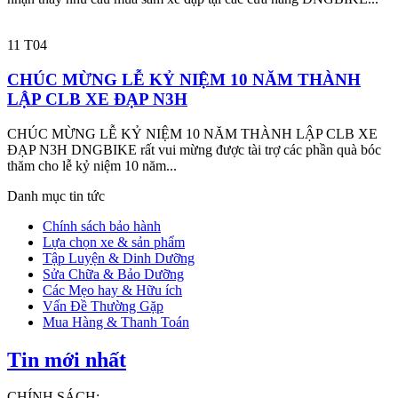
11
T04
CHÚC MỪNG LỄ KỶ NIỆM 10 NĂM THÀNH
LẬP CLB XE ĐẠP N3H
CHÚC MỪNG LỄ KỶ NIỆM 10 NĂM THÀNH LẬP CLB XE
ĐẠP N3H DNGBIKE rất vui mừng được tài trợ các phần quà bóc
thăm cho lễ kỷ niệm 10 năm...
Danh mục tin tức
Chính sách bảo hành
Lựa chọn xe & sản phẩm
Tập Luyện & Dinh Dưỡng
Sửa Chữa & Bảo Dưỡng
Các Mẹo hay & Hữu ích
Vấn Đề Thường Gặp
Mua Hàng & Thanh Toán
Tin mới nhất
CHÍNH SÁCH: