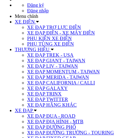
Đăng ký
Đăng nhập
Menu chính
XE ĐIỆN
XE ĐẠP TRỢ LỰC ĐIỆN
XE ĐẠP ĐIỆN - XE MÁY ĐIỆN
PHỤ KIỆN XE ĐIỆN
PHỤ TÙNG XE ĐIỆN
THƯƠNG HIỆU
XE ĐẠP TREK - USA
XE ĐẠP GIANT - TAIWAN
XE ĐẠP LIV - TAIWAN
XE ĐẠP MOMENTUM - TAIWAN
XE ĐẠP MERIDA - TAIWAN
XE ĐẠP CALIFORNIA / CALLI
XE ĐẠP GALAXY
XE ĐẠP TRINX
XE ĐẠP TWITTER
XE ĐẠP HÃNG KHÁC
XE ĐẠP
XE ĐẠP ĐUA - ROAD
XE ĐẠP ĐỊA HÌNH - MTB
XE ĐẠP ĐƯỜNG PHỐ
XE ĐẠP ĐƯỜNG TRƯỜNG - TOURING