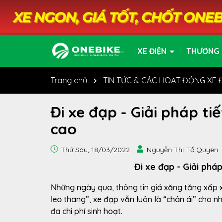
XE ĐIỆN
THƯƠNG 
Trang chủ
TIN TỨC & CÁC HOẠT ĐỘNG XE 
Đi xe đạp - Giải pháp ti
cao
Thứ Sáu, 18/03/2022
Nguyễn Thị Tố Quyên
Đi xe đạp - Giải pháp
Những ngày qua, thông tin giá xăng tăng xấp xỉ
leo thang”, xe đạp vẫn luôn là “chân ái” cho n
đa chi phí sinh hoạt.