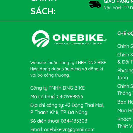
GIAO HÀNG M
Nội thành TP 
SÁCH:
CHẾ ĐỘ
Chính 
Chính 
& Đổi T
Website thuộc công ty TNHH DNG BIKE.
Hiện đang được xây dựng và đăng kí
Phương
với bộ công thương.
Toán
Chính 
Công ty TNHH DNG BIKE
Thông 
Mã số thuế: 0401989856
Bảo Hà
Địa chỉ công ty: 42 Đặng Thai Mai,
Mua Hà
P. Thanh Khê, TP. Đà Nẵng
Khách 
Số điện thoại: 0344133303
Thiết V
Email: onebike.vn@gmail.com