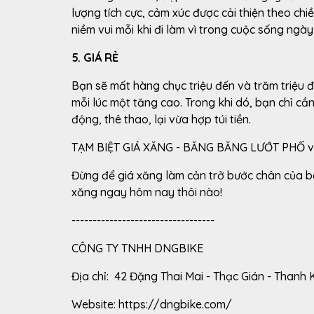
lượng tích cực, cảm xúc được cải thiện theo ch
niềm vui mỗi khi đi làm vì trong cuộc sống ngày
5. GIÁ RẺ
Bạn sẽ mất hàng chục triệu đến và trăm triệu đ
mỗi lúc một tăng cao. Trong khi dó, bạn chỉ cần
động, thê thao, lại vừa hợp túi tiền.
TẠM BIỆT GIÁ XĂNG - BĂNG BĂNG LƯỚT PHỐ với
Đừng để giá xăng làm cản trở bước chân của b
xăng ngay hôm nay thôi nào!
----------------------------------
CÔNG TY TNHH DNGBIKE
Địa chỉ: 42 Đặng Thai Mai - Thạc Gián - Thanh 
Website:
https://dngbike.com/