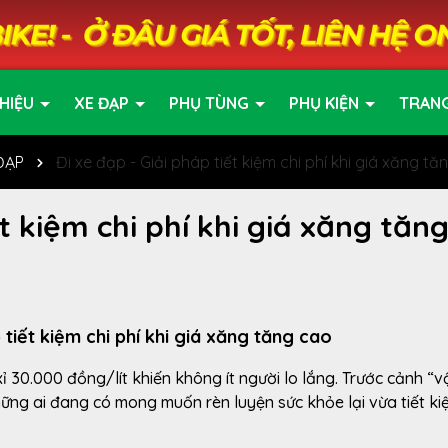
HIỆU
XE ĐẠP
PHỤ TÙNG
PHỤ KIỆN
TRAN
ĐẠP
Đi xe đạp - Giải pháp tiết kiệm chi phí khi giá xăng t
ết kiệm chi phí khi giá xăng tăn
 tiết kiệm chi phí khi giá xăng tăng cao
 30.000 đồng/lít khiến không ít người lo lắng. Trước cảnh “v
hững ai đang có mong muốn rèn luyện sức khỏe lại vừa tiết ki