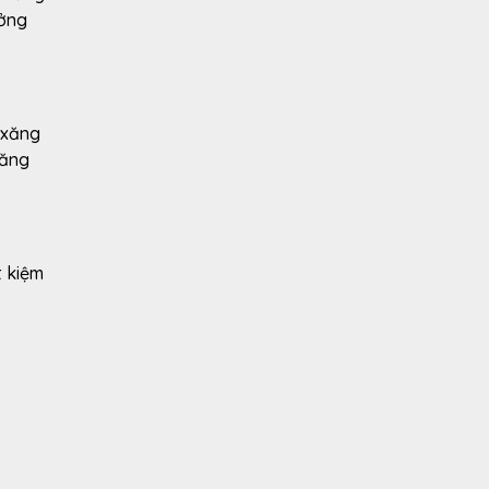
ưởng
 xăng
năng
t kiệm