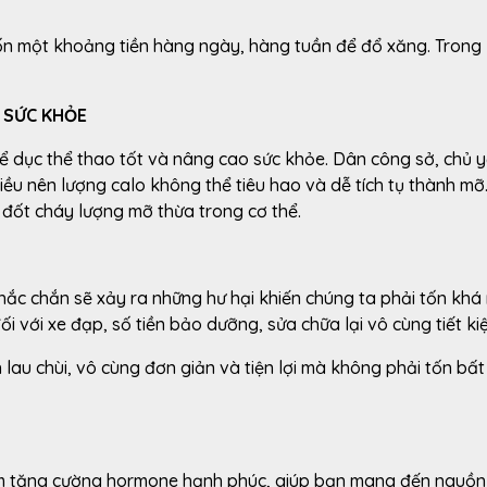
tốn một khoảng tiền hàng ngày, hàng tuần để đổ xăng. Trong k
O SỨC KHỎE
hể dục thể thao tốt và nâng cao sức khỏe. Dân công sở, chủ y
ều nên lượng calo không thể tiêu hao và dễ tích tụ thành mỡ
 đốt cháy lượng mỡ thừa trong cơ thể.
hắc chắn sẽ xảy ra những hư hại khiến chúng ta phải tốn khá
đối với xe đạp, số tiền bảo dưỡng, sửa chữa lại vô cùng tiết k
 lau chùi, vô cùng đơn giản và tiện lợi mà không phải tốn bất
làm tăng cường hormone hạnh phúc, giúp bạn mang đến nguồ