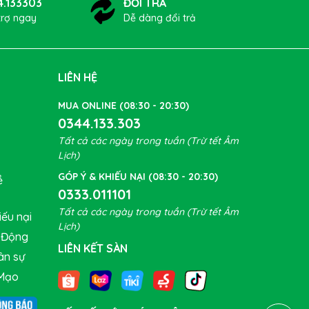
4.133303
ĐỔI TRẢ
trợ ngay
Dễ dàng đổi trả
LIÊN HỆ
MUA ONLINE (08:30 - 20:30)
0344.133.303
Tất cả các ngày trong tuần (Trừ tết Âm
Lịch)
GÓP Ý & KHIẾU NẠI (08:30 - 20:30)
ề
0333.011101
Tất cả các ngày trong tuần (Trừ tết Âm
ếu nại
Lịch)
t Động
LIÊN KẾT SÀN
ân sự
Mạo