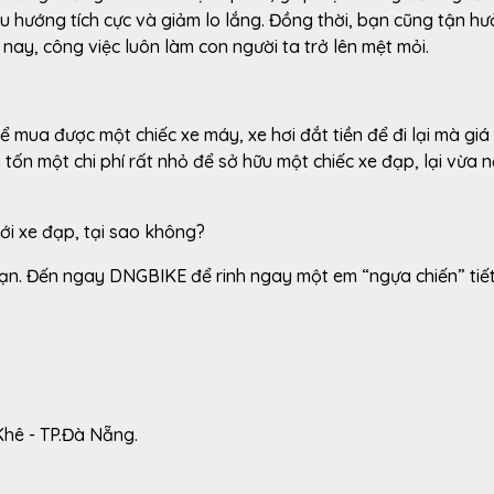
iều hướng tích cực và giảm lo lắng. Đồng thời, bạn cũng tận h
 nay, công việc luôn làm con người ta trở lên mệt mỏi.
ể mua được một chiếc xe máy, xe hơi đắt tiền để đi lại mà giá
 tốn một chi phí rất nhỏ để sở hữu một chiếc xe đạp, lại vừa 
 xe đạp, tại sao không?
ạn. Đến ngay DNGBIKE để rinh ngay một em “ngựa chiến” tiế
Khê - TP.Đà Nẵng.