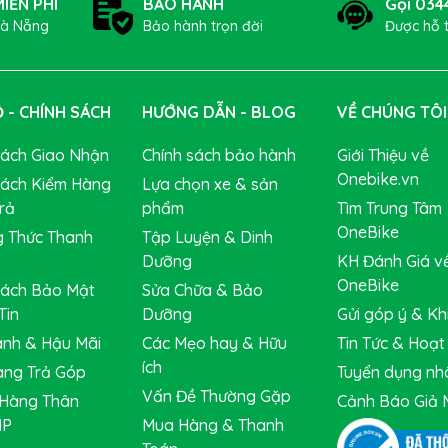
IỄN PHÍ
BẢO HÀNH
Gọi 034
Đà Nẵng
Bảo hành trọn đời
Được hỗ 
 - CHÍNH SÁCH
HƯỚNG DẪN - BLOG
VỀ CHÚNG TÔI
Sách Giao Nhận
Chính sách bảo hành
Giới Thiệu về
Onebike.vn
Sách Kiểm Hàng
Lựa chọn xe & sản
rả
phẩm
Tìm Trung Tâm
OneBike
 Thức Thanh
Tập Luyện & Dinh
Dưỡng
KH Đánh Giá v
OneBike
Sách Bảo Mật
Sửa Chữa & Bảo
Tin
Dưỡng
Gửi góp ý & Khi
nh & Hậu Mãi
Các Mẹo hay & Hữu
Tin Tức & Hoạ
ích
ng Trả Góp
Tuyển dụng nh
Vấn Đề Thường Gặp
Hàng Thân
Cảnh Báo Giả 
IP
Mua Hàng & Thanh