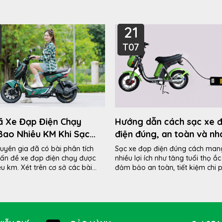
21
T07
ã Xe Đạp Điện Chạy
Hướng dẫn cách sạc xe 
Bao Nhiêu KM Khi Sạc
điện đúng, an toàn và nh
n?
đầy
uyên gia đã có bài phân tích
Sạc xe đạp điện đúng cách mang
vấn đề xe đạp điện chạy được
nhiều lợi ích như tăng tuổi thọ ắc
u km. Xét trên cơ sở các bài
đảm bảo an toàn, tiết kiệm chi p
h và khuyến...
chữa và giúp xe...