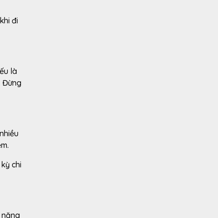
hi đi
ếu là
. Đừng
 nhiều
iệm.
 kỳ chi
n năng