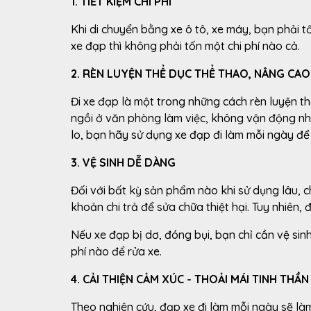
1. TIẾT KIỆM CHI PHÍ
Khi di chuyển bằng xe ô tô, xe máy, bạn phải 
xe đạp thì không phải tốn một chi phí nào cả.
2. RÈN LUYỆN THỂ DỤC THỂ THAO, NÂNG CA
Đi xe đạp là một trong những cách rèn luyện t
ngồi ở văn phòng làm việc, không vận động nhi
lo, bạn hãy sử dụng xe đạp đi làm mỗi ngày để
3. VỆ SINH DỄ DÀNG
Đối với bất kỳ sản phẩm nào khi sử dụng lâu, c
khoản chi trả để sửa chữa thiệt hại. Tuy nhiên, 
Nếu xe đạp bị dơ, đóng bụi, bạn chỉ cần vệ sinh
phí nào để rửa xe.
4. CẢI THIỆN CẢM XÚC - THOẢI MÁI TINH THẦN
Theo nghiên cứu, đạp xe đi làm mỗi ngày sẽ 