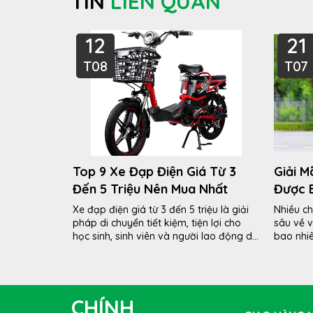
TIN
LIÊN QUAN
12
21
T08
T07
Top 9 Xe Đạp Điện Giá Từ 3
Giải M
Đến 5 Triệu Nên Mua Nhất
Được 
Đầy Pi
Xe đạp điện giá từ 3 đến 5 triệu là giải
Nhiều ch
pháp di chuyển tiết kiệm, tiện lợi cho
sâu về 
học sinh, sinh viên và người lao động di
bao nhiê
chuyển quãng...
phân tíc
CHÍNH