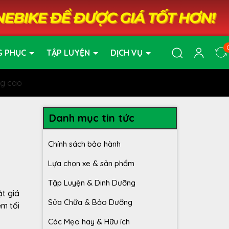
G PHỤC
TẬP LUYỆN
DỊCH VỤ
ăng cao
g
Danh mục tin tức
Chính sách bảo hành
Lựa chọn xe & sản phẩm
Tập Luyện & Dinh Dưỡng
ật giá
Sửa Chữa & Bảo Dưỡng
ệm tối
Các Mẹo hay & Hữu ích