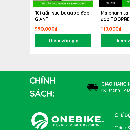
Túi gắn sau baga xe đạp
Má phanh tản
GIANT
đạp TOOPRE
990.000₫
119.000₫
Thêm vào giỏ
Thêm v
CHÍNH
GIAO HÀNG M
Nội thành TP 
SÁCH:
CHẾ ĐỘ
Cảm biến điều chỉnh độ 
Chính 
Một tính năng đáng chú ý của đèn xe đạp ROCKB