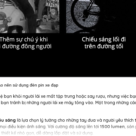
ao nên sử dụng đèn pin xe đạp
ệ bạn khỏi người lái xe mất tập trung hoặc say rượu, nhưng việc bạ
 bạn tránh bị những người lái xe máy tông vào. Một trong những cá
êu sáng
là lựa chọn lý tưởng cho những tay đua và người yêu thích 
 mọi điều kiện ánh sáng. Với cường độ sáng lên tới
1500 lumen
, sản
hiết kế nhỏ gọn, dễ dàng lắp đặt và sử dụng.