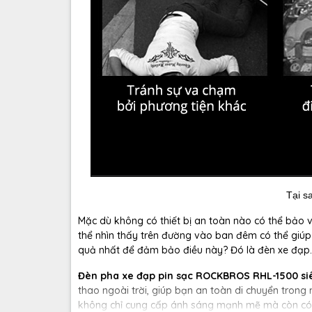
Tại s
Mặc dù không có thiết bị an toàn nào có thể bảo v
thể nhìn thấy trên đường vào ban đêm có thể giúp
quả nhất để đảm bảo điều này? Đó là đèn xe đạp.
Đèn pha xe đạp pin sạc ROCKBROS RHL-1500 si
thao ngoài trời, giúp bạn an toàn di chuyển trong
không chỉ cung cấp ánh sáng mạnh mẽ mà còn có t