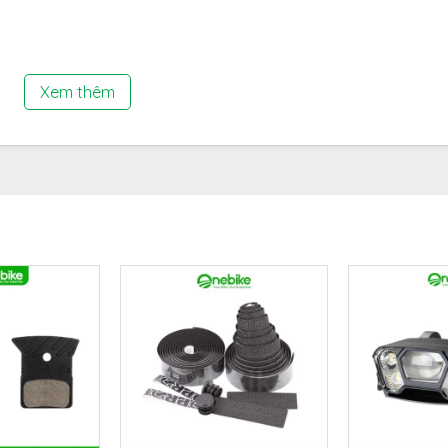
 1500 lumen
ng với cường độ tối đa lên tới
1500 lumen
, giúp bạn dễ dàng quan
Xem thêm
ặc trong điều kiện ánh sáng yếu. Mặc dù có công suất sáng mạnh m
rọng lượng cho xe đạp của bạn.