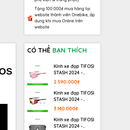
Tặng 100.000₫ mua hàng tại
website thành viên Onebike, áp
dụng khi mua Online trên
website
CÓ THỂ
BẠN THÍCH
Kính xe đạp TIFOSI
ROS
STASH 2024 -
STASH, RACE PINK
2.590.000₫
Kính xe đạp TIFOSI
STASH 2024 -
MATTE GUNMETAL
3.140.000₫
Kính xe đạp TIFOSI
STASH 2024 -