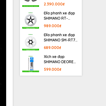
BLACKOUT
2.390.000₫
Đĩa phanh xe đạp
SHIMANO RT-
MT800 Center lock
989.000₫
Fullbox
Đĩa phanh xe đạp
SHIMANO SM-RT70
Center lock Fullbox
689.000₫
Xích xe đạp
SHIMANO DEORE
M6100 12S 126L
599.000₫
Fullbox