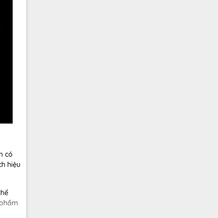
n có
ch hiệu
thể
 phẩm