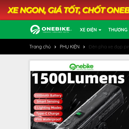
XE ĐIỆN
THƯƠNG 
Trang chủ
PHỤ KIỆN
Đèn pha xe đạp p