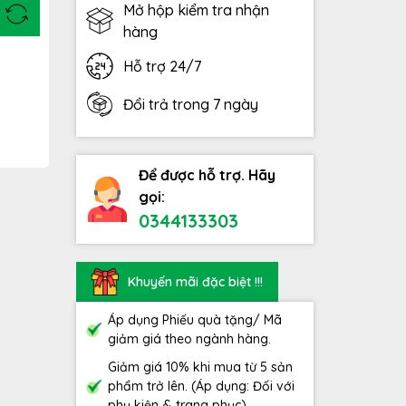
Mở hộp kiểm tra nhận
hàng
Hỗ trợ 24/7
Đổi trả trong 7 ngày
Để được hỗ trợ. Hãy
gọi:
0344133303
Khuyến mãi đặc biệt !!!
Áp dụng Phiếu quà tặng/ Mã
giảm giá theo ngành hàng.
Giảm giá 10% khi mua từ 5 sản
phẩm trở lên. (Áp dụng: Đối với
phụ kiện & trang phục)