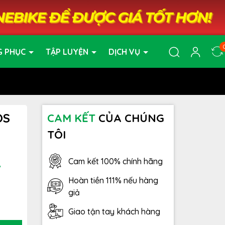
G PHỤC
TẬP LUYỆN
DỊCH VỤ
OS
CAM KẾT
CỦA CHÚNG
TÔI
Cam kết 100% chính hãng
7
Hoàn tiền 111% nếu hàng
giả
Giao tận tay khách hàng