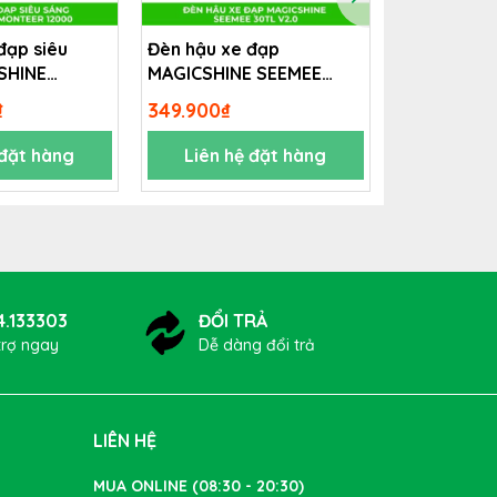
đạp siêu
Đèn hậu xe đạp
Đèn hậu xe
SHINE
MAGICSHINE SEEMEE
MAGICSHIN
2000
30TL V2.0
150TL V2.0
₫
349.900₫
749.900₫
 đặt hàng
Liên hệ đặt hàng
Liên h
4.133303
ĐỔI TRẢ
trợ ngay
Dễ dàng đổi trả
LIÊN HỆ
MUA ONLINE (08:30 - 20:30)
động