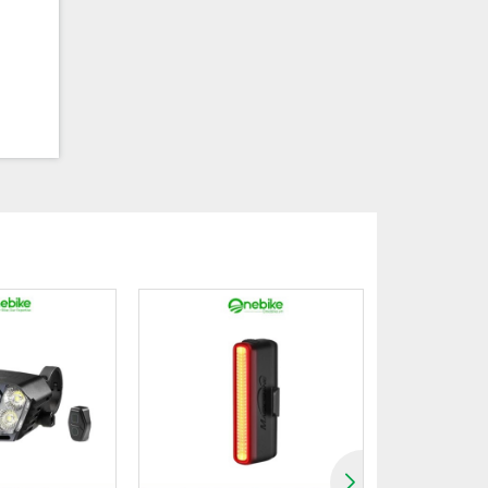
 sát
ẽ, đèn