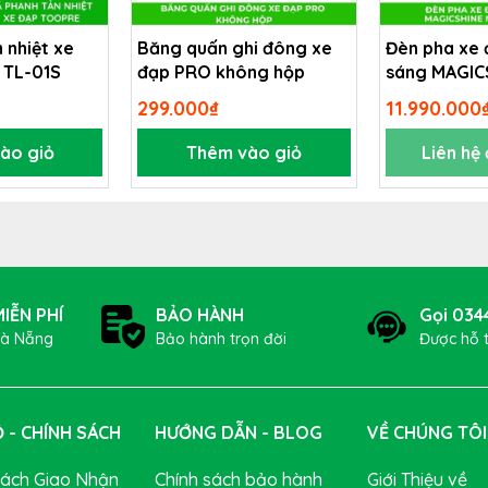
 nhiệt xe
Băng quấn ghi đông xe
Đèn pha xe 
 TL-01S
đạp PRO không hộp
sáng MAGIC
MONTEER 1
299.000₫
11.990.000
ào giỏ
Thêm vào giỏ
Liên hệ
IỄN PHÍ
BẢO HÀNH
Gọi 034
Đà Nẵng
Bảo hành trọn đời
Được hỗ 
 - CHÍNH SÁCH
HƯỚNG DẪN - BLOG
VỀ CHÚNG TÔI
sáng tự động
Sách Giao Nhận
Chính sách bảo hành
Giới Thiệu về
ROS RHL-1500 là
cảm biến tự động điều chỉnh độ sáng
. Đèn sẽ tự 