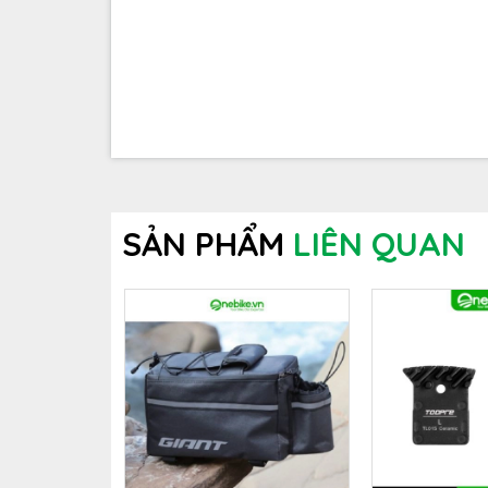
Cường độ sáng mạnh mẽ
ROCKBROS RHL-1500
mang lại ánh sáng cực kỳ sá
mọi địa hình, kể cả khi di chuyển vào ban đêm ho
vẫn được thiết kế nhỏ gọn, không làm tăng thêm t
SẢN PHẨM
LIÊN QUAN