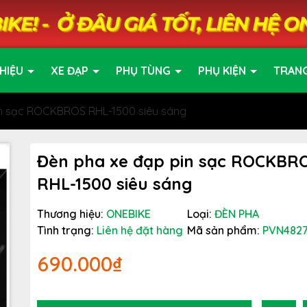
HIỆU
XE ĐẠP
PHỤ TÙNG
PHỤ KIỆN
TRAN
in sạc ROCKBROS RHL-1500 siêu sáng
Đèn pha xe đạp pin sạc ROCKBR
RHL-1500 siêu sáng
Thương hiệu:
ONEBIKE
Loại:
ĐÈN PHA
Tình trạng:
Liên hệ đặt hàng
Mã sản phẩm:
PVN482
690.000₫