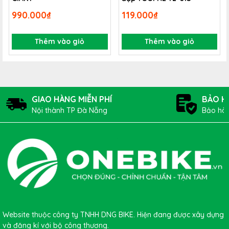
cho bạn, xe đạp và môi trường.
990.000₫
119.000₫
+ Muc-Off Bio Wet Lube là một loại dầu bôi trơn sên xích
xe đạp thích hợp cho các chuyến đi dài trong điều kiện
Thêm vào giỏ
Thêm vào giỏ
thời tiết ẩm ướt hoặc bùn lầy. Công thức tiên tiến với các
thành phần tự nhiên và nguyên liệu tái tạo.
GIAO HÀNG MIỄN PHÍ
BẢO H
Nội thành TP Đà Nẵng
Bảo hàn
Website thuộc công ty TNHH DNG BIKE. Hiện đang được xây dựng
và đăng kí với bộ công thương.
HƯỚNG DẪN SỬ DỤNG: