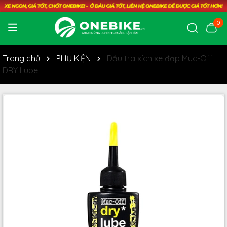
0
Trang chủ
PHỤ KIỆN
Dầu tra xích xe đạp Muc-Off
DRY Lube