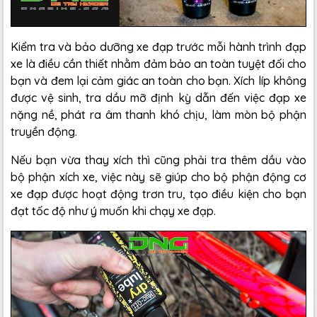
Kiểm tra và bảo dưỡng xe đạp trước mỗi hành trình đạp
xe là điều cần thiết nhằm đảm bảo an toàn tuyệt đối cho
bạn và đem lại cảm giác an toàn cho bạn. Xích líp không
được vệ sinh, tra dầu mỡ định kỳ dẫn đến việc đạp xe
nặng nề, phát ra âm thanh khó chịu, làm mòn bộ phận
truyền động.
Nếu bạn vừa thay xích thì cũng phải tra thêm dầu vào
bộ phận xích xe, việc này sẽ giúp cho bộ phận động cơ
xe đạp được hoạt động trơn tru, tạo điều kiện cho bạn
đạt tốc độ như ý muốn khi chạy xe đạp.