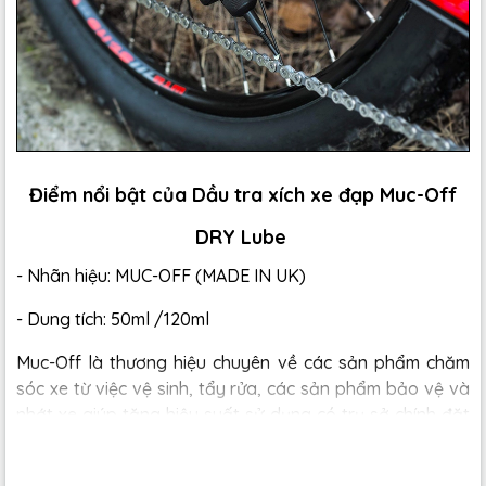
Điểm nổi bật của Dầu tra xích xe đạp Muc-Off
DRY Lube
- Nhãn hiệu: MUC-OFF (MADE IN UK)
- Dung tích: 50ml /120ml
Muc-Off là thương hiệu chuyên về các sản phẩm chăm
sóc xe từ việc vệ sinh, tẩy rửa, các sản phẩm bảo vệ và
nhớt xe giúp tăng hiệu suất sử dụng có trụ sở chính đặt
tại Poole, Anh Quốc. Được thành lập từ 1991 bởi Rex và
Marilyn Trimnell với sản phẩm đầu tiên là bình xịt tấy rửa