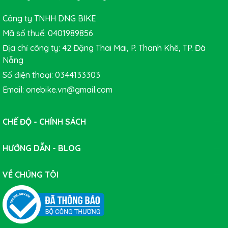
Công ty TNHH DNG BIKE
1. Lau sạch hoàn toàn lớp nhớt cũ trước khi bôi trơn.
Mã số thuế: 0401989856
2. Đảm bảo bộ truyền động được lau khô.
Địa chỉ công ty: 42 Đặng Thai Mai, P. Thanh Khê, TP. Đà
3. Tra một lượng vừa phải Nhớt Xe Đạp Muc-Off Bio Dry
Nẵng
Lube vào mắt sên xích xe, trong khi xoay bàn đạp theo
Số điện thoại: 0344133303
chiều ngược lại.
Email: onebike.vn@gmail.com
4. Lau cẩn thận phần nhớt dư.
CHẾ ĐỘ - CHÍNH SÁCH
HƯỚNG DẪN - BLOG
VỀ CHÚNG TÔI