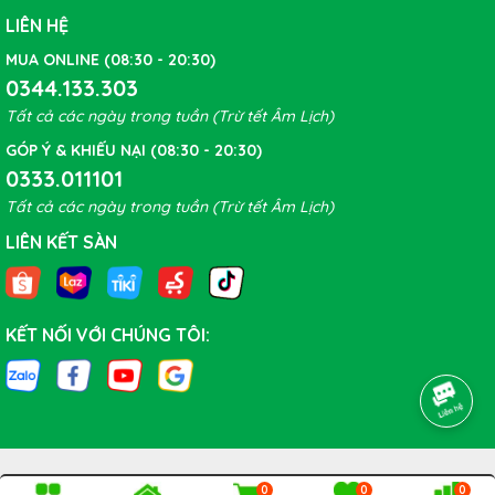
LIÊN HỆ
MUA ONLINE (08:30 - 20:30)
Dầu tra xích xe đạp Muc-Off DRY Lube
hiện đang có
0344.133.303
sẵn tại
ONEBIKE
với số lượng chỉ còn vài cái, bạn có thể
Tất cả các ngày trong tuần (Trừ tết Âm Lịch)
đặt mua nhanh SP qua các kênh online của Cty
GÓP Ý & KHIẾU NẠI (08:30 - 20:30)
(Website, Facebook, Zalo,..) hoặc
GỌI NGAY 0916 790
0333.011101
059 - 0912 190 059 - 0917 892 821
để đặt mua sản
Tất cả các ngày trong tuần (Trừ tết Âm Lịch)
phẩm này ngay bây giờ nhé
LIÊN KẾT SÀN
KẾT NỐI VỚI CHÚNG TÔI:
0
0
0