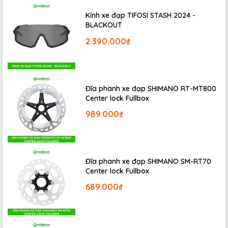
Kính xe đạp TIFOSI STASH 2024 -
BLACKOUT
2.390.000₫
TÍNH NĂNG & LỢI ÍCH KHI SỬ DỤNG
Đĩa phanh xe đạp SHIMANO RT-MT800
Center lock Fullbox
+ Lý tưởng cho MTB, Road & Cyclocross.
989.000₫
+ Công thức với nền sáp tuyệt vời trong điều kiện khô và
bụi.
+ Bảo vệ chống lại các chất gây ô nhiễm.
Đĩa phanh xe đạp SHIMANO SM-RT70
Center lock Fullbox
+ Giúp bộ truyền động trơn tru và hạn chế tiếng động
689.000₫
khi chuyển số.
+ Có thể áp dụng cho sên xe, dây cáp, tay đề và bộ
truyền động.