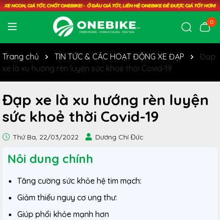
0
Trang chủ
TIN TỨC & CÁC HOẠT ĐỘNG XE ĐẠP
Đạp
xe là xu hướng rèn luyện sức khoẻ thời Covid-19
Đạp xe là xu hướng rèn luyện
sức khoẻ thời Covid-19
Thứ Ba, 22/03/2022
Dương Chí Đức
Nôi dung chính
Tăng cường sức khỏe hệ tim mạch:
Giảm thiểu nguy cơ ung thư:
Giúp phổi khỏe mạnh hơn