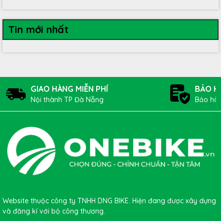
Tin mới nhất
GIAO HÀNG MIỄN PHÍ
BẢO H
Nội thành TP Đà Nẵng
Bảo hàn
Website thuộc công ty TNHH DNG BIKE. Hiện đang được xây dựng
và đăng kí với bộ công thương.