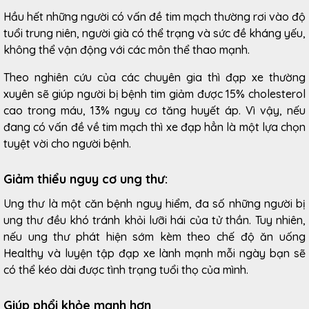
Hầu hết những người có vấn đề tim mạch thường rơi vào độ
tuổi trung niên, người già có thể trạng và sức đề kháng yếu,
không thể vận động với các môn thể thao mạnh.
Theo nghiên cứu của các chuyên gia thì đạp xe thường
xuyên sẽ giúp người bị bệnh tim giảm được 15% cholesterol
cao trong máu, 13% nguy cơ tăng huyết áp. Vì vậy, nếu
đang có vấn đề về tim mạch thì xe đạp hẳn là một lựa chọn
tuyệt vời cho người bệnh.
Giảm thiểu nguy cơ ung thư:
Ung thư là một căn bệnh nguy hiểm, đa số những người bị
ung thư đều khó tránh khỏi lưỡi hái của tử thần. Tuy nhiên,
nếu ung thư phát hiện sớm kèm theo chế độ ăn uống
Healthy và luyện tập đạp xe lành mạnh mỗi ngày bạn sẽ
có thể kéo dài được tình trạng tuổi thọ của mình.
Giúp phổi khỏe mạnh hơn