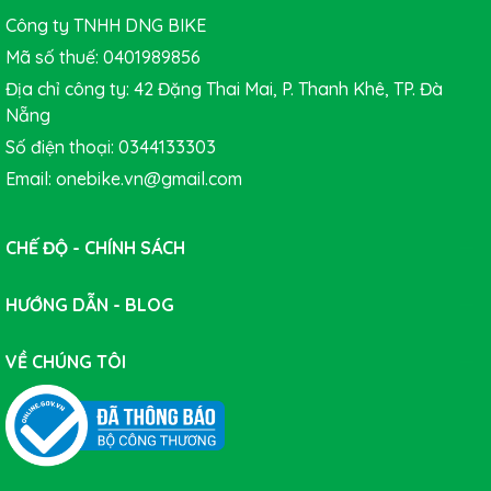
Công ty TNHH DNG BIKE
Mã số thuế: 0401989856
Địa chỉ công ty: 42 Đặng Thai Mai, P. Thanh Khê, TP. Đà
Nẵng
Số điện thoại: 0344133303
Email: onebike.vn@gmail.com
CHẾ ĐỘ - CHÍNH SÁCH
HƯỚNG DẪN - BLOG
VỀ CHÚNG TÔI