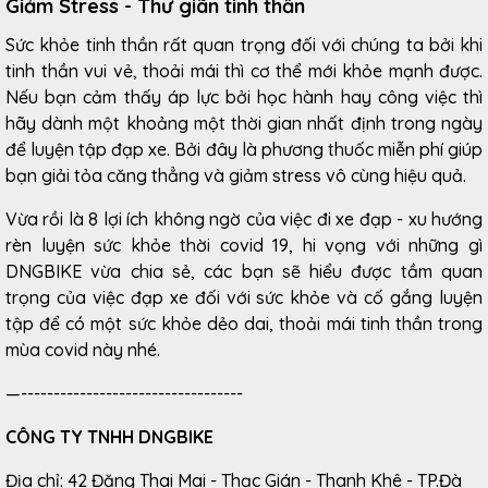
Giảm Stress - Thư giãn tinh thần
Sức khỏe tinh thần rất quan trọng đối với chúng ta bởi khi
tinh thần vui vẻ, thoải mái thì cơ thể mới khỏe mạnh được.
Nếu bạn cảm thấy áp lực bởi học hành hay công việc thì
hãy dành một khoảng một thời gian nhất định trong ngày
để luyện tập đạp xe. Bởi đây là phương thuốc miễn phí giúp
bạn giải tỏa căng thẳng và giảm stress vô cùng hiệu quả.
Vừa rồi là 8 lợi ích không ngờ của việc đi xe đạp - xu hướng
rèn luyện sức khỏe thời covid 19, hi vọng với những gì
DNGBIKE vừa chia sẻ, các bạn sẽ hiểu được tầm quan
trọng của việc đạp xe đối với sức khỏe và cố gắng luyện
tập để có một sức khỏe dẻo dai, thoải mái tinh thần trong
mùa covid này nhé.
—----------------------------------
CÔNG TY TNHH DNGBIKE
Địa chỉ: 42 Đặng Thai Mai - Thạc Gián - Thanh Khê - TP.Đà