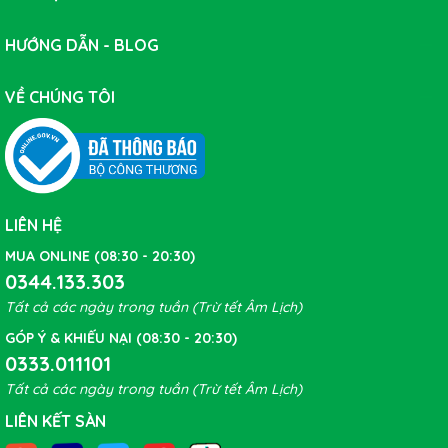
HƯỚNG DẪN - BLOG
VỀ CHÚNG TÔI
LIÊN HỆ
Bước 2: Xác định vị trí phù hợp cho chân chống
MUA ONLINE (08:30 - 20:30)
Đặt xe đạp của bạn vào một giá đỡ, quỳ xuống bên
0344.133.303
cạnh nó hoặc lật nó lên và đặt nó trên yên và xem xét vị
Tất cả các ngày trong tuần (Trừ tết Âm Lịch)
trí của chân chống.
GÓP Ý & KHIẾU NẠI (08:30 - 20:30)
0333.011101
Khi vào đúng vị trí, chân chống phải đủ thấp trên khung
Tất cả các ngày trong tuần (Trừ tết Âm Lịch)
để hỗ trợ xe đạp khi nó được mở ra, nhưng nó không
được cản trở hoặc cọ xát vào bánh sau hoặc lốp xe.
LIÊN KẾT SÀN