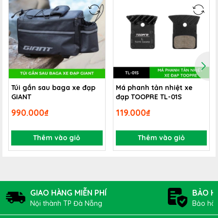
Túi gắn sau baga xe đạp
Má phanh tản nhiệt xe
GIANT
đạp TOOPRE TL-01S
990.000₫
119.000₫
Thêm vào giỏ
Thêm vào giỏ
Chân chống kẹp sườn sau xe đạp 2 bách tăng giảm
GIAO HÀNG MIỄN PHÍ
BẢO H
chiều cao MS03
Nội thành TP Đà Nẵng
Bảo hàn