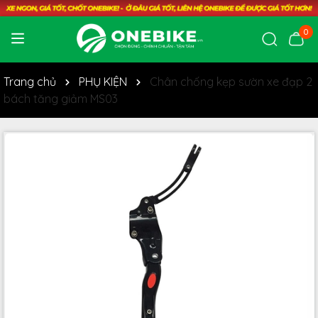
0
Trang chủ
PHỤ KIỆN
Chân chống kẹp sườn xe đạp 2
bách tăng giảm MS03