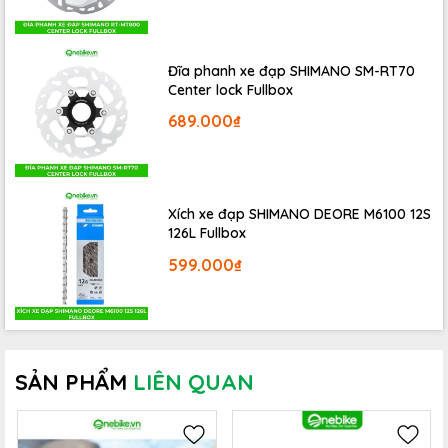
hoặc 700c...
Đĩa phanh xe đạp SHIMANO SM-RT70
Center lock Fullbox
689.000₫
Xích xe đạp SHIMANO DEORE M6100 12S
126L Fullbox
599.000₫
Chân chống kẹp sườn xe đạp 2 bách tăng giảm MS03
Có thể tăng giảm chiều dài chân chống để điều chỉnh độ
nghiêng của xe. Kẹp 2 bách trên sườn nên rất chắc chắn,
không bị đổ.
SẢN PHẨM
LIÊN QUAN