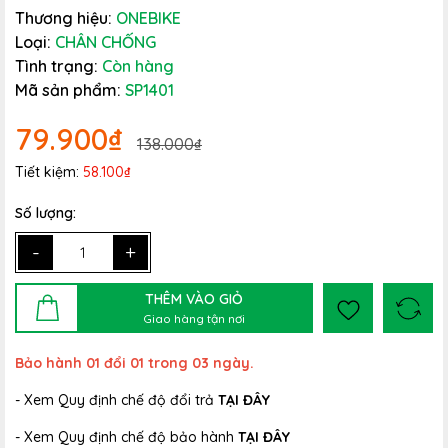
Thương hiệu:
ONEBIKE
Loại:
CHÂN CHỐNG
Tình trạng:
Còn hàng
Mã sản phẩm:
SP1401
79.900₫
138.000₫
Tiết kiệm:
58.100₫
Số lượng:
-
+
THÊM VÀO GIỎ
Giao hàng tận nơi
Bảo hành 01 đổi 01 trong 03 ngày.
- Xem Quy định chế độ đổi trả
TẠI ĐÂY
- Xem Quy định chế độ bảo hành
TẠI ĐÂY