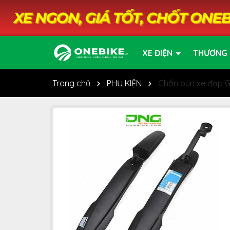
XE ĐIỆN
THƯƠNG 
Trang chủ
PHỤ KIỆN
Chắn bùn xe đạp G