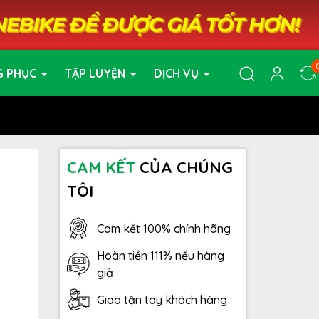
G PHỤC
TẬP LUYỆN
DỊCH VỤ
CAM KẾT
CỦA CHÚNG
TÔI
Cam kết 100% chính hãng
Hoàn tiền 111% nếu hàng
giả
Giao tận tay khách hàng