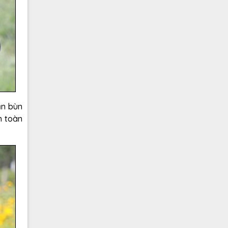
ắn bùn
n toàn