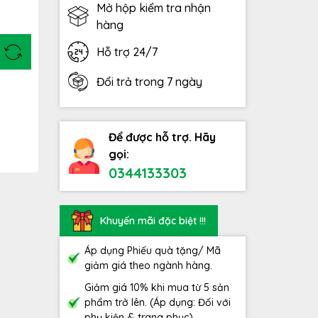
Mở hộp kiểm tra nhận
hàng
Hỗ trợ 24/7
Đổi trả trong 7 ngày
Để được hỗ trợ. Hãy
gọi:
0344133303
Khuyến mãi đặc biệt !!!
Áp dụng Phiếu quà tặng/ Mã
giảm giá theo ngành hàng.
Giảm giá 10% khi mua từ 5 sản
phẩm trở lên. (Áp dụng: Đối với
phụ kiện & trang phục)