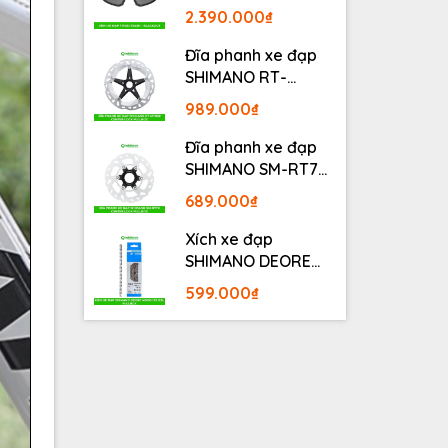
BLACKOUT
2.390.000₫
Đĩa phanh xe đạp
SHIMANO RT-
MT800 Center lock
989.000₫
Fullbox
Đĩa phanh xe đạp
SHIMANO SM-RT70
Center lock Fullbox
689.000₫
Xích xe đạp
SHIMANO DEORE
M6100 12S 126L
599.000₫
Fullbox