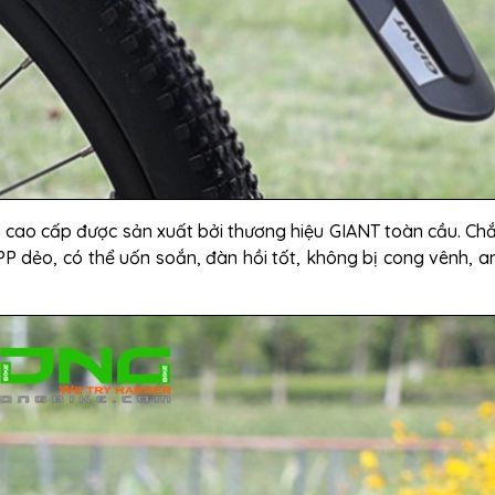
 cao cấp được sản xuất bởi thương hiệu GIANT toàn cầu. Ch
PP dẻo, có thể uốn soắn, đàn hồi tốt, không bị cong vênh
, a