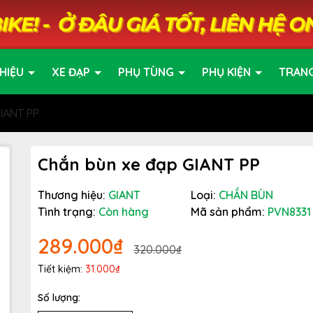
HIỆU
XE ĐẠP
PHỤ TÙNG
PHỤ KIỆN
TRAN
IANT PP
Chắn bùn xe đạp GIANT PP
Thương hiệu:
GIANT
Loại:
CHẮN BÙN
Tình trạng:
Còn hàng
Mã sản phẩm:
PVN8331
289.000₫
320.000₫
Tiết kiệm:
31.000₫
Số lượng: