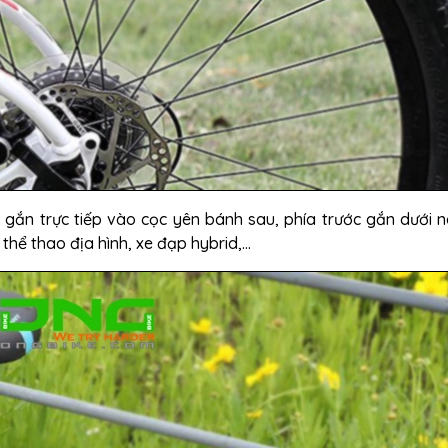
 gắn trực tiếp vào cọc yên bánh sau, phía trước gắn dưới 
ể thao địa hình, xe đạp hybrid,...