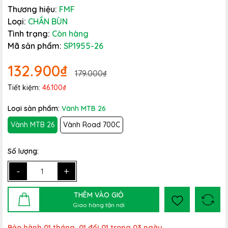
Thương hiệu:
FMF
Loại:
CHẮN BÙN
Tình trạng:
Còn hàng
Mã sản phẩm:
SP1955-26
132.900₫
179.000₫
Tiết kiệm:
46.100₫
Loại sản phẩm:
Vành MTB 26
Vành MTB 26
Vành Road 700C
Số lượng:
-
+
THÊM VÀO GIỎ
Giao hàng tận nơi
Bảo hành 01 tháng, 01 đổi 01 trong 03 ngày.