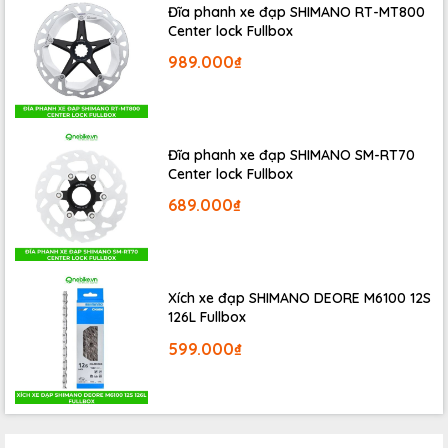
Đĩa phanh xe đạp SHIMANO RT-MT800
che chắn toàn bộ bánh xe chắn bùn sạch tuyệt đối. Chắn
Center lock Fullbox
bùn xe đạp nhựa dẻo cao cấp FMF phù hợp với cả xe
989.000₫
phanh đĩa hay phanh vành.
Đĩa phanh xe đạp SHIMANO SM-RT70
Center lock Fullbox
689.000₫
Xích xe đạp SHIMANO DEORE M6100 12S
126L Fullbox
599.000₫