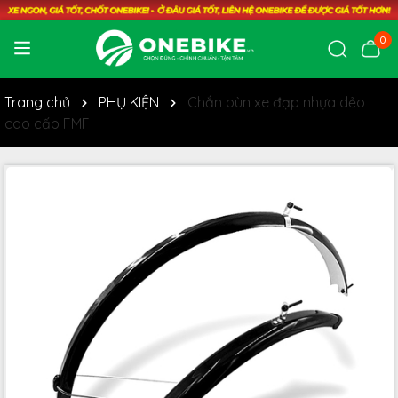
0
Trang chủ
PHỤ KIỆN
Chắn bùn xe đạp nhựa dẻo
cao cấp FMF