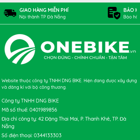
giờ nhé.
GIAO HÀNG MIỄN PHÍ
BẢO H
Nội thành TP Đà Nẵng
Bảo hàn
Website thuộc công ty TNHH DNG BIKE. Hiện đang được xây dựng
và đăng kí với bộ công thương.
Công ty TNHH DNG BIKE
Mã số thuế: 0401989856
Địa chỉ công ty: 42 Đặng Thai Mai, P. Thanh Khê, TP. Đà
Nẵng
Số điện thoại: 0344133303