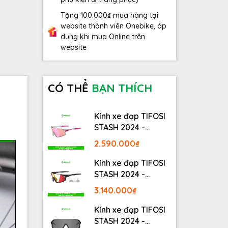
Tặng 100.000₫ mua hàng tại
website thành viên Onebike, áp
dụng khi mua Online trên
website
CÓ THỂ
BẠN THÍCH
Kính xe đạp TIFOSI
STASH 2024 -
STASH, RACE PINK
2.590.000₫
Kính xe đạp TIFOSI
STASH 2024 -
MATTE GUNMETAL
3.140.000₫
Kính xe đạp TIFOSI
STASH 2024 -