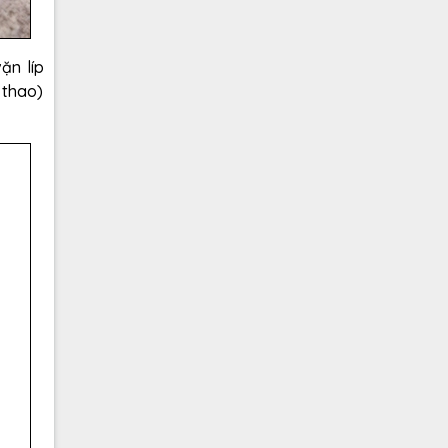
ặn líp
 thao)