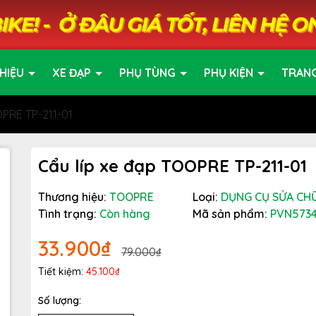
HIỆU
XE ĐẠP
PHỤ TÙNG
PHỤ KIỆN
TRAN
OPRE TP-211-01
Cẩu líp xe đạp TOOPRE TP-211-01
Thương hiệu:
TOOPRE
Loại:
DỤNG CỤ SỬA CH
Tình trạng:
Còn hàng
Mã sản phẩm:
PVN573
33.900₫
79.000₫
Tiết kiệm:
45.100₫
Số lượng: