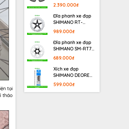
BLACKOUT
2.390.000₫
Đĩa phanh xe đạp
SHIMANO RT-
MT800 Center lock
989.000₫
Fullbox
Đĩa phanh xe đạp
SHIMANO SM-RT70
Center lock Fullbox
689.000₫
Xích xe đạp
SHIMANO DEORE
M6100 12S 126L
599.000₫
Fullbox
ện tại
ỉ tháo