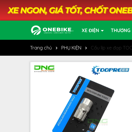
XE ĐIỆN
THƯƠNG 
Trang chủ
PHỤ KIỆN
Cẩu líp xe đạp TO