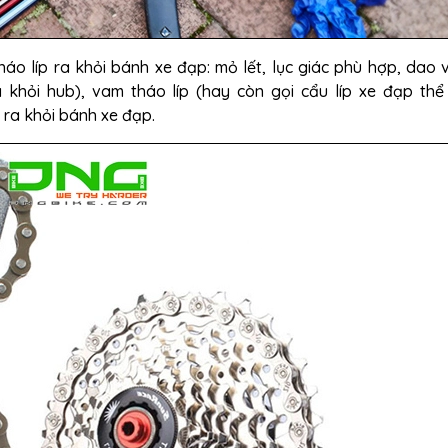
o líp ra khỏi bánh xe đạp: mỏ lết, lục giác phù hợp,
dao v
a khỏi hub), vam tháo líp (hay còn gọi cẩu líp xe đạp thể
 ra khỏi bánh xe đạp.