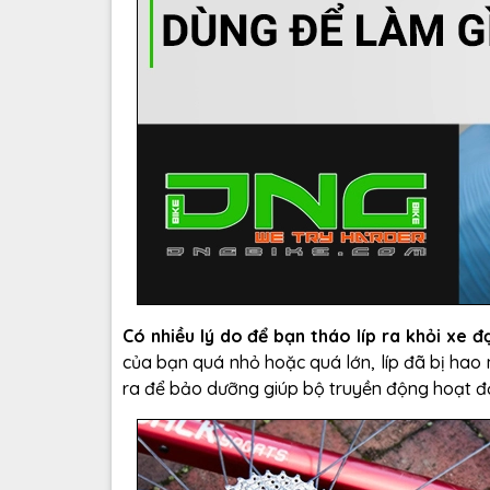
Có nhiều lý do để bạn tháo líp ra khỏi xe đ
của bạn quá nhỏ hoặc quá lớn, líp đã bị hao
ra để bảo dưỡng giúp bộ truyền động hoạt độ