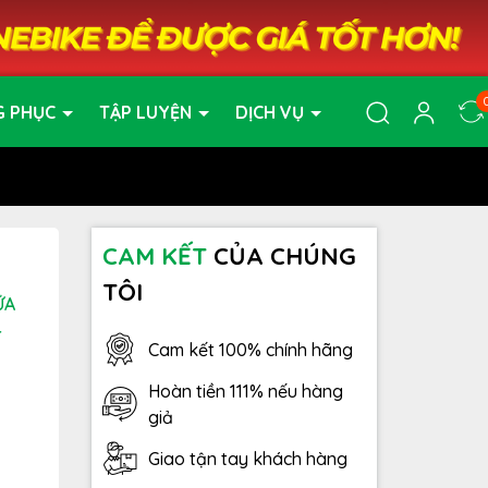
G PHỤC
TẬP LUYỆN
DỊCH VỤ
CAM KẾT
CỦA CHÚNG
TÔI
ỮA
4
Cam kết 100% chính hãng
Hoàn tiền 111% nếu hàng
giả
Giao tận tay khách hàng