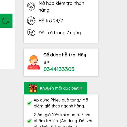
Mở hộp kiểm tra nhận
hàng
Hỗ trợ 24/7
Đổi trả trong 7 ngày
Để được hỗ trợ. Hãy
gọi:
0344133303
Khuyến mãi đặc biệt !!!
Áp dụng Phiếu quà tặng/ Mã
giảm giá theo ngành hàng.
Giảm giá 10% khi mua từ 5 sản
phẩm trở lên. (Áp dụng: Đối với
phụ kiện & trang phục)