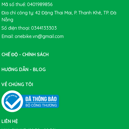
Mã số thuế: 0401989856
Địa chỉ công ty: 42 Đặng Thai Mai, P. Thanh Khê, TP. Đà
Nẵng
Số điện thoại: 0344133303
Email: onebike.vn@gmail.com
CHẾ ĐỘ - CHÍNH SÁCH
HƯỚNG DẪN - BLOG
VỀ CHÚNG TÔI
LIÊN HỆ