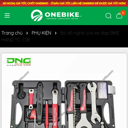
0
Trang chủ
PHỤ KIỆN
Bộ đồ nghề sửa xe đạp BIKE
HAND YC-728