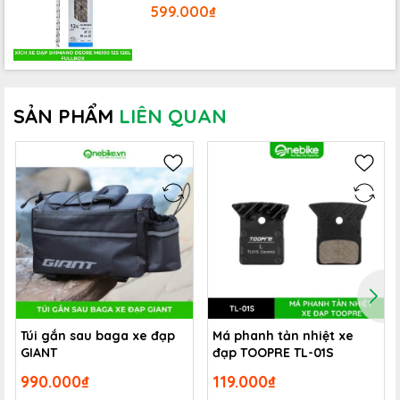
599.000₫
SẢN PHẨM
LIÊN QUAN
Túi gắn sau baga xe đạp
Má phanh tản nhiệt xe
GIANT
đạp TOOPRE TL-01S
990.000₫
119.000₫