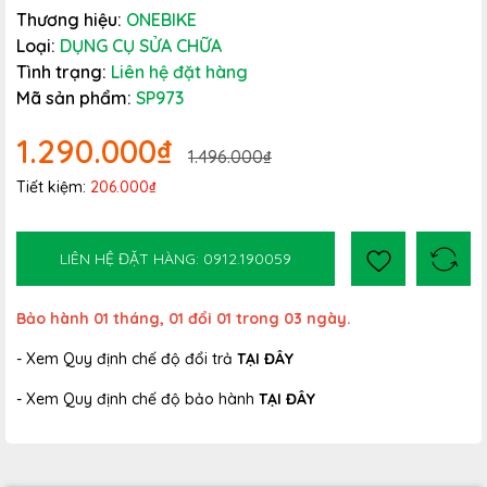
Thương hiệu:
ONEBIKE
Loại:
DỤNG CỤ SỬA CHỮA
Tình trạng:
Liên hệ đặt hàng
Mã sản phẩm:
SP973
1.290.000₫
1.496.000₫
Tiết kiệm:
206.000₫
LIÊN HỆ ĐẶT HÀNG: 0912.190059
Bảo hành 01 tháng, 01 đổi 01 trong 03 ngày.
- Xem Quy định chế độ đổi trả
TẠI ĐÂY
- Xem Quy định chế độ bảo hành
TẠI ĐÂY