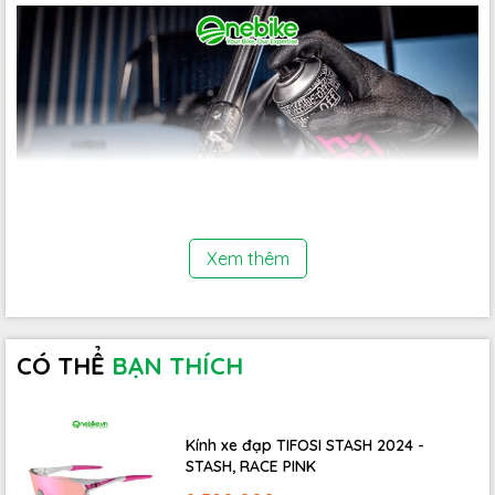
Xem thêm
Bình xịt chống ăn mòn xe đạp MUC-OFF HCB-1 400ml
Không chứa thành phần sáp silico, Teflon hoặc nước,
thích hợp cho xe đạp, xe đạp điện, xe máy và xe mô tô.
CÓ THỂ
BẠN THÍCH
Kính xe đạp TIFOSI STASH 2024 -
STASH, RACE PINK