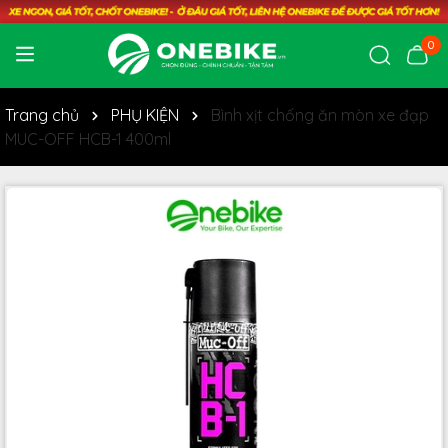
0
Trang chủ
PHỤ KIỆN
Bình xịt chống ăn mòn xe đạp
MUC-OFF HCB-1 400ml