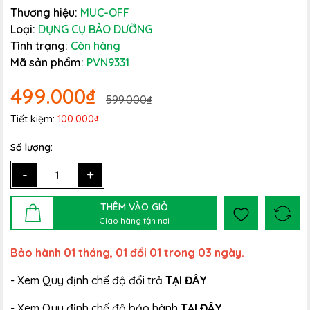
Thương hiệu:
MUC-OFF
Loại:
DỤNG CỤ BẢO DƯỠNG
Tình trạng:
Còn hàng
Mã sản phẩm:
PVN9331
499.000₫
599.000₫
Tiết kiệm:
100.000₫
Số lượng:
-
+
THÊM VÀO GIỎ
Giao hàng tận nơi
Bảo hành 01 tháng, 01 đổi 01 trong 03 ngày.
- Xem Quy định chế độ đổi trả
TẠI ĐÂY
- Xem Quy định chế độ bảo hành
TẠI ĐÂY