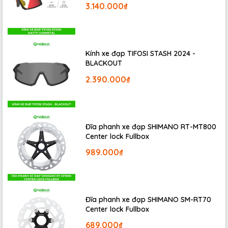
3.140.000₫
Kính xe đạp TIFOSI STASH 2024 -
BLACKOUT
2.390.000₫
Vậy làm sao để chọn được baga phù hợp với xe đạp
của bạn?
Để chọn được baga phù hợp bạn nên quan
tâm đến các tiêu chí cơ bản sau của baga: Chất lượng,
sự tương thích với kết cấu của xe, trọng lượng và tải
Đĩa phanh xe đạp SHIMANO RT-MT800
trọng baga
Center lock Fullbox
- Chất lượng:
Không ai muốn mua một sản phẩm kém
989.000₫
chất lượng. Giá để xe đạp được làm bằng chất liệu cao
cấp thường cứng cáp và có kết cấu kiên cố. Tất nhiên,
bạn nên tránh mua một sản phẩm có chất lượng thấp,
sản phẩm mềm dẻo và dễ uốn cong.
Đĩa phanh xe đạp SHIMANO SM-RT70
Center lock Fullbox
- Sự tương thích:
Baga xe đạp hiện nay trên thị trường
689.000₫