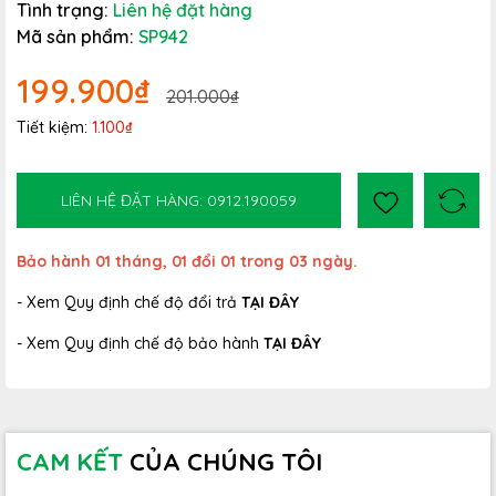
Tình trạng:
Liên hệ đặt hàng
Mã sản phẩm:
SP942
199.900₫
201.000₫
Tiết kiệm:
1.100₫
LIÊN HỆ ĐẶT HÀNG: 0912.190059
Bảo hành 01 tháng, 01 đổi 01 trong 03 ngày.
- Xem Quy định chế độ đổi trả
TẠI ĐÂY
- Xem Quy định chế độ bảo hành
TẠI ĐÂY
CAM KẾT
CỦA CHÚNG TÔI