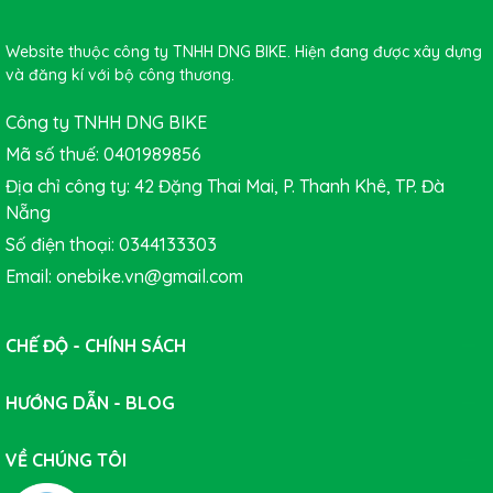
+ Baga gắn cốt yên: tải trọng khoảng 6kg trở xuống,
còn nếu có kẹp sườn thì có thể tải tầm 15kg
Website thuộc công ty TNHH DNG BIKE. Hiện đang được xây dựng
+ Baga nhôm: Tầm 20kg (Tối đa 25kg )
và đăng kí với bộ công thương.
+ Baga thép: 30-50kg
Công ty TNHH DNG BIKE
Mã số thuế: 0401989856
+ Baga titan: dưới 80kg
Địa chỉ công ty: 42 Đặng Thai Mai, P. Thanh Khê, TP. Đà
Nẵng
Số điện thoại: 0344133303
Email: onebike.vn@gmail.com
CHẾ ĐỘ - CHÍNH SÁCH
HƯỚNG DẪN - BLOG
VỀ CHÚNG TÔI