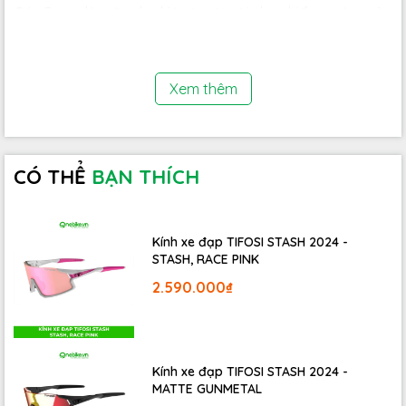
Gác Baga là một phụ kiện tuyệt vời cho chiếc xe đạp của
bạn, nơi bạn có thể mang theo những vật dụng cần thiết
hàng ngày. Bạn có thể sử dụng baga theo nhiều cách,
chẳng hạn chở theo trẻ em khi đi dạo phố, tập thể dục,
Xem thêm
chở thêm hàng hoá khi đi chợ, đi mua sắm, mang theo
đồ đạc khi đi làm, đi du lịch, đi phượt..
CÓ THỂ
BẠN THÍCH
Kính xe đạp TIFOSI STASH 2024 -
STASH, RACE PINK
2.590.000₫
Kính xe đạp TIFOSI STASH 2024 -
MATTE GUNMETAL