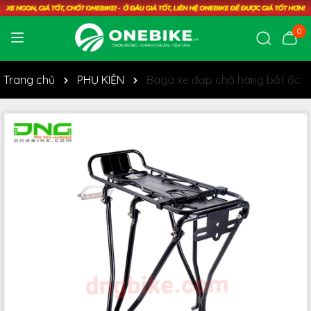
0
Trang chủ
PHỤ KIỆN
Baga xe đạp chở hàng bắt ốc