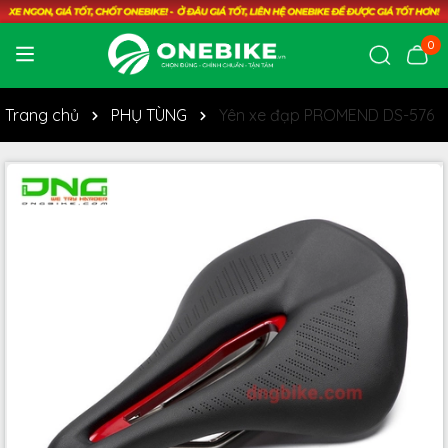
0
Trang chủ
PHỤ TÙNG
Yên xe đạp PROMEND DS-576