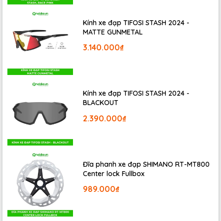
tiếp xúc quan trọng nhất giữa người lái và xe đạp, đổi
yên xe có thể là một động thái thông minh nhằm tăng sự
Kính xe đạp TIFOSI STASH 2024 -
MATTE GUNMETAL
thoải mái và hiệu suất để có chất lượng chuyến đi tổng
thể tốt hơn.
3.140.000₫
Kính xe đạp TIFOSI STASH 2024 -
BLACKOUT
2.390.000₫
Đĩa phanh xe đạp SHIMANO RT-MT800
Center lock Fullbox
989.000₫
Dưới đây là những lý do tại sao bạn nên nghĩ đến