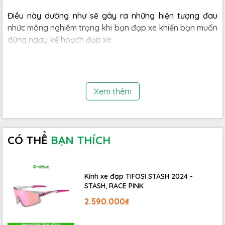
Điều này dường như sẽ gây ra những hiện tượng đau
nhức mông nghiêm trọng khi bạn đạp xe khiến bạn muốn
dừng ngay kế hoạch đạp xe.
Xem thêm
CÓ THỂ
BẠN THÍCH
Kính xe đạp TIFOSI STASH 2024 -
STASH, RACE PINK
Khi nói đến nâng cấp xe đạp, hầu hết mọi người đều tập
2.590.000₫
trung vào hệ thống truyền động, tay đề hay phanh,
trong khi yên xe thường bị bỏ qua. Tuy nhiên, yên là điểm