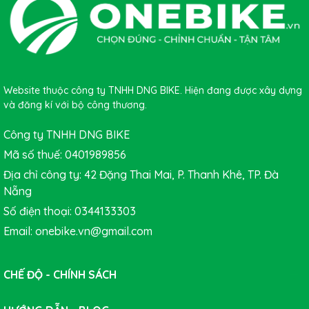
Website thuộc công ty TNHH DNG BIKE. Hiện đang được xây dựng
3. Sự thoải mái tốt hơn tương đương với một chuyến đi
và đăng kí với bộ công thương.
tốt hơn:
bạn có thể có một chiếc xe đạp nhanh nhất,
đẹp nhất trên thế giới, nhưng nếu yên xe không thoải
Công ty TNHH DNG BIKE
mái, những chuyến đi của bạn sẽ nhanh chóng trở thành
Mã số thuế: 0401989856
một cuộc hành trình đầy đau đớn và khó chịu.
Địa chỉ công ty: 42 Đặng Thai Mai, P. Thanh Khê, TP. Đà
Nẵng
Số điện thoại: 0344133303
Email: onebike.vn@gmail.com
CHẾ ĐỘ - CHÍNH SÁCH