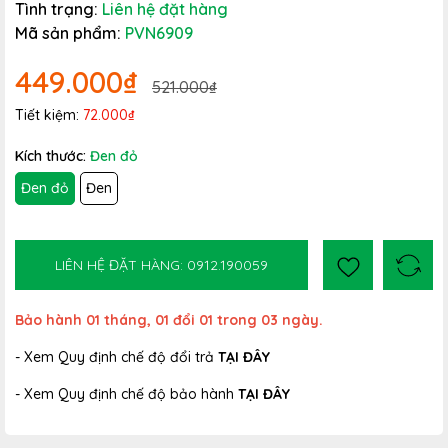
Tình trạng:
Liên hệ đặt hàng
Mã sản phẩm:
PVN6909
449.000₫
521.000₫
Tiết kiệm:
72.000₫
Kích thước:
Đen đỏ
Đen đỏ
Đen
LIÊN HỆ ĐẶT HÀNG: 0912.190059
Bảo hành 01 tháng, 01 đổi 01 trong 03 ngày.
- Xem Quy định chế độ đổi trả
TẠI ĐÂY
- Xem Quy định chế độ bảo hành
TẠI ĐÂY