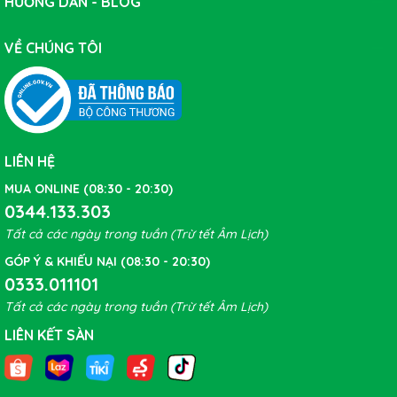
HƯỚNG DẪN - BLOG
VỀ CHÚNG TÔI
4. Một chiếc yên mới có thể làm trẻ hóa một chiếc xe
đạp cũ và tăng hiệu suất khi tập luyện:
nếu chiếc xe
đạp của bạn đã được vài năm tuổi, một cách nhanh
chóng để "làm mới" nó là đổi yên xe.
LIÊN HỆ
MUA ONLINE (08:30 - 20:30)
Điểm nổi bật của Yên xe đạp PROMEND DS-576
0344.133.303
Tất cả các ngày trong tuần (Trừ tết Âm Lịch)
GÓP Ý & KHIẾU NẠI (08:30 - 20:30)
0333.011101
Tất cả các ngày trong tuần (Trừ tết Âm Lịch)
LIÊN KẾT SÀN