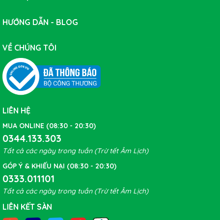
HƯỚNG DẪN - BLOG
VỀ CHÚNG TÔI
4. Một chiếc yên mới có thể làm trẻ hóa một chiếc xe
đạp cũ và tăng hiệu suất khi tập luyện:
nếu chiếc xe
đạp của bạn đã được vài năm tuổi, một cách nhanh
chóng để "làm mới" nó là đổi yên xe.
LIÊN HỆ
MUA ONLINE (08:30 - 20:30)
Điểm nổi bật của
Yên xe đạp FIZIK ARIONE 00
0344.133.303
CARBON F1
Tất cả các ngày trong tuần (Trừ tết Âm Lịch)
GÓP Ý & KHIẾU NẠI (08:30 - 20:30)
0333.011101
Tất cả các ngày trong tuần (Trừ tết Âm Lịch)
LIÊN KẾT SÀN