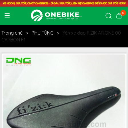
0
Trang chủ
PHỤ TÙNG
Yên xe đạp FIZIK ARIONE 00
CARBON F1