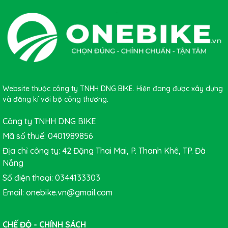
Website thuộc công ty TNHH DNG BIKE. Hiện đang được xây dựng
3. Sự thoải mái tốt hơn tương đương với một chuyến đi
và đăng kí với bộ công thương.
tốt hơn:
bạn có thể có một chiếc xe đạp nhanh nhất,
đẹp nhất trên thế giới, nhưng nếu yên xe không thoải
Công ty TNHH DNG BIKE
mái, những chuyến đi của bạn sẽ nhanh chóng trở thành
Mã số thuế: 0401989856
một cuộc hành trình đầy đau đớn và khó chịu.
Địa chỉ công ty: 42 Đặng Thai Mai, P. Thanh Khê, TP. Đà
Nẵng
Số điện thoại: 0344133303
Email: onebike.vn@gmail.com
CHẾ ĐỘ - CHÍNH SÁCH