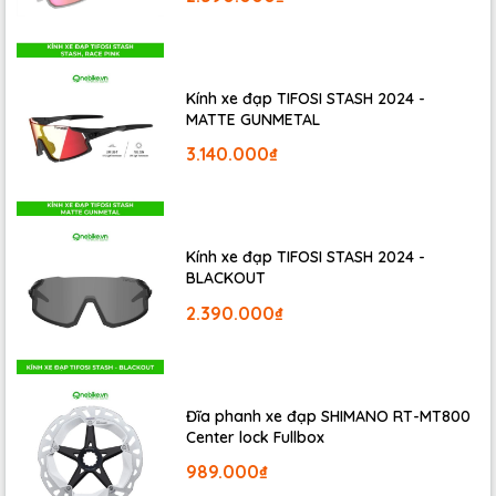
trung vào hệ thống truyền động, tay đề hay phanh,
trong khi yên xe thường bị bỏ qua. Tuy nhiên, yên là điểm
tiếp xúc quan trọng nhất giữa người lái và xe đạp, đổi
yên xe có thể là một động thái thông minh nhằm tăng sự
Kính xe đạp TIFOSI STASH 2024 -
MATTE GUNMETAL
thoải mái và hiệu suất để có chất lượng chuyến đi tổng
thể tốt hơn.
3.140.000₫
Kính xe đạp TIFOSI STASH 2024 -
BLACKOUT
2.390.000₫
Đĩa phanh xe đạp SHIMANO RT-MT800
Center lock Fullbox
989.000₫