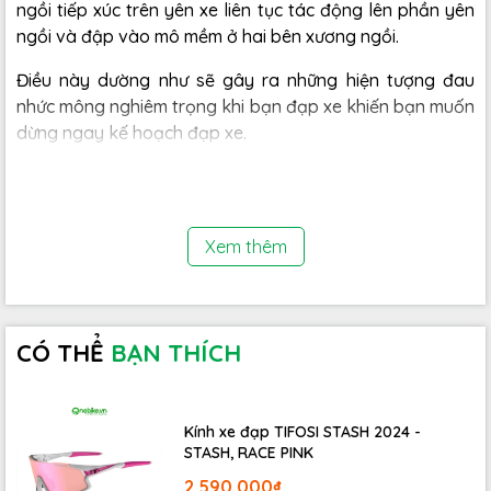
ngồi tiếp xúc trên yên xe liên tục tác động lên phần yên
ngồi và đập vào mô mềm ở hai bên xương ngồi.
Điều này dường như sẽ gây ra những hiện tượng đau
nhức mông nghiêm trọng khi bạn đạp xe khiến bạn muốn
dừng ngay kế hoạch đạp xe.
Xem thêm
CÓ THỂ
BẠN THÍCH
Kính xe đạp TIFOSI STASH 2024 -
STASH, RACE PINK
Khi nói đến nâng cấp xe đạp, hầu hết mọi người đều tập
2.590.000₫