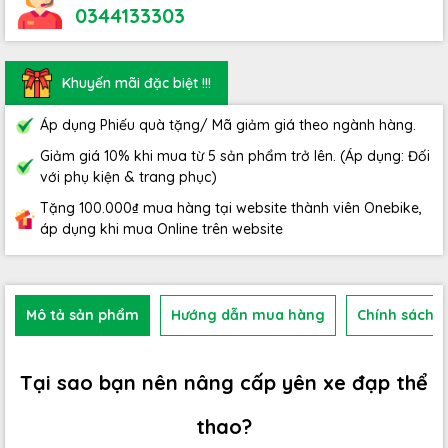
0344133303
Khuyến mãi đặc biệt !!!
Áp dụng Phiếu quà tặng/ Mã giảm giá theo ngành hàng.
Giảm giá 10% khi mua từ 5 sản phẩm trở lên. (Áp dụng: Đối
với phụ kiện & trang phục)
Tặng 100.000₫ mua hàng tại website thành viên Onebike,
áp dụng khi mua Online trên website
Mô tả sản phẩm
Hướng dẫn mua hàng
Chính sách b
Tại sao bạn nên nâng cấp yên xe đạp thể
thao?