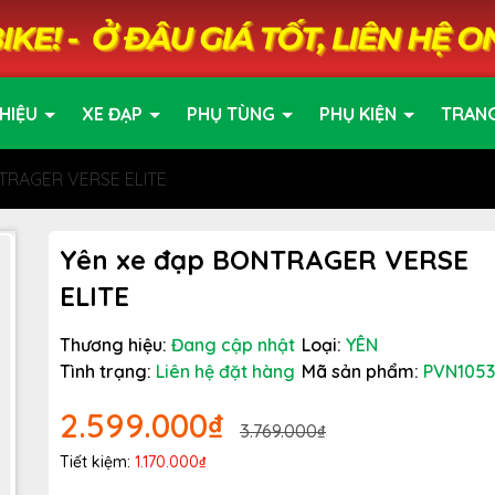
HIỆU
XE ĐẠP
PHỤ TÙNG
PHỤ KIỆN
TRAN
TRAGER VERSE ELITE
Yên xe đạp BONTRAGER VERSE
ELITE
Thương hiệu:
Đang cập nhật
Loại:
YÊN
Tình trạng:
Liên hệ đặt hàng
Mã sản phẩm:
PVN1053
2.599.000₫
3.769.000₫
Tiết kiệm:
1.170.000₫