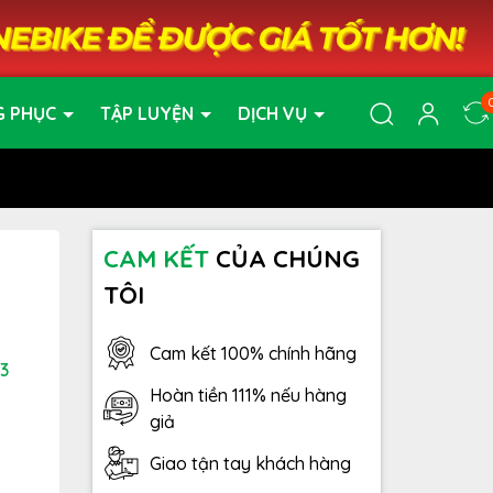
G PHỤC
TẬP LUYỆN
DỊCH VỤ
CAM KẾT
CỦA CHÚNG
TÔI
Cam kết 100% chính hãng
3
Hoàn tiền 111% nếu hàng
giả
Giao tận tay khách hàng