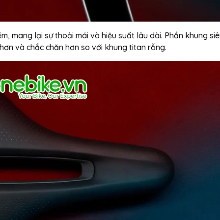
m, mang lại sự thoải mái và hiệu suất lâu dài. Phần khung si
 hơn và chắc chăn hơn so với khung titan rỗng.