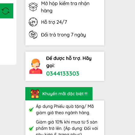
Mở hộp kiểm tra nhận
hàng
Hỗ trợ 24/7
Đổi trả trong 7 ngày
Để được hỗ trợ. Hãy
gọi:
0344133303
Khuyến mãi đặc biệt !!!
Áp dụng Phiếu quà tặng/ Mã
giảm giá theo ngành hàng.
Giảm giá 10% khi mua từ 5 sản
phẩm trở lên. (Áp dụng: Đối với
phụ kiện & trang phục)