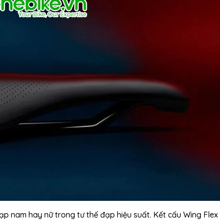
đạp nam hay nữ trong tư thế đạp hiệu suất. Kết cấu Wing Flex