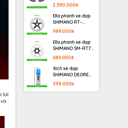
BLACKOUT
2.390.000₫
Đĩa phanh xe đạp
SHIMANO RT-
MT800 Center lock
989.000₫
Fullbox
Đĩa phanh xe đạp
SHIMANO SM-RT70
Center lock Fullbox
689.000₫
Xích xe đạp
SHIMANO DEORE
M6100 12S 126L
599.000₫
Fullbox
p lực
 và