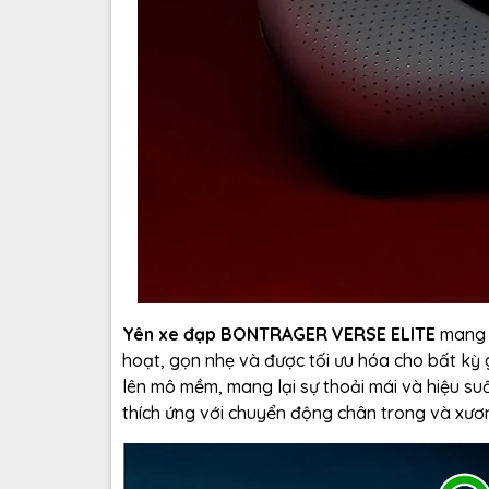
Yên xe đạp BONTRAGER VERSE ELITE
mang l
hoạt, gọn nhẹ và được tối ưu hóa cho bất kỳ 
lên mô mềm, mang lại sự thoải mái và hiệu suấ
thích ứng với chuyển động chân trong và xươ