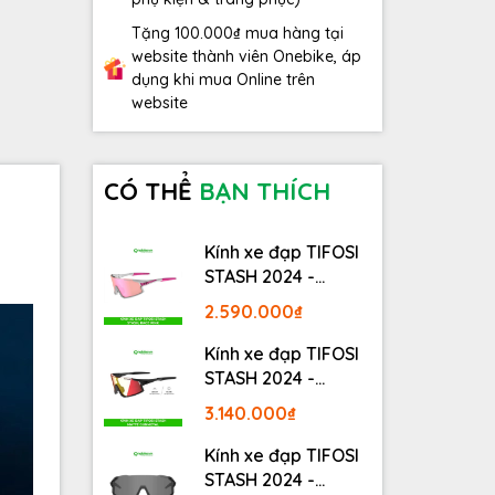
Tặng 100.000₫ mua hàng tại
website thành viên Onebike, áp
dụng khi mua Online trên
website
CÓ THỂ
BẠN THÍCH
Kính xe đạp TIFOSI
STASH 2024 -
STASH, RACE PINK
2.590.000₫
Kính xe đạp TIFOSI
STASH 2024 -
MATTE GUNMETAL
3.140.000₫
Kính xe đạp TIFOSI
STASH 2024 -