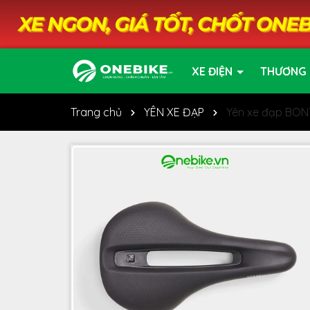
XE ĐIỆN
THƯƠNG 
Trang chủ
YÊN XE ĐẠP
Yên xe đạp BON