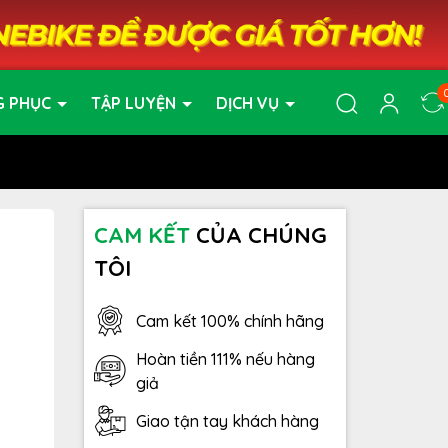
G PHỤC
TẬP LUYỆN
DỊCH VỤ
CAM KẾT
CỦA CHÚNG
TÔI
Cam kết 100% chính hãng
Hoàn tiền 111% nếu hàng
giả
Giao tận tay khách hàng