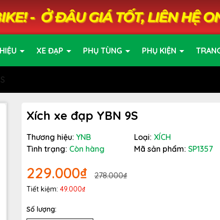
HIỆU
XE ĐẠP
PHỤ TÙNG
PHỤ KIỆN
TRAN
9S
Xích xe đạp YBN 9S
Thương hiệu:
YNB
Loại:
XÍCH
Tình trạng:
Còn hàng
Mã sản phẩm:
SP1357
229.000₫
278.000₫
Tiết kiệm:
49.000₫
Số lượng: