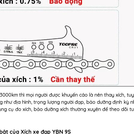
3000km thì mọi người được khuyến cáo là nên thay xích, tuy
ng như địa hình, trọng lượng người đạp, bảo dưỡng định kỳ n
ụng cụ đo xích, bảo dưỡng xích thường xuyên để theo dõi tu
 bật của Xích xe đạp YBN 9S