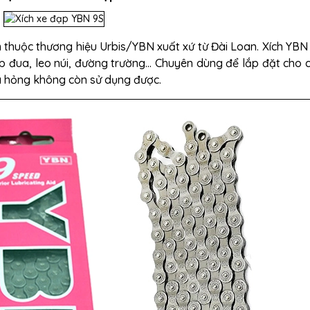
 thuộc thương hiệu Urbis/YBN xuất xứ từ Đài Loan. Xích YBN
p đua, leo núi, đường trường... Chuyên dùng để lắp đặt cho 
ã hỏng không còn sử dụng được.