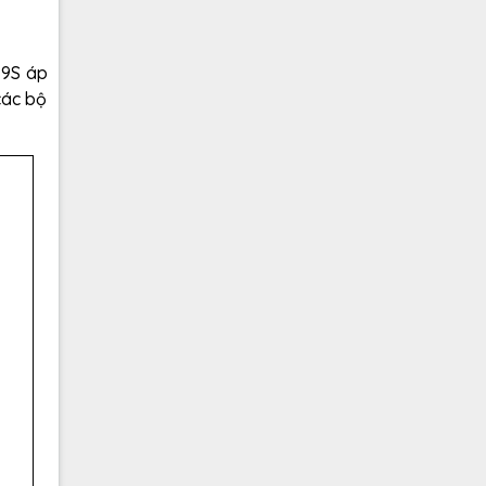
 9S áp
các bộ