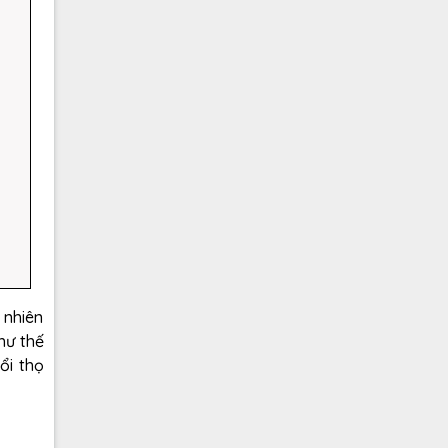
 nhiên
hư thế
ổi thọ