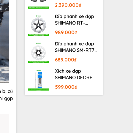
BLACKOUT
2.390.000₫
Đĩa phanh xe đạp
SHIMANO RT-
MT800 Center lock
989.000₫
Fullbox
Đĩa phanh xe đạp
SHIMANO SM-RT70
Center lock Fullbox
689.000₫
Xích xe đạp
SHIMANO DEORE
M6100 12S 126L
599.000₫
Fullbox
 bị cũ
hi gặp