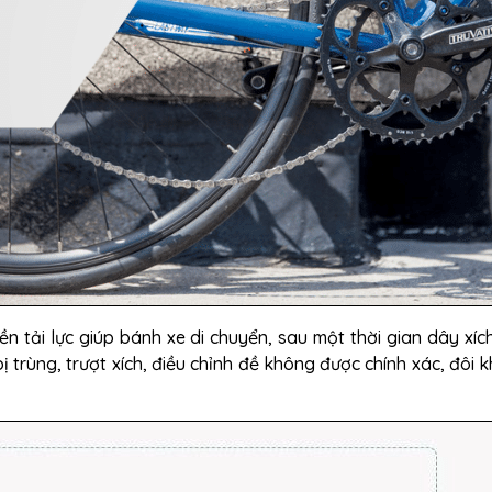
n tải lực giúp bánh xe di chuyển, sau một thời gian dây xích
ị trùng, trượt xích, điều chỉnh đề không được chính xác, đôi k