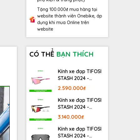
Tặng 100.000₫ mua hàng tại
website thành viên Onebike, áp
dụng khi mua Online trên
website
CÓ THỂ
BẠN THÍCH
Kính xe đạp TIFOSI
STASH 2024 -
STASH, RACE PINK
2.590.000₫
Kính xe đạp TIFOSI
STASH 2024 -
MATTE GUNMETAL
3.140.000₫
Kính xe đạp TIFOSI
STASH 2024 -