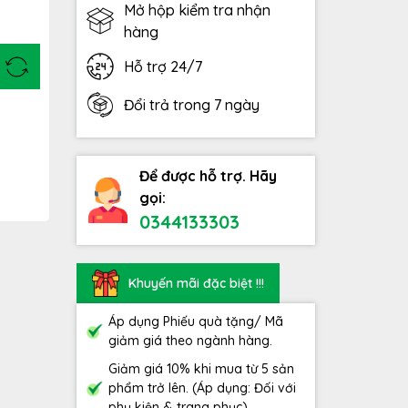
Mở hộp kiểm tra nhận
hàng
Hỗ trợ 24/7
Đổi trả trong 7 ngày
Để được hỗ trợ. Hãy
gọi:
0344133303
Khuyến mãi đặc biệt !!!
Áp dụng Phiếu quà tặng/ Mã
giảm giá theo ngành hàng.
Giảm giá 10% khi mua từ 5 sản
phẩm trở lên. (Áp dụng: Đối với
phụ kiện & trang phục)