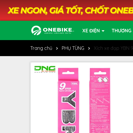
XE ĐIỆN
THƯƠNG 
Trang chủ
PHỤ TÙNG
Xích xe đạp YBN 