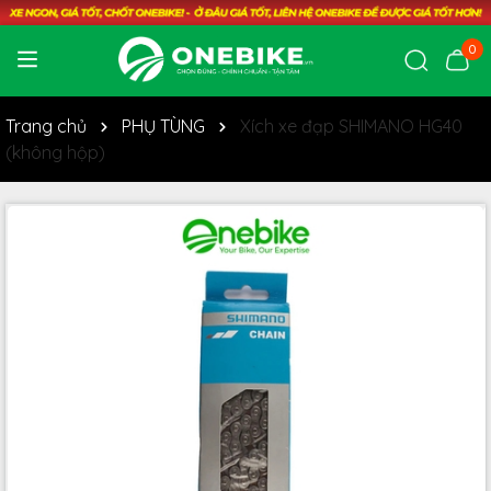
0
Trang chủ
PHỤ TÙNG
Xích xe đạp SHIMANO HG40
(không hộp)