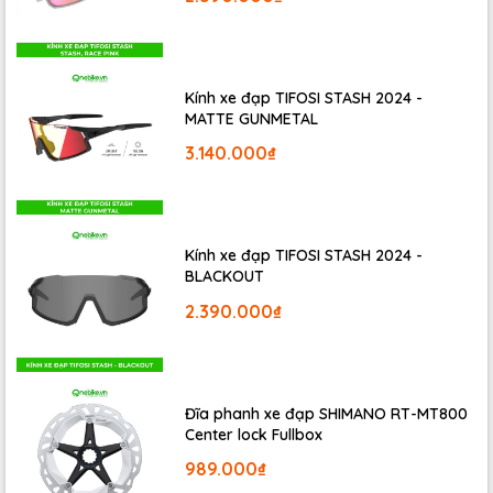
Kính xe đạp TIFOSI STASH 2024 -
MATTE GUNMETAL
3.140.000₫
Shimano CN-hg40 Shimano 6-7-8 viteszincirsekmeleri
tiếp xúc được tối ưu hóa và tải trọng lớn ngay cả khi
thay đổi bánh răng dễ dàng hơn.
Kính xe đạp TIFOSI STASH 2024 -
BLACKOUT
2.390.000₫
Đĩa phanh xe đạp SHIMANO RT-MT800
Center lock Fullbox
989.000₫