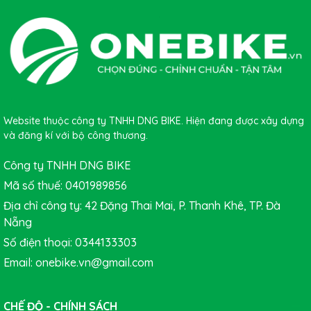
Website thuộc công ty TNHH DNG BIKE. Hiện đang được xây dựng
và đăng kí với bộ công thương.
Công ty TNHH DNG BIKE
Mã số thuế: 0401989856
Địa chỉ công ty: 42 Đặng Thai Mai, P. Thanh Khê, TP. Đà
Nẵng
Số điện thoại: 0344133303
Email: onebike.vn@gmail.com
CHẾ ĐỘ - CHÍNH SÁCH