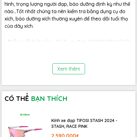
hình, trọng lượng người đạp, bảo dưỡng định kỳ như thế
nào...Tốt nhất chúng ta nên kiểm tra bằng dụng cụ đo
xích, bảo dưỡng xích thường xuyên để theo dõi tuổi thọ
của dây xích.
Điểm nổi bật của
Xích xe đạp SHIMANO HG40
Xem thêm
CÓ THỂ
BẠN THÍCH
Kính xe đạp TIFOSI STASH 2024 -
STASH, RACE PINK
2.590.000₫