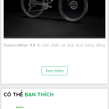
Supercaliber 9.8
là một chiếc xe đạp đua băng đồng
hiệu quả và có khả năng được trang bị với thông số kỹ
thuật các bộ phận hiệu suất cao được nâng cấp. Đó là
tất cả những gì bạn yêu thích về một chiếc hardtail kết
hợp cùng công nghệ giảm xóc IsoStrut của chúng tôi
Xem thêm
CÓ THỂ
BẠN THÍCH