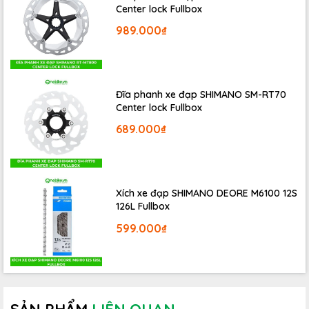
Center lock Fullbox
989.000₫
Đĩa phanh xe đạp SHIMANO SM-RT70
Center lock Fullbox
Phuộc trước FOX Performance 32 Step-Cast 100 mm và
689.000₫
giảm chấn IsoStrut FOX Performance độc ​​quyền của
Trek được thiết kế riêng cho Supercaliber.
Xích xe đạp SHIMANO DEORE M6100 12S
126L Fullbox
599.000₫