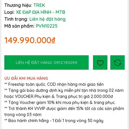
Thương hiệu:
TREK
Loại:
XE ĐẠP ĐỊA HÌNH - MTB
Tình trạng:
Liên hệ đặt hàng
Mã sản phẩm:
PVN10225
149.990.000₫
LIÊN HỆ ĐẶT HÀNG: 0912.190059
ƯU ĐÃI KHI MUA HÀNG
** Freeship toàn quốc. COD nhận hàng mới giao tiền
** Tặng gói bảo dưỡng định kỳ miễn phí tận nhà trong 02 năm
hoặc VOUCHER Phụ kiện & Trang phục trị giá 2.000.000đ
** Tặng Voucher giảm 10% khi mua phụ kiện & trang phục.
** Trở thành KH VVVIP được giảm đến 15% tất cả các sản phẩm
trong vòng 03 năm
** Bảo hành chính hãng - 1 Đổi 1 trong vòng 30 ngày