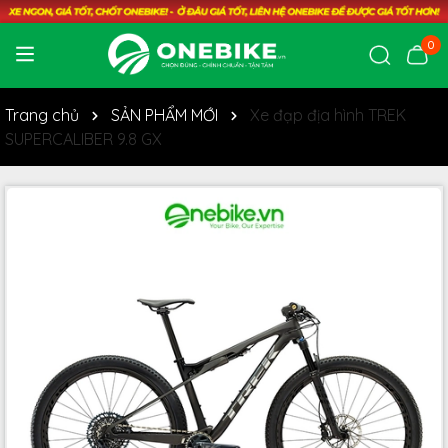
0
Trang chủ
SẢN PHẨM MỚI
Xe đạp địa hình TREK
SUPERCALIBER 9.8 GX