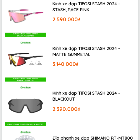
Kính xe đạp TIFOSI STASH 2024 -
STASH, RACE PINK
2.590.000₫
Kính xe đạp TIFOSI STASH 2024 -
MATTE GUNMETAL
Xe đạp địa hình TREK SUPERCALIBER 9.8 GX
trang bị
3.140.000₫
khung OCLV Mountain Carbon siêu nhẹ với hành trình 60
mm phía sau.
Kính xe đạp TIFOSI STASH 2024 -
BLACKOUT
2.390.000₫
Đĩa phanh xe đạp SHIMANO RT-MT800