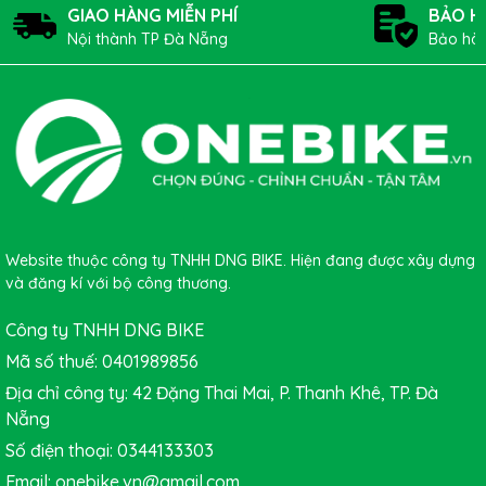
GIAO HÀNG MIỄN PHÍ
BẢO H
Nội thành TP Đà Nẵng
Bảo hàn
TREK SUPERCALIBER 9.8 GX
có vành Kovee XXX 30 với
chiều rộng lớn hơn mang lại khả năng hỗ trợ vỏ tốt hơn,
nhờ vậy bạn có thể sử dụng áp suất thấp hơn cũng như
có độ bám đường cao hơn.
Bánh xe Carbon Bontrager
Kovee Pro 30 với đùm sau 108 răng Rapid Drive cho khả
năng tương tác tức thì.
Website thuộc công ty TNHH DNG BIKE. Hiện đang được xây dựng
và đăng kí với bộ công thương.
Công ty TNHH DNG BIKE
Mã số thuế: 0401989856
Địa chỉ công ty: 42 Đặng Thai Mai, P. Thanh Khê, TP. Đà
Nẵng
Số điện thoại: 0344133303
Email: onebike.vn@gmail.com