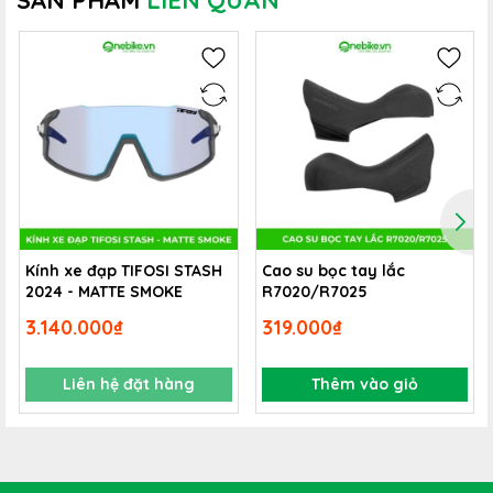
SẢN PHẨM
LIÊN QUAN
IsoStrut tạo ra hệ thống giảm xóc có thể tùy chỉnh và
mang lại cảm giác lái cực kỳ mượt mà cũng như hiệu suất
thi đấu hàng đầu
Kính xe đạp TIFOSI STASH
Cao su bọc tay lắc
2024 - MATTE SMOKE
R7020/R7025
3.140.000₫
319.000₫
Liên hệ đặt hàng
Thêm vào giỏ