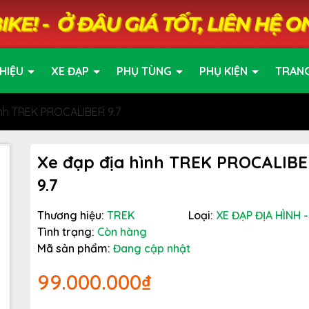
HIỆU
XE ĐẠP
PHỤ TÙNG
PHỤ KIỆN
TRAN
ình TREK PROCALIBER 9.7
Xe đạp địa hình TREK PROCALIB
9.7
Thương hiệu:
TREK
Loại:
XE ĐẠP ĐỊA HÌNH 
Tình trạng:
Còn hàng
Mã sản phẩm:
Đang cập nhật
99.000.000₫