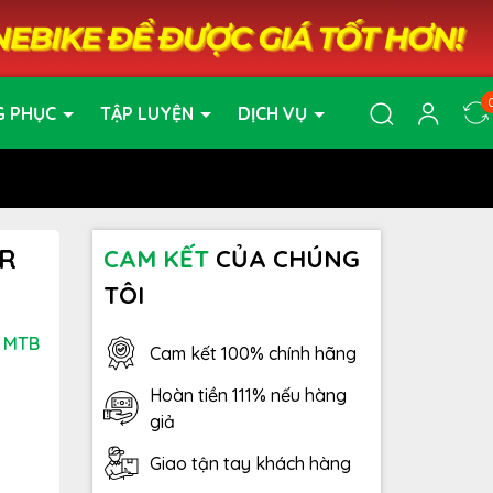
G PHỤC
TẬP LUYỆN
DỊCH VỤ
ER
CAM KẾT
CỦA CHÚNG
TÔI
- MTB
Cam kết 100% chính hãng
Hoàn tiền 111% nếu hàng
giả
Giao tận tay khách hàng