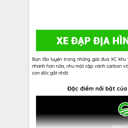
Bạn lão luyện trong những giải đua XC khu 
nhanh hơn nữa, như một cặp vành carbon và
con dốc gắt nhất.
Đặc điểm nổi bật của