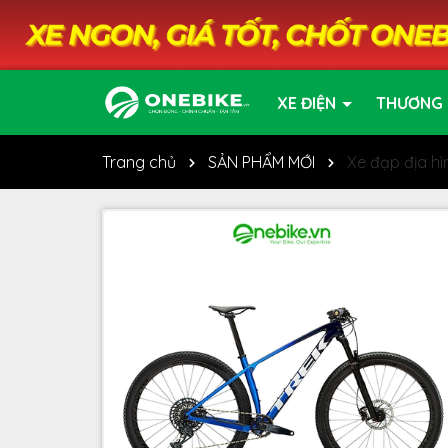
XE ĐIỆN
THƯƠNG 
Trang chủ
SẢN PHẨM MỚI
Xe đạp địa h