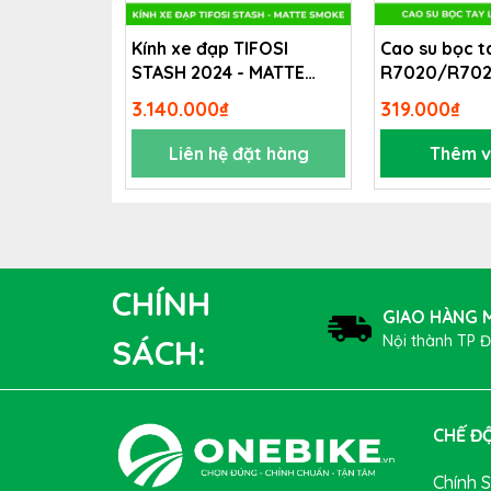
Kính xe đạp TIFOSI
Cao su bọc t
STASH 2024 - MATTE
R7020/R70
Xe đạp địa hình TREK PROCALIBER 9.7
là mộ
SMOKE
phuộc tiên tiến và bộ vành carbon giúp cắt gi
3.140.000₫
319.000₫
Liên hệ đặt hàng
Thêm v
CHÍNH
GIAO HÀNG M
Nội thành TP 
SÁCH:
CHẾ ĐỘ
Chính 