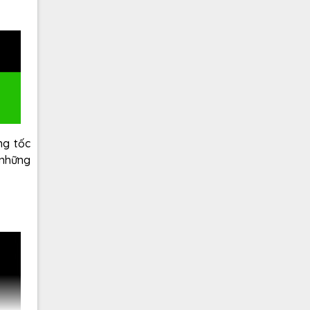
ng tốc
 những