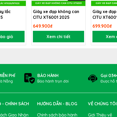
ay lắc
Giày xe đạp không can
Giày xe đạp
25
CITU XT6001 2025
CITU XT600
t chiếc xe hoàn hảo cho những cuộc đua nghiêm túc. Với hệ
ảm trọng lượng triệt để, từ đó mang đến tốc độ vượt trội.
649.900₫
699.900₫
ào giỏ
Xem chi tiết
Xem c
IỄN PHÍ
BẢO HÀNH
Gọi 034
Đà Nẵng
Bảo hành trọn đời
Được hỗ 
 - CHÍNH SÁCH
HƯỚNG DẪN - BLOG
VỀ CHÚNG TÔI
Sách Giao Nhận
Chính sách bảo hành
Giới Thiệu về