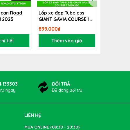
 can Road
Lốp xe đạp Tubeless
Xe đạp trợ 
1 2025
GIANT GAVIA COURSE 1
GIANT FAS
 thống
700x25c
899.000₫
Liên hệ
hi tiết
Thêm vào giỏ
Xem 
4.133303
ĐỔI TRẢ
trợ ngay
Dễ dàng đổi trả
LIÊN HỆ
MUA ONLINE (08:30 - 20:30)