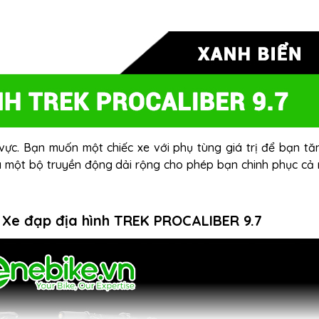
vực. Bạn muốn một chiếc xe với phụ tùng giá trị để bạn tă
 một bộ truyền động dải rộng cho phép bạn chinh phục cả
 Xe đạp địa hình TREK PROCALIBER 9.7