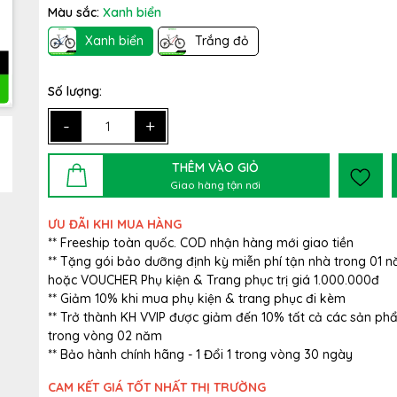
Màu sắc:
Xanh biển
Xanh biển
Trắng đỏ
Số lượng:
-
+
THÊM VÀO GIỎ
Giao hàng tận nơi
ƯU ĐÃI KHI MUA HÀNG
** Freeship toàn quốc. COD nhận hàng mới giao tiền
** Tặng gói bảo dưỡng định kỳ miễn phí tận nhà trong 01 
hoặc VOUCHER Phụ kiện & Trang phục trị giá 1.000.000đ
** Giảm 10% khi mua phụ kiện & trang phục đi kèm
** Trở thành KH VVIP được giảm đến 10% tất cả các sản ph
trong vòng 02 năm
** Bảo hành chính hãng - 1 Đổi 1 trong vòng 30 ngày
CAM KẾT GIÁ TỐT NHẤT THỊ TRƯỜNG