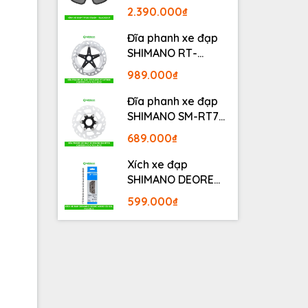
BLACKOUT
2.390.000₫
Đĩa phanh xe đạp
SHIMANO RT-
MT800 Center lock
989.000₫
Fullbox
Đĩa phanh xe đạp
SHIMANO SM-RT70
Center lock Fullbox
689.000₫
Xích xe đạp
SHIMANO DEORE
M6100 12S 126L
599.000₫
Fullbox