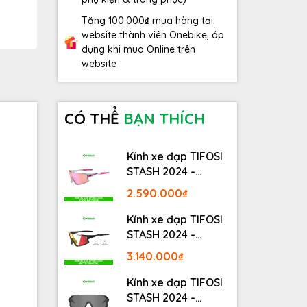
Tặng 100.000₫ mua hàng tại
website thành viên Onebike, áp
dụng khi mua Online trên
website
CÓ THỂ
BẠN THÍCH
Kính xe đạp TIFOSI
STASH 2024 -
STASH, RACE PINK
2.590.000₫
Kính xe đạp TIFOSI
STASH 2024 -
MATTE GUNMETAL
3.140.000₫
Kính xe đạp TIFOSI
STASH 2024 -