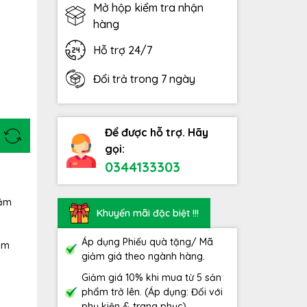
Mở hộp kiểm tra nhận
hàng
Hỗ trợ 24/7
Đổi trả trong 7 ngày
Để được hỗ trợ. Hãy
gọi:
0344133303
năm
Khuyến mãi đặc biệt !!!
Áp dụng Phiếu quà tặng/ Mã
ẩm
giảm giá theo ngành hàng.
Giảm giá 10% khi mua từ 5 sản
phẩm trở lên. (Áp dụng: Đối với
phụ kiện & trang phục)