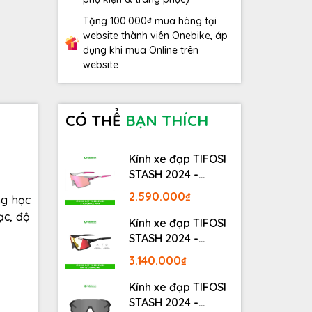
Tặng 100.000₫ mua hàng tại
website thành viên Onebike, áp
dụng khi mua Online trên
website
CÓ THỂ
BẠN THÍCH
Kính xe đạp TIFOSI
STASH 2024 -
STASH, RACE PINK
2.590.000₫
ng học
ạc, độ
Kính xe đạp TIFOSI
STASH 2024 -
MATTE GUNMETAL
3.140.000₫
Kính xe đạp TIFOSI
STASH 2024 -