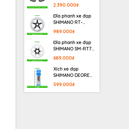
BLACKOUT
2.390.000₫
Đĩa phanh xe đạp
SHIMANO RT-
MT800 Center lock
989.000₫
Fullbox
Đĩa phanh xe đạp
SHIMANO SM-RT70
Center lock Fullbox
689.000₫
Xích xe đạp
SHIMANO DEORE
M6100 12S 126L
599.000₫
Fullbox