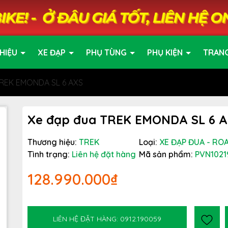
HIỆU
XE ĐẠP
PHỤ TÙNG
PHỤ KIỆN
TRAN
TREK EMONDA SL 6 AXS
Xe đạp đua TREK EMONDA SL 6 
Thương hiệu:
TREK
Loại:
XE ĐẠP ĐUA - RO
Tình trạng:
Liên hệ đặt hàng
Mã sản phẩm:
PVN1021
128.990.000₫
LIÊN HỆ ĐẶT HÀNG: 0912.190059