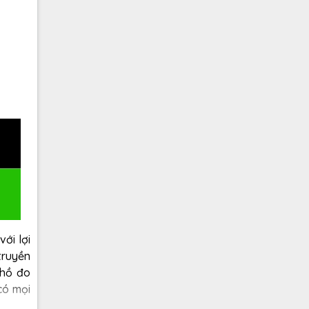
ới lợi
truyền
 hồ đo
có mọi