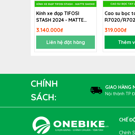
Kính xe đạp TIFOSI
Cao su bọc t
STASH 2024 - MATTE
R7020/R70
SMOKE
3.140.000₫
319.000₫
Liên hệ đặt hàng
Thêm v
Xe đạp đua TREK EMONDA SL 6 AXS
trang b
tuyệt vời giữa trọng lượng nhẹ, độ bền và độ 
CHÍNH
GIAO HÀNG M
Nội thành TP 
SÁCH:
CHẾ ĐỘ
Chính 