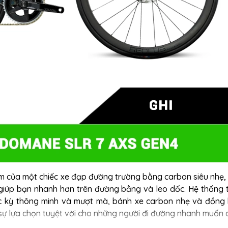
m của một chiếc xe đạp đường trường bằng carbon siêu nhẹ, v
 giúp bạn nhanh hơn trên đường bằng và leo dốc. Hệ thống 
c kỳ thông minh và mượt mà, bánh xe carbon nhẹ và đồng
 sự lựa chọn tuyệt vời cho những người đi đường nhanh muốn 