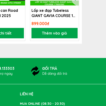
 can Road
Lốp xe đạp Tubeless
Xe đạp trợ 
1 2025
GIANT GAVIA COURSE 1
GIANT FAS
700x25c
899.000₫
Liên hệ
hi tiết
Thêm vào giỏ
Xem 
n bằng
4.133303
ĐỔI TRẢ
trợ ngay
Dễ dàng đổi trả
LIÊN HỆ
MUA ONLINE (08:30 - 20:30)