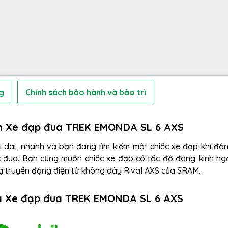
g
Chính sách bảo hành và bảo trì
ọn Xe đạp đua TREK EMONDA SL 6 AXS
 dài, nhanh và bạn đang tìm kiếm một chiếc xe đạp khí độ
c đua. Bạn cũng muốn chiếc xe đạp có tốc độ đáng kinh ng
g truyền động điện tử không dây Rival AXS của SRAM.
ủa Xe đạp đua TREK EMONDA SL 6 AXS