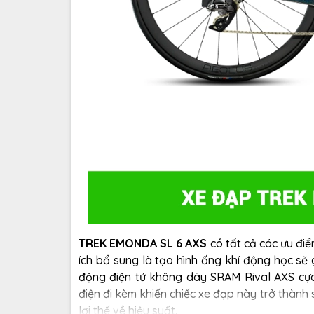
TREK EMONDA SL 6 AXS
có tất cả các ưu điể
ích bổ sung là tạo hình ống khí động học sẽ
động điện tử không dây SRAM Rival AXS cự
điện đi kèm khiến chiếc xe đạp này trở thành
lợi thế về hiệu suất.