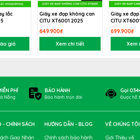
ay lắc
Giày xe đạp không can
Giày xe đạp
25
CITU XT6001 2025
CITU XT600
649.900₫
699.900₫
ào giỏ
Xem chi tiết
Xem c
ị
Khung và phuộc 500 Series OCLV Carbon đạt được sự câ
cứng.
IỄN PHÍ
BẢO HÀNH
Gọi 034
Đà Nẵng
Bảo hành trọn đời
Được hỗ 
 - CHÍNH SÁCH
HƯỚNG DẪN - BLOG
VỀ CHÚNG TÔI
Sách Giao Nhận
Chính sách bảo hành
Giới Thiệu về