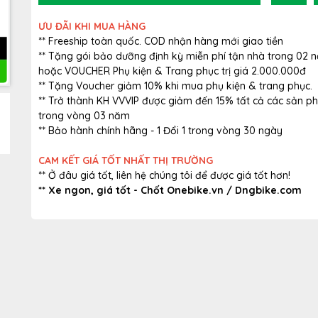
ƯU ĐÃI KHI MUA HÀNG
** Freeship toàn quốc. COD nhận hàng mới giao tiền
** Tặng gói bảo dưỡng định kỳ miễn phí tận nhà trong 02 
hoặc VOUCHER Phụ kiện & Trang phục trị giá 2.000.000đ
** Tặng Voucher giảm 10% khi mua phụ kiện & trang phục.
** Trở thành KH VVVIP được giảm đến 15% tất cả các sản 
trong vòng 03 năm
** Bảo hành chính hãng - 1 Đổi 1 trong vòng 30 ngày
CAM KẾT GIÁ TỐT NHẤT THỊ TRƯỜNG
** Ở đâu giá tốt, liên hệ chúng tôi để được giá tốt hơn!
** Xe ngon, giá tốt - Chốt Onebike.vn /
Dngbike.com