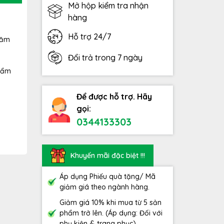
Mở hộp kiểm tra nhận
hàng
Hỗ trợ 24/7
năm
Đổi trả trong 7 ngày
phẩm
Để được hỗ trợ. Hãy
gọi:
0344133303
Khuyến mãi đặc biệt !!!
Áp dụng Phiếu quà tặng/ Mã
giảm giá theo ngành hàng.
Giảm giá 10% khi mua từ 5 sản
phẩm trở lên. (Áp dụng: Đối với
phụ kiện & trang phục)