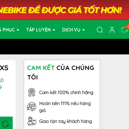
G PHỤC
TẬP LUYỆN
DỊCH VỤ
AXS
CAM KẾT
CỦA CHÚNG
TÔI
AD
9
Cam kết 100% chính hãng
Hoàn tiền 111% nếu hàng
giả
Giao tận tay khách hàng