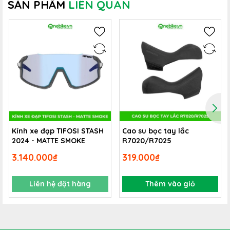
SẢN PHẨM
LIÊN QUAN
Kính xe đạp TIFOSI STASH
Cao su bọc tay lắc
2024 - MATTE SMOKE
R7020/R7025
3.140.000₫
319.000₫
Liên hệ đặt hàng
Thêm vào giỏ