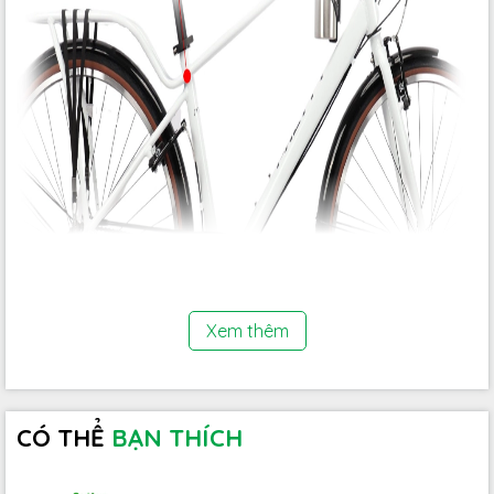
Xem thêm
CÓ THỂ
BẠN THÍCH
Khung sườn hợp kim nhôm siêu nhẹ, fork đơ bằng thép
cacbon Rigid chắc chắn giúp người đạp đỡ mất sức khi di