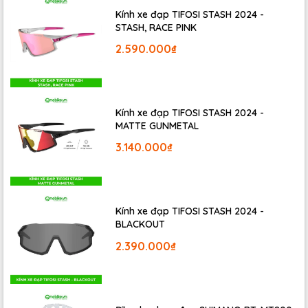
chuyển trên đường phố, kiểu dáng thiết kế mang phong
Kính xe đạp TIFOSI STASH 2024 -
cách thể thao đường phố nhẹ nhàng. Trang bị thêm vị trí
STASH, RACE PINK
đựng bình nước tiện lợi cho chị em khi dạo phố
2.590.000₫
Kính xe đạp TIFOSI STASH 2024 -
MATTE GUNMETAL
3.140.000₫
Kính xe đạp TIFOSI STASH 2024 -
BLACKOUT
2.390.000₫