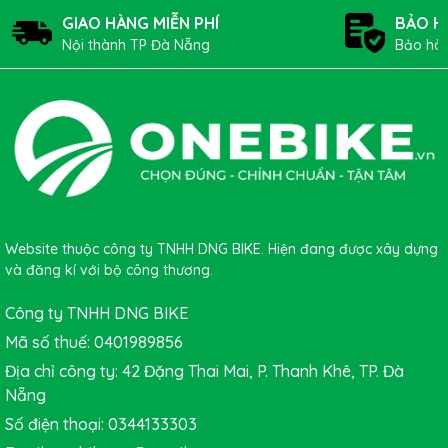
GIAO HÀNG MIỄN PHÍ
BẢO H
Nội thành TP Đà Nẵng
Bảo hàn
Bộ truyền động SHIMANO TX50 7S, củ đề SHIMANO
TY300 7s, líp SHIMANO 14-28T 7SP
Website thuộc công ty TNHH DNG BIKE. Hiện đang được xây dựng
Chính sách bảo hành, quà tặng khuyến mãi & thông số
và đăng kí với bộ công thương.
kỹ thuật Xe đạp thể thao HUGE / Vinabike
Công ty TNHH DNG BIKE
Mã số thuế: 0401989856
CHẾ ĐỘ BẢO HÀNH & QUÀ TẶNG
Khung sườn: nhôm / thép
60 tháng / 36 tháng
Địa chỉ công ty: 42 Đặng Thai Mai, P. Thanh Khê, TP. Đà
Nẵng
Phụ tùng
12
tháng
Phụ kiện
03
tháng
Số điện thoại: 0344133303
Lốp & ruột
30
ngày