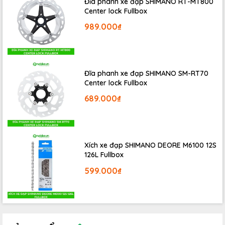
Đĩa phanh xe đạp SHIMANO RT-MT800
Center lock Fullbox
989.000₫
Đĩa phanh xe đạp SHIMANO SM-RT70
Center lock Fullbox
689.000₫
Bộ bánh xe sử dụng vành nhôm 1 lớp chắc chắn, phuộc
thép cứng cáp bền bỉ, lốp KENDA 700C*32C viền
Xích xe đạp SHIMANO DEORE M6100 12S
126L Fullbox
nâu, van Mỹ, tăm thép không gỉ, hub nhôm
599.000₫