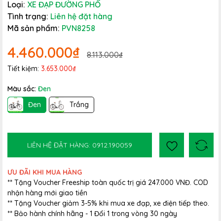
Loại:
XE ĐẠP ĐƯỜNG PHỐ
Tình trạng:
Liên hệ đặt hàng
Mã sản phẩm:
PVN8258
4.460.000₫
8.113.000₫
Tiết kiệm:
3.653.000₫
Màu sắc:
Đen
Đen
Trắng
LIÊN HỆ ĐẶT HÀNG: 0912.190059
ƯU ĐÃI KHI MUA HÀNG
** Tặng Voucher Freeship toàn quốc trị giá 247.000 VNĐ. COD
nhận hàng mới giao tiền
** Tặng Voucher giảm 3-5% khi mua xe đạp, xe điện tiếp theo.
** Bảo hành chính hãng - 1 Đổi 1 trong vòng 30 ngày