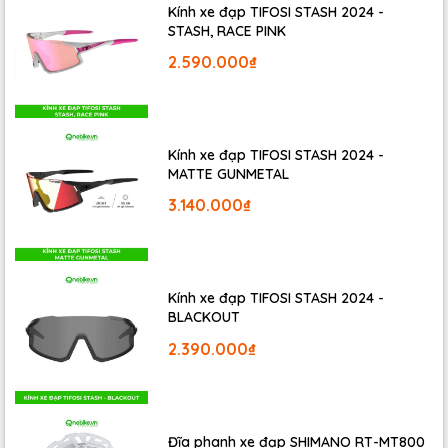
Hệ thống chứa đựng phụ kiện tích hợp bên trong khung
Kính xe đạp TIFOSI STASH 2024 -
STASH, RACE PINK
sườn cực kỳ độc đáo, mang lại hiệu quả sử dụng tiện lợi,
linh hoạt và cảm giác cao cấp của một chiếc xe được
2.590.000₫
thiết kế tỉ mỉ
Kính xe đạp TIFOSI STASH 2024 -
MATTE GUNMETAL
3.140.000₫
Kính xe đạp TIFOSI STASH 2024 -
BLACKOUT
2.390.000₫
Khung xe hoàn toàn mới kiểu dáng đẹp giúp tiết kiệm
trọng lượng và tốc độ nhanh hơn nhờ hình dạng các ống
Đĩa phanh xe đạp SHIMANO RT-MT800