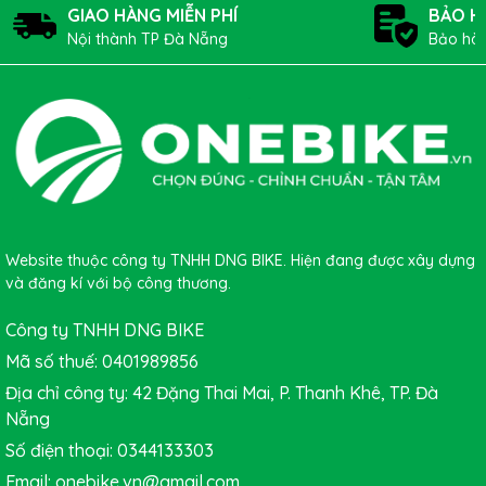
GIAO HÀNG MIỄN PHÍ
BẢO H
Nội thành TP Đà Nẵng
Bảo hàn
Website thuộc công ty TNHH DNG BIKE. Hiện đang được xây dựng
và đăng kí với bộ công thương.
Công ty TNHH DNG BIKE
Xe đạp đua TREK DOMANE SL 6 ETAP 2023 GEN 4
trang
Mã số thuế: 0401989856
bị hệ thống truyền động không dây SRAM Rival eTap
Địa chỉ công ty: 42 Đặng Thai Mai, P. Thanh Khê, TP. Đà
AXS giá hợp lý và hoàn toàn có thể tùy chỉnh bằng ứng
Nẵng
dụng AXS.
Số điện thoại: 0344133303
Email: onebike.vn@gmail.com