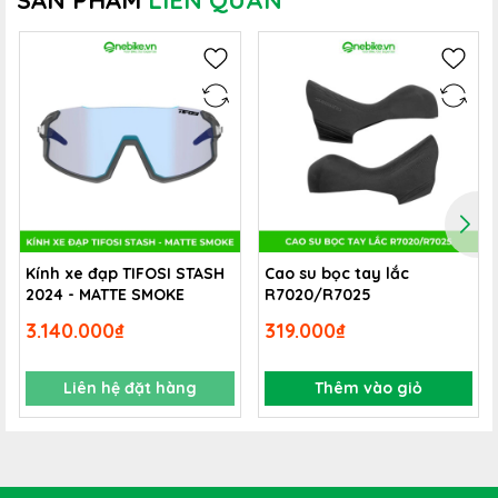
SẢN PHẨM
LIÊN QUAN
Kính xe đạp TIFOSI STASH
Cao su bọc tay lắc
2024 - MATTE SMOKE
R7020/R7025
3.140.000₫
319.000₫
Liên hệ đặt hàng
Thêm vào giỏ
Thêm vào đó, bánh xe cao cấp hỗ trợ công nghệ
Tubeless, với độ hở lốp 38c cao giúp bạn luôn vượt lên
trên những con đường và sỏi đá.