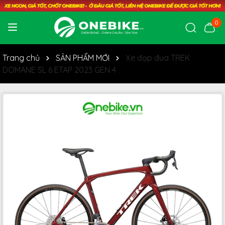
0
Trang chủ
SẢN PHẨM MỚI
Xe đạp đua TREK
DOMANE SL 6 ETAP 2023 GEN 4