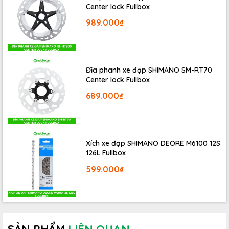
Center lock Fullbox
Kammtail được cập nhật.
989.000₫
Đĩa phanh xe đạp SHIMANO SM-RT70
Center lock Fullbox
689.000₫
Xích xe đạp SHIMANO DEORE M6100 12S
126L Fullbox
599.000₫
Ngoài ra, IsoSpeed của
TREK DOMANE SL 6 ETAP 2023
GEN 4
có khả năng
hấp thụ chấn động từ mặt đường để
giúp hạn chế nhức mỏi, giúp bạn đi lâu hơn, xa hơn.