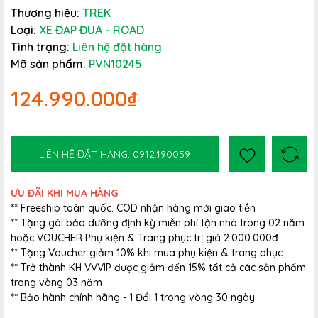
Thương hiệu:
TREK
Loại:
XE ĐẠP ĐUA - ROAD
Tình trạng:
Liên hệ đặt hàng
Mã sản phẩm:
PVN10245
124.990.000₫
LIÊN HỆ ĐẶT HÀNG: 0912.190059
ƯU ĐÃI KHI MUA HÀNG
** Freeship toàn quốc. COD nhận hàng mới giao tiền
** Tặng gói bảo dưỡng định kỳ miễn phí tận nhà trong 02 năm
hoặc VOUCHER Phụ kiện & Trang phục trị giá 2.000.000đ
** Tặng Voucher giảm 10% khi mua phụ kiện & trang phục.
** Trở thành KH VVVIP được giảm đến 15% tất cả các sản phẩm
trong vòng 03 năm
** Bảo hành chính hãng - 1 Đổi 1 trong vòng 30 ngày