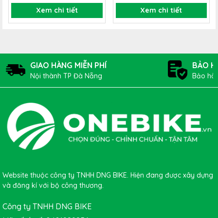
Xem chi tiết
Xem chi tiết
GIAO HÀNG MIỄN PHÍ
BẢO H
Nội thành TP Đà Nẵng
Bảo hàn
Hiện tại, mẫu
xe đạp đua GIANT SPEEDER 2025
đã có mặt tại
ONEBIKE
.
Lựa chọn cho mình
xe đạp đua GIANT SPEEDER
2025
thì hãy đến ngay
ONEBIKE
để trải nghiệm hoặc liên hệ
Website thuộc công ty TNHH DNG BIKE. Hiện đang được xây dựng
qua tổng đài
0916 790 059/ 0912 190 059
để được tư vấn miễn
và đăng kí với bộ công thương.
phí và mua hàng online hưởng giá ưu đãi nhé!
Công ty TNHH DNG BIKE