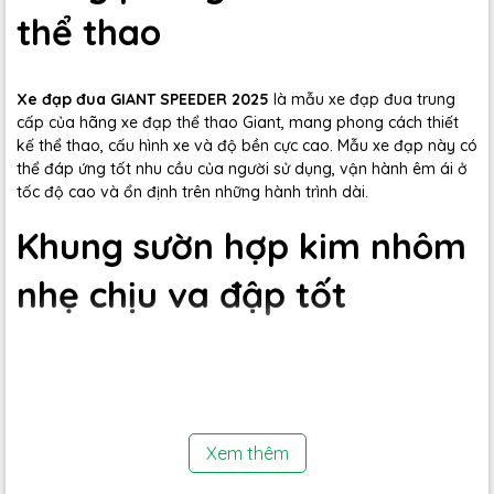
thể thao
Xe đạp đua GIANT SPEEDER 2025
là mẫu xe đạp đua trung
cấp của hãng xe đạp thể thao Giant, mang phong cách thiết
kế thể thao, cấu hình xe và độ bền cực cao. Mẫu xe đạp này có
thể đáp ứng tốt nhu cầu của người sử dụng, vận hành êm ái ở
tốc độ cao và ổn định trên những hành trình dài.
Khung sườn hợp kim nhôm
nhẹ chịu va đập tốt
Toàn bộ khung xe là hợp kim nhôm giúp xe có trọng lượng rất
nhẹ, chịu lực tốt đến 150kg. Ngoài ra, với hệ thống dây âm
sườn và công nghệ sơn tĩnh điện chất lượng giúp xe khó trầy
xước, chống chịu được khí hậu khắc nghiệt ở Việt Nam.
Xem thêm