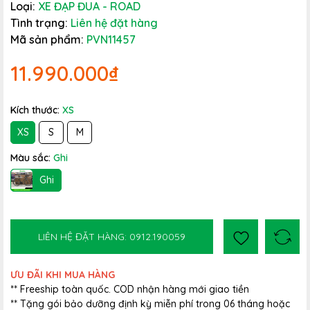
Loại:
XE ĐẠP ĐUA - ROAD
Tình trạng:
Liên hệ đặt hàng
Mã sản phẩm:
PVN11457
11.990.000₫
Kích thước:
XS
XS
S
M
Màu sắc:
Ghi
Ghi
LIÊN HỆ ĐẶT HÀNG: 0912.190059
ƯU ĐÃI KHI MUA HÀNG
** Freeship toàn quốc. COD nhận hàng mới giao tiền
** Tặng gói bảo dưỡng định kỳ miễn phí trong 06 tháng hoặc