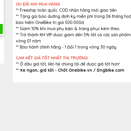
ƯU ĐÃI KHI MUA HÀNG
** Freeship toàn quốc. COD nhận hàng mới giao tiền
** Tặng gói bảo dưỡng định kỳ miễn phí trong 06 tháng ho
bảo hiểm OneBike trị giá 500.000đ
** Giảm 10% khi mua phụ kiện & trang phục kèm theo.
** Trở thành KH VIP được giảm đến 5% tất cả các sản phẩm
vòng 01 năm
** Bảo hành chính hãng - 1 Đổi 1 trong vòng 30 ngày
CAM KẾT GIÁ TỐT NHẤT THỊ TRƯỜNG
** Ở đâu giá tốt, liên hệ chúng tôi để được giá tốt hơn!
** Xe ngon, giá tốt - Chốt Onebike.vn / Dngbike.com