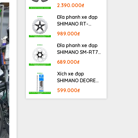
BLACKOUT
2.390.000₫
Đĩa phanh xe đạp
SHIMANO RT-
MT800 Center lock
989.000₫
Fullbox
Đĩa phanh xe đạp
SHIMANO SM-RT70
Center lock Fullbox
689.000₫
Xích xe đạp
SHIMANO DEORE
M6100 12S 126L
599.000₫
Fullbox