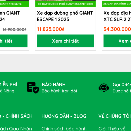
ình GIANT
Xe đạp đường phố GIANT
Xe đạp địa 
024
ESCAPE 1 2025
XTC SLR 2 2
11.825.000₫
34.300.000
16.900.000₫
i tiết
Xem chi tiết
Xem c
 Shimano DURA ACE Di2 – Đỉnh C
ao cấp nhất của Shimano, nổi bật với khả năng chuyển số chính xác
 dễ dàng chỉ bằng một thao tác nhẹ nhàng, ngay cả khi đang tăng 
DURA ACE
cho khả năng kiểm soát tuyệt đối trong mọi điều kiện – từ
IỄN PHÍ
BẢO HÀNH
Gọi 034
Đà Nẵng
Bảo hành trọn đời
Được hỗ 
 - CHÍNH SÁCH
HƯỚNG DẪN - BLOG
VỀ CHÚNG TÔI
Sách Giao Nhận
Chính sách bảo hành
Giới Thiệu về