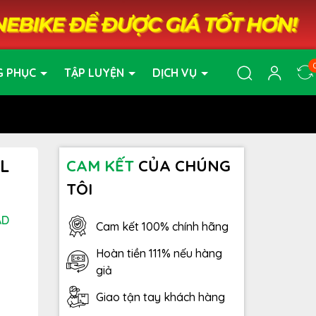
G PHỤC
TẬP LUYỆN
DỊCH VỤ
L
CAM KẾT
CỦA CHÚNG
TÔI
AD
Cam kết 100% chính hãng
Hoàn tiền 111% nếu hàng
giả
Giao tận tay khách hàng