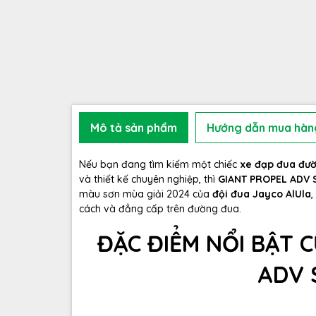
Mô tả sản phẩm
Hướng dẫn mua hàn
Nếu bạn đang tìm kiếm một chiếc
xe đạp đua đư
và thiết kế chuyên nghiệp, thì
GIANT PROPEL ADV 
màu sơn mùa giải 2024 của
đội đua Jayco AlUla
,
cách và đẳng cấp trên đường đua.
ĐẶC ĐIỂM NỔI BẬT 
ADV 