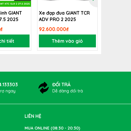
hình GIANT
Xe đạp đua GIANT TCR
Xe đạp tou
7.5 2025
ADV PRO 2 2025
CT300
₫
92.600.000₫
5.489.000₫
hi tiết
Thêm vào giỏ
Xem 
ao
,
tốc
 trời
4.133303
ĐỔI TRẢ
trợ ngay
Dễ dàng đổi trả
LIÊN HỆ
MUA ONLINE (08:30 - 20:30)