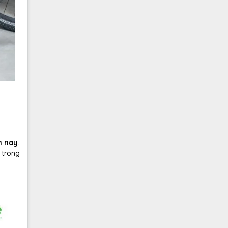
n nay
.
 trong