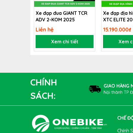
Xe đạp đua GIANT TCR
Xe đạp địa h
ADV 2-KOM 2025
XTC ELITE 2
Liên hệ
15.190.000₫
Xem chi tiết
Xem ch
Bộ Truyền Động Điện Tử
Của Sự Mượt Mà
Shimano DURA ACE Di2
là bộ chuyển đề điện tử c
nhanh và êm ái. Người dùng có thể chuyển tốc độ
CHÍNH
hoặc thay đổi địa hình. Đi cùng là
phanh đĩa dầu 
GIAO HÀNG M
mưa đến đổ đèo tốc độ cao.
Nội thành TP 
SÁCH:
CHẾ ĐỘ
Chính 