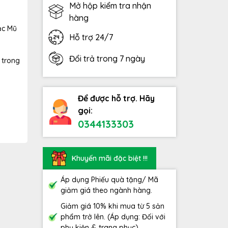
Mở hộp kiểm tra nhận
hàng
ặc Mũ
Hỗ trợ 24/7
Đổi trả trong 7 ngày
 trong
Để được hỗ trợ. Hãy
gọi:
0344133303
Khuyến mãi đặc biệt !!!
Áp dụng Phiếu quà tặng/ Mã
giảm giá theo ngành hàng.
Giảm giá 10% khi mua từ 5 sản
phẩm trở lên. (Áp dụng: Đối với
phụ kiện & trang phục)