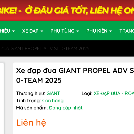
HIỆU
XE ĐẠP
PHỤ TÙNG
PHỤ KIỆN
TRAN
 đua GIANT PROPEL ADV SL 0-TEAM 2025
Xe đạp đua GIANT PROPEL ADV S
0-TEAM 2025
Thương hiệu:
GIANT
Loại:
XE ĐẠP ĐUA - RO
Tình trạng:
Còn hàng
Mã sản phẩm:
Đang cập nhật
Liên hệ