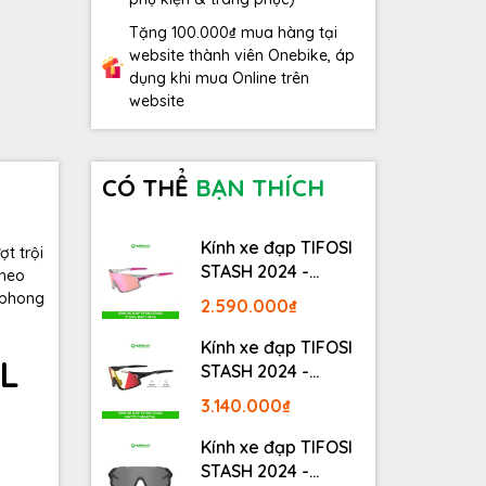
Tặng 100.000₫ mua hàng tại
website thành viên Onebike, áp
dụng khi mua Online trên
website
CÓ THỂ
BẠN THÍCH
Kính xe đạp TIFOSI
ợt trội
STASH 2024 -
theo
STASH, RACE PINK
 phong
2.590.000₫
Kính xe đạp TIFOSI
EL
STASH 2024 -
MATTE GUNMETAL
3.140.000₫
Kính xe đạp TIFOSI
STASH 2024 -