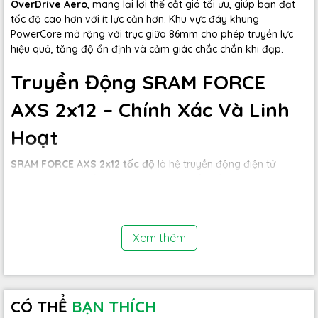
OverDrive Aero
, mang lại lợi thế cắt gió tối ưu, giúp bạn đạt
tốc độ cao hơn với ít lực cản hơn. Khu vực đáy khung
PowerCore mở rộng với trục giữa 86mm cho phép truyền lực
hiệu quả, tăng độ ổn định và cảm giác chắc chắn khi đạp.
Truyền Động SRAM FORCE
AXS 2x12 – Chính Xác Và Linh
Hoạt
SRAM FORCE AXS 2x12 tốc độ
là hệ truyền động điện tử
không dây tiên tiến, cho khả năng chuyển số mượt mà, nhanh
chóng và chính xác trong mọi tình huống. Bạn có thể điều
khiển tốc độ chỉ bằng một cú nhấn nhẹ, tối ưu hóa trải nghiệm
đua xe ở mọi cấp độ. Ngoài ra,
phanh đĩa dầu SRAM FORCE
Xem thêm
AXS
giúp kiểm soát tốc độ an toàn, đặc biệt khi đổ đèo hoặc
đi trong điều kiện thời tiết xấu.
CÓ THỂ
BẠN THÍCH