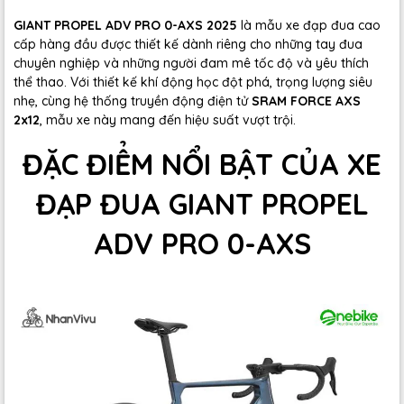
GIANT PROPEL ADV PRO 0-AXS 2025
là mẫu xe đạp đua cao
cấp hàng đầu được thiết kế dành riêng cho những tay đua
chuyên nghiệp và những người đam mê tốc độ và yêu thích
thể thao. Với thiết kế khí động học đột phá, trọng lượng siêu
nhẹ, cùng hệ thống truyền động điện tử
SRAM FORCE AXS
2x12
, mẫu xe này mang đến hiệu suất vượt trội.
ĐẶC ĐIỂM NỔI BẬT CỦA XE
ĐẠP ĐUA GIANT PROPEL
ADV PRO 0-AXS