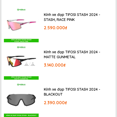
Kính xe đạp TIFOSI STASH 2024 -
STASH, RACE PINK
2.590.000₫
Kính xe đạp TIFOSI STASH 2024 -
MATTE GUNMETAL
3.140.000₫
Ghi Đông Tùy Chỉnh Dễ Dàng –
Kính xe đạp TIFOSI STASH 2024 -
Tối Ưu Tư Thế Đạp
BLACKOUT
2.390.000₫
Hệ thống ghi đông
Contact SLR Aero
kết hợp pô tăng ẩn dây
giấu hoàn toàn
bên trong giúp tăng tính khí động học và
thẩm mỹ cho xe. Việc điều chỉnh độ nghiêng của ghi đông cực