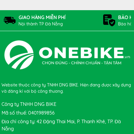
GIAO HÀNG MIỄN PHÍ
BẢO H
Nội thành TP Đà Nẵng
Bảo hàn
Công Nghệ PowerCore – Độ
Website thuộc công ty TNHH DNG BIKE. Hiện đang được xây dựng
Cứng Và Ổn Định Vượt Trội
và đăng kí với bộ công thương.
Khung xe sử dụng công nghệ
PowerCore
với phần đáy khung
Công ty TNHH DNG BIKE
rộng và chắc chắn, hỗ trợ lắp trục giữa lớn 86mm. Thiết kế
Mã số thuế: 0401989856
khung sau bất đối xứng
giúp cân bằng lực giữa bên truyền
động và không truyền động, từ đó cải thiện hiệu suất và độ ổn
Địa chỉ công ty: 42 Đặng Thai Mai, P. Thanh Khê, TP. Đà
định khi tăng tốc hoặc leo dốc.
Nẵng