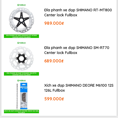
kỳ dễ dàng chỉ với một chiếc lục lăng 4mm, cho phép bạn điều
chỉnh góc nghiêng
lên đến 10 độ
, phù hợp với nhiều tư thế đạp
Đĩa phanh xe đạp SHIMANO RT-MT800
khác nhau, từ thoải mái đến khí động học.
Center lock Fullbox
989.000₫
Đĩa phanh xe đạp SHIMANO SM-RT70
Center lock Fullbox
689.000₫
Xích xe đạp SHIMANO DEORE M6100 12S
126L Fullbox
599.000₫