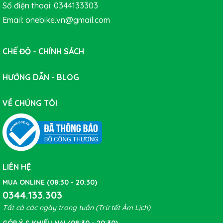
Số điện thoại: 0344133303
Email: onebike.vn@gmail.com
CHẾ ĐỘ - CHÍNH SÁCH
HƯỚNG DẪN - BLOG
VỀ CHÚNG TÔI
LIÊN HỆ
MUA ONLINE (08:30 - 20:30)
0344.133.303
Tại Sao Nên Chọn GIANT
Tất cả các ngày trong tuần (Trừ tết Âm Lịch)
GÓP Ý & KHIẾU NẠI (08:30 - 20:30)