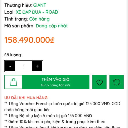
Thương hiệu:
GIANT
Loại:
XE ĐẠP ĐUA - ROAD
Tình trạng:
Còn hàng
Mã sản phẩm:
Đang cập nhật
158.490.000₫
Số lượng:
-
+
THÊM VÀO GIỎ
Giao hàng tận nơi
ƯU ĐÃI KHI MUA HÀNG
** Tặng Voucher Freeship toàn quốc trị giá 125.000 VNĐ. COD
nhận hàng mới giao tiền
** Tặng Bộ phụ kiện 5 món trị giá 135.000 VNĐ
** Giảm 10% khi mua phụ kiện & trang phục kèm theo
** Tặng Voucher giảm 3-5% khi mua xe đạp, xe điện tiếp theo.