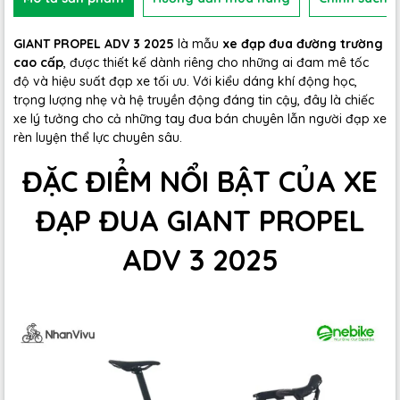
GIANT PROPEL ADV 3 2025
là mẫu
xe đạp đua đường trường
cao cấp
, được thiết kế dành riêng cho những ai đam mê tốc
độ và hiệu suất đạp xe tối ưu. Với kiểu dáng khí động học,
trọng lượng nhẹ và hệ truyền động đáng tin cậy, đây là chiếc
xe lý tưởng cho cả những tay đua bán chuyên lẫn người đạp xe
rèn luyện thể lực chuyên sâu.
ĐẶC ĐIỂM NỔI BẬT CỦA XE
ĐẠP ĐUA GIANT PROPEL
ADV 3 2025