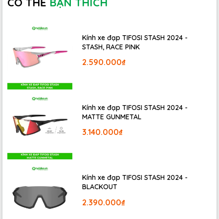
CÓ THỂ
BẠN THÍCH
Kính xe đạp TIFOSI STASH 2024 -
STASH, RACE PINK
2.590.000₫
Kính xe đạp TIFOSI STASH 2024 -
MATTE GUNMETAL
3.140.000₫
Hệ Truyền Động Kết Hợp –
Kính xe đạp TIFOSI STASH 2024 -
BLACKOUT
Hiệu Quả 10 Cấp Độ Tốc Độ
2.390.000₫
Xe được trang bị bộ
chuyển đề trước Shimano 105 (2 tốc độ)