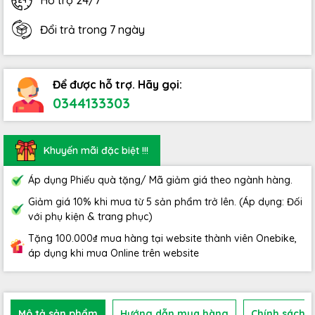
Hỗ trợ 24/7
Đổi trả trong 7 ngày
Để được hỗ trợ. Hãy gọi:
0344133303
Khuyến mãi đặc biệt !!!
Áp dụng Phiếu quà tặng/ Mã giảm giá theo ngành hàng.
Giảm giá 10% khi mua từ 5 sản phẩm trở lên. (Áp dụng: Đối
với phụ kiện & trang phục)
Tặng 100.000₫ mua hàng tại website thành viên Onebike,
áp dụng khi mua Online trên website
Mô tả sản phẩm
Hướng dẫn mua hàng
Chính sách b