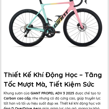
Thiết Kế Khí Động Học – Tăng
Tốc Mượt Mà, Tiết Kiệm Sức
Khung sườn của
GIANT PROPEL ADV 3 2025
được chế tạo từ
Carbon cao cấp
, nhẹ nhưng có độ cứng cao, giúp truyền lực
tốt hơn và tối ưu hiệu suất đạp xe. Thiết kế khí động học với
ống D OverDrive Aero
giúp giảm lực cản gió, mang lại khả