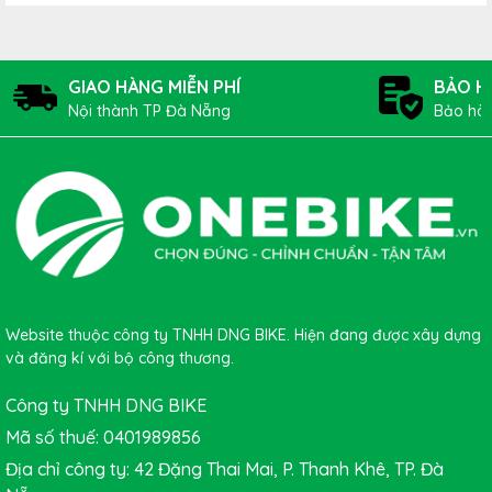
GIAO HÀNG MIỄN PHÍ
BẢO H
Nội thành TP Đà Nẵng
Bảo hàn
Website thuộc công ty TNHH DNG BIKE. Hiện đang được xây dựng
Vành Nhôm Bền Nhẹ – Lốp
và đăng kí với bộ công thương.
Không Săm Hiện Đại
Công ty TNHH DNG BIKE
Vành xe làm từ hợp kim nhôm
có trọng lượng nhẹ và độ bền
Mã số thuế: 0401989856
cao, giúp tăng tốc nhanh hơn. Kết hợp cùng
lốp không săm
Địa chỉ công ty: 42 Đặng Thai Mai, P. Thanh Khê, TP. Đà
công nghệ tubeless
, xe có khả năng
bám đường vượt trội
,