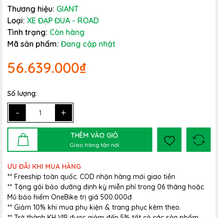
Thương hiệu:
GIANT
Loại:
XE ĐẠP ĐUA - ROAD
Tình trạng:
Còn hàng
Mã sản phẩm:
Đang cập nhật
56.639.000₫
Số lượng:
-
+
THÊM VÀO GIỎ
Giao hàng tận nơi
ƯU ĐÃI KHI MUA HÀNG
** Freeship toàn quốc. COD nhận hàng mới giao tiền
** Tặng gói bảo dưỡng định kỳ miễn phí trong 06 tháng hoặc
Mũ bảo hiểm OneBike trị giá 500.000đ
** Giảm 10% khi mua phụ kiện & trang phục kèm theo.
** Trở thành KH VIP được giảm đến 5% tất cả các sản phẩm